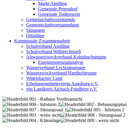
Markt Aindling
Gemeinde Petersdorf
Gemeinde Todtenweis
Gemeinschaftsvorsitzende
Gemeinschaftsversammlung
Sitzungen
Ortspläne
Kommunale Zusammenarbeit
Schulverband Aindling
Schulverband Willprechtszell
Abwasserzweckverband Kabisbachgruppe
Energiepotenzialanalyse
Wasserverband Lechraingruppe
Wasserzweckverband Hardhofgruppe
Wittelsbacher Land
Erholungsgebieteverein Augsburg e.V.
vhs Landkreis Aichach-Friedberg e.V.