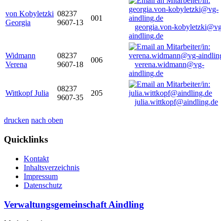
von Kobyletzki
08237
001
Georgia
9607-13
georgia.von-kobyletzki@vg
aindling.de
Widmann
08237
006
Verena
9607-18
verena.widmann@vg-
aindling.de
08237
Wittkopf Julia
205
9607-35
julia.wittkopf@aindling.de
drucken
nach oben
Quicklinks
Kontakt
Inhaltsverzeichnis
Impressum
Datenschutz
Verwaltungsgemeinschaft Aindling