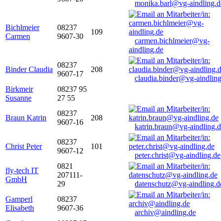
monika.barl@vg-aindling.d
Bichlmeier
08237
109
Carmen
9607-30
carmen.bichlmeier@vg-
aindling.de
08237
Binder Claudia
208
9607-17
claudia.binder@vg-aindling
Birkmeir
08237 95
Susanne
27 55
08237
Braun Katrin
208
9607-16
katrin.braun@vg-aindling.
08237
Christ Peter
101
9607-12
peter.christ@vg-aindling.de
0821
fly-tech IT
207111-
GmbH
29
datenschutz@vg-aindling.d
Gamperl
08237
Elisabeth
9607-36
archiv@aindling.de