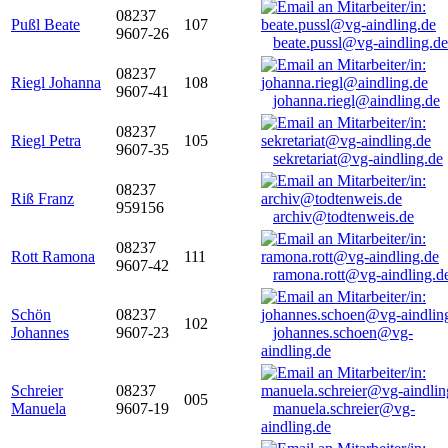
08237
Pußl Beate
107
9607-26
beate.pussl@vg-aindling.de
08237
Riegl Johanna
108
9607-41
johanna.riegl@aindling.de
08237
Riegl Petra
105
9607-35
sekretariat@vg-aindling.de
08237
Riß Franz
959156
archiv@todtenweis.de
08237
Rott Ramona
111
9607-42
ramona.rott@vg-aindling.d
Schön
08237
102
Johannes
9607-23
johannes.schoen@vg-
aindling.de
Schreier
08237
005
Manuela
9607-19
manuela.schreier@vg-
aindling.de