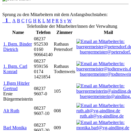
Sprung zu den Mitarbeitern mit dem Anfangsbuchstaben:
1
A
B
C
f
G
H
K
L
M
P
R
S
v
W
Telefonliste der Mitarbeiter/innen der Verwaltung
Name
Telefon
Zimmer
Mail
08237
1. Bgm. Binder
952530
Rathaus
Dietrich
0160
Petersdorf
buergermeister@petersdorf
90664140
08237
1. Bgm. Carl
959156
Rathaus
Konrad
0174
Todtenweis
buergermeister@todtenweis
1421854
1.Bgm Hitzler
Gertrud
08237
105
Erste
9607-0
buergermeisterin@aindling
Bürgermeisterin
08237
Alt Ruth
008
9607-10
ruth.alt@vg-aindling.de
08237
Barl Monika
009
9607-20