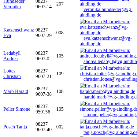
Hundseder
08237
207
Veronika
9607-14
veronika.hundseder@vg-
aindling.de
Katzenschwanz
08237
008
Eva
9607-29
eva.katzenschwanz@vg-
aindling.de
Ledabyll
08237
105
Andrea
9607-0
andrea.ledabyll@vg-aindli
Lottes
08237
109
Christian
9607-21
christian.lottes@vg-aindlin
08237
Marb Harald
108
9607-38
harald.marb@vg-aindling.d
08237
Peller Simone
105
959156
simone.peller@vg-aindling
08237
Posch Tanja
002
9607-40
tanja.posch@vg-aindling.d