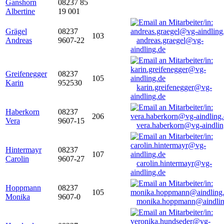
Ganshorn
08237 85
Albertine
19 001
Grägel
08237
103
Andreas
9607-22
andreas.graegel@vg-
aindling.de
Greifenegger
08237
105
Karin
952530
karin.greifenegger@vg-
aindling.de
Haberkorn
08237
206
Vera
9607-15
vera.haberkorn@vg-aindlin
Hintermayr
08237
107
Carolin
9607-27
carolin.hintermayr@vg-
aindling.de
Hoppmann
08237
105
Monika
9607-0
monika.hoppmann@aindlin