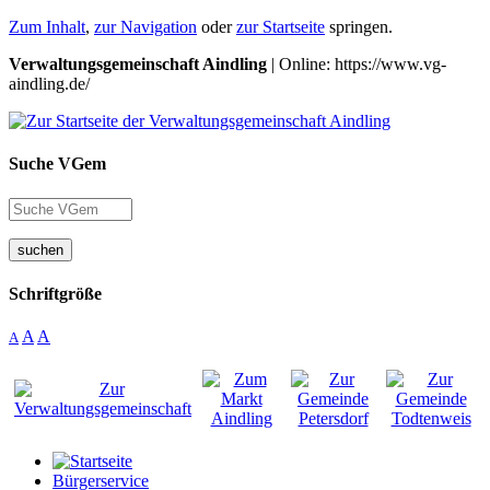
Zum Inhalt
,
zur Navigation
oder
zur Startseite
springen.
Verwaltungsgemeinschaft Aindling
| Online: https://www.vg-
aindling.de/
Suche VGem
suchen
Schriftgröße
A
A
A
Bürgerservice