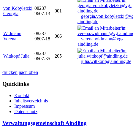
von Kobyletzki
08237
001
Georgia
9607-13
georgia.von-kobyletzki@vg
aindling.de
Widmann
08237
006
Verena
9607-18
verena.widmann@vg-
aindling.de
08237
Wittkopf Julia
205
9607-35
julia.wittkopf@aindling.de
drucken
nach oben
Quicklinks
Kontakt
Inhaltsverzeichnis
Impressum
Datenschutz
Verwaltungsgemeinschaft Aindling