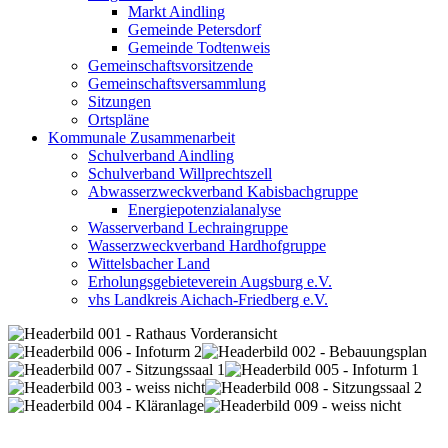
Markt Aindling
Gemeinde Petersdorf
Gemeinde Todtenweis
Gemeinschaftsvorsitzende
Gemeinschaftsversammlung
Sitzungen
Ortspläne
Kommunale Zusammenarbeit
Schulverband Aindling
Schulverband Willprechtszell
Abwasserzweckverband Kabisbachgruppe
Energiepotenzialanalyse
Wasserverband Lechraingruppe
Wasserzweckverband Hardhofgruppe
Wittelsbacher Land
Erholungsgebieteverein Augsburg e.V.
vhs Landkreis Aichach-Friedberg e.V.