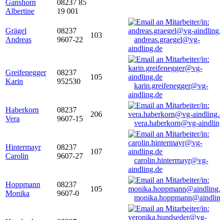
Ganshorn
08237 85
Albertine
19 001
Grägel
08237
103
Andreas
9607-22
andreas.graegel@vg-
aindling.de
Greifenegger
08237
105
Karin
952530
karin.greifenegger@vg-
aindling.de
Haberkorn
08237
206
Vera
9607-15
vera.haberkorn@vg-aindlin
Hintermayr
08237
107
Carolin
9607-27
carolin.hintermayr@vg-
aindling.de
Hoppmann
08237
105
Monika
9607-0
monika.hoppmann@aindlin