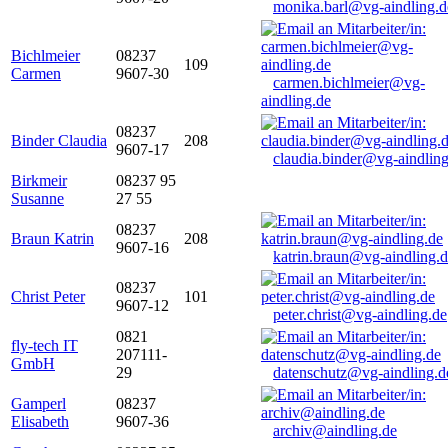
monika.barl@vg-aindling.d
Bichlmeier
08237
109
Carmen
9607-30
carmen.bichlmeier@vg-
aindling.de
08237
Binder Claudia
208
9607-17
claudia.binder@vg-aindling
Birkmeir
08237 95
Susanne
27 55
08237
Braun Katrin
208
9607-16
katrin.braun@vg-aindling.
08237
Christ Peter
101
9607-12
peter.christ@vg-aindling.de
0821
fly-tech IT
207111-
GmbH
29
datenschutz@vg-aindling.d
Gamperl
08237
Elisabeth
9607-36
archiv@aindling.de