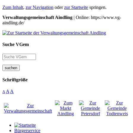
Zum Inhalt
,
zur Navigation
oder
zur Startseite
springen.
Verwaltungsgemeinschaft Aindling
| Online: https://www.vg-
aindling.de/
Suche VGem
suchen
Schriftgröße
A
A
A
Bürgerservice