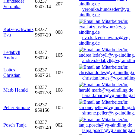
Hundseder
08237
207
Veronika
9607-14
veronika.hundseder@vg-
aindling.de
Katzenschwanz
08237
008
Eva
9607-29
eva.katzenschwanz@vg-
aindling.de
Ledabyll
08237
105
Andrea
9607-0
andrea.ledabyll@vg-aindli
Lottes
08237
109
Christian
9607-21
christian.lottes@vg-aindlin
08237
Marb Harald
108
9607-38
harald.marb@vg-aindling.d
08237
Peller Simone
105
959156
simone.peller@vg-aindling
08237
Posch Tanja
002
9607-40
tanja.posch@vg-aindling.d