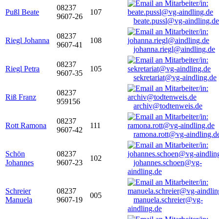
08237
Pußl Beate
107
9607-26
beate.pussl@vg-aindling.de
08237
Riegl Johanna
108
9607-41
johanna.riegl@aindling.de
08237
Riegl Petra
105
9607-35
sekretariat@vg-aindling.de
08237
Riß Franz
959156
archiv@todtenweis.de
08237
Rott Ramona
111
9607-42
ramona.rott@vg-aindling.d
Schön
08237
102
Johannes
9607-23
johannes.schoen@vg-
aindling.de
Schreier
08237
005
Manuela
9607-19
manuela.schreier@vg-
aindling.de