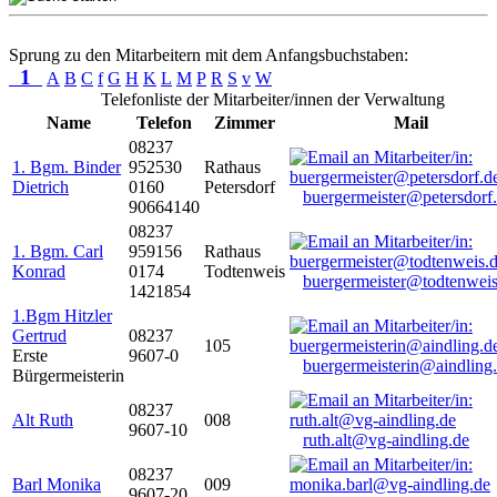
Sprung zu den Mitarbeitern mit dem Anfangsbuchstaben:
1
A
B
C
f
G
H
K
L
M
P
R
S
v
W
Telefonliste der Mitarbeiter/innen der Verwaltung
Name
Telefon
Zimmer
Mail
08237
1. Bgm. Binder
952530
Rathaus
Dietrich
0160
Petersdorf
buergermeister@petersdorf
90664140
08237
1. Bgm. Carl
959156
Rathaus
Konrad
0174
Todtenweis
buergermeister@todtenweis
1421854
1.Bgm Hitzler
Gertrud
08237
105
Erste
9607-0
buergermeisterin@aindling
Bürgermeisterin
08237
Alt Ruth
008
9607-10
ruth.alt@vg-aindling.de
08237
Barl Monika
009
9607-20