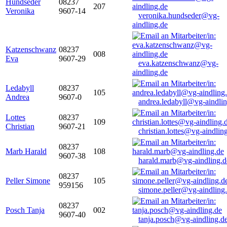
Hundseder
08237
207
Veronika
9607-14
veronika.hundseder@vg-
aindling.de
Katzenschwanz
08237
008
Eva
9607-29
eva.katzenschwanz@vg-
aindling.de
Ledabyll
08237
105
Andrea
9607-0
andrea.ledabyll@vg-aindli
Lottes
08237
109
Christian
9607-21
christian.lottes@vg-aindlin
08237
Marb Harald
108
9607-38
harald.marb@vg-aindling.d
08237
Peller Simone
105
959156
simone.peller@vg-aindling
08237
Posch Tanja
002
9607-40
tanja.posch@vg-aindling.d