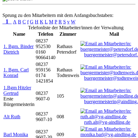
Sprung zu den Mitarbeitern mit dem Anfangsbuchstaben:
1
A
B
C
f
G
H
K
L
M
P
R
S
v
W
Telefonliste der Mitarbeiter/innen der Verwaltung
Name
Telefon
Zimmer
Mail
08237
1. Bgm. Binder
952530
Rathaus
Dietrich
0160
Petersdorf
buergermeister@petersdorf
90664140
08237
1. Bgm. Carl
959156
Rathaus
Konrad
0174
Todtenweis
buergermeister@todtenweis
1421854
1.Bgm Hitzler
Gertrud
08237
105
Erste
9607-0
buergermeisterin@aindling
Bürgermeisterin
08237
Alt Ruth
008
9607-10
ruth.alt@vg-aindling.de
08237
Barl Monika
009
9607-20