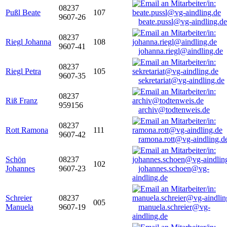
08237
Pußl Beate
107
9607-26
beate.pussl@vg-aindling.de
08237
Riegl Johanna
108
9607-41
johanna.riegl@aindling.de
08237
Riegl Petra
105
9607-35
sekretariat@vg-aindling.de
08237
Riß Franz
959156
archiv@todtenweis.de
08237
Rott Ramona
111
9607-42
ramona.rott@vg-aindling.d
Schön
08237
102
Johannes
9607-23
johannes.schoen@vg-
aindling.de
Schreier
08237
005
Manuela
9607-19
manuela.schreier@vg-
aindling.de