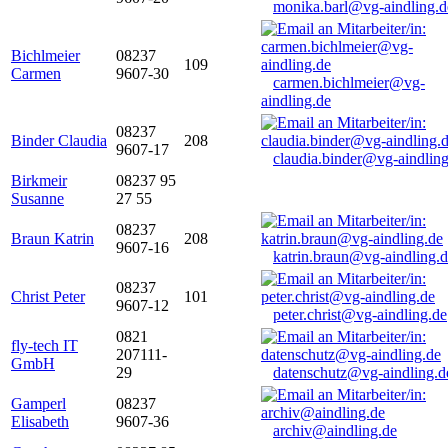
monika.barl@vg-aindling.d
Bichlmeier
08237
109
Carmen
9607-30
carmen.bichlmeier@vg-
aindling.de
08237
Binder Claudia
208
9607-17
claudia.binder@vg-aindling
Birkmeir
08237 95
Susanne
27 55
08237
Braun Katrin
208
9607-16
katrin.braun@vg-aindling.
08237
Christ Peter
101
9607-12
peter.christ@vg-aindling.de
0821
fly-tech IT
207111-
GmbH
29
datenschutz@vg-aindling.d
Gamperl
08237
Elisabeth
9607-36
archiv@aindling.de