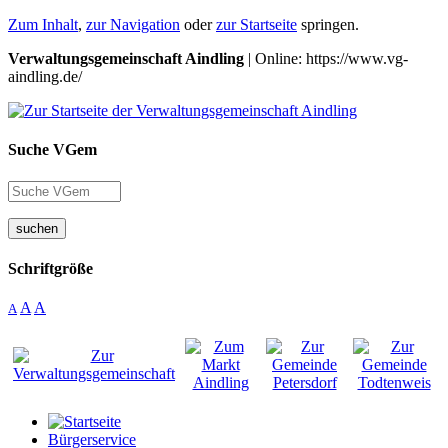
Zum Inhalt
,
zur Navigation
oder
zur Startseite
springen.
Verwaltungsgemeinschaft Aindling
| Online: https://www.vg-
aindling.de/
Suche VGem
suchen
Schriftgröße
A
A
A
Bürgerservice