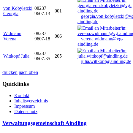
von Kobyletzki
08237
001
Georgia
9607-13
georgia.von-kobyletzki@vg
aindling.de
Widmann
08237
006
Verena
9607-18
verena.widmann@vg-
aindling.de
08237
Wittkopf Julia
205
9607-35
julia.wittkopf@aindling.de
drucken
nach oben
Quicklinks
Kontakt
Inhaltsverzeichnis
Impressum
Datenschutz
Verwaltungsgemeinschaft Aindling