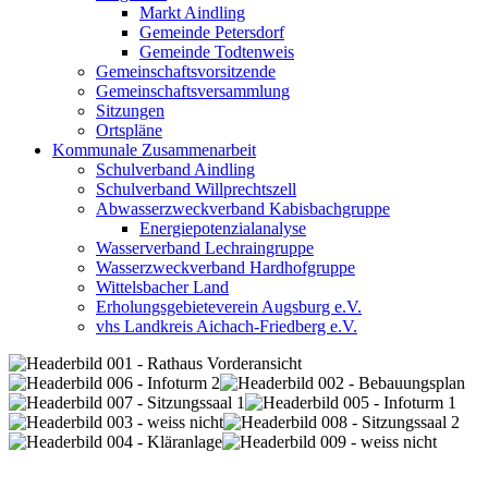
Markt Aindling
Gemeinde Petersdorf
Gemeinde Todtenweis
Gemeinschaftsvorsitzende
Gemeinschaftsversammlung
Sitzungen
Ortspläne
Kommunale Zusammenarbeit
Schulverband Aindling
Schulverband Willprechtszell
Abwasserzweckverband Kabisbachgruppe
Energiepotenzialanalyse
Wasserverband Lechraingruppe
Wasserzweckverband Hardhofgruppe
Wittelsbacher Land
Erholungsgebieteverein Augsburg e.V.
vhs Landkreis Aichach-Friedberg e.V.