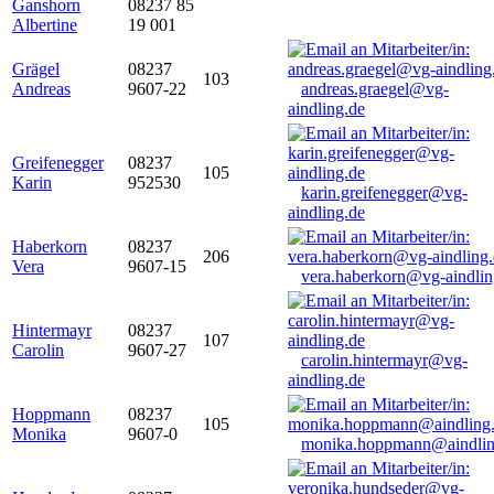
Ganshorn
08237 85
Albertine
19 001
Grägel
08237
103
Andreas
9607-22
andreas.graegel@vg-
aindling.de
Greifenegger
08237
105
Karin
952530
karin.greifenegger@vg-
aindling.de
Haberkorn
08237
206
Vera
9607-15
vera.haberkorn@vg-aindlin
Hintermayr
08237
107
Carolin
9607-27
carolin.hintermayr@vg-
aindling.de
Hoppmann
08237
105
Monika
9607-0
monika.hoppmann@aindlin