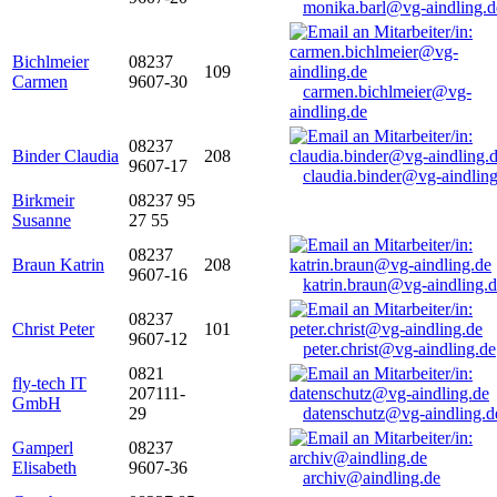
monika.barl@vg-aindling.d
Bichlmeier
08237
109
Carmen
9607-30
carmen.bichlmeier@vg-
aindling.de
08237
Binder Claudia
208
9607-17
claudia.binder@vg-aindling
Birkmeir
08237 95
Susanne
27 55
08237
Braun Katrin
208
9607-16
katrin.braun@vg-aindling.
08237
Christ Peter
101
9607-12
peter.christ@vg-aindling.de
0821
fly-tech IT
207111-
GmbH
29
datenschutz@vg-aindling.d
Gamperl
08237
Elisabeth
9607-36
archiv@aindling.de