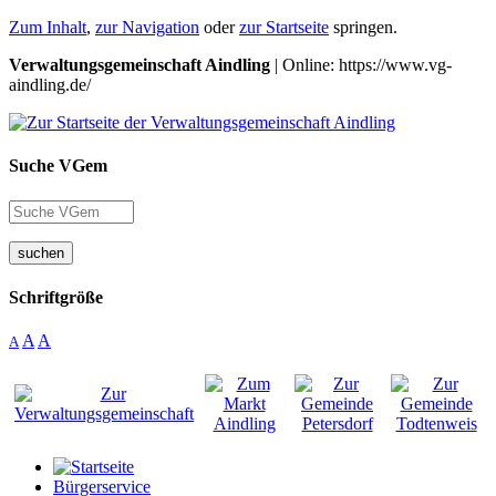
Zum Inhalt
,
zur Navigation
oder
zur Startseite
springen.
Verwaltungsgemeinschaft Aindling
| Online: https://www.vg-
aindling.de/
Suche VGem
suchen
Schriftgröße
A
A
A
Bürgerservice