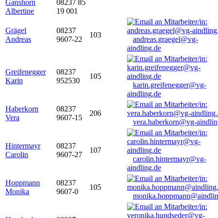
Ganshorn
08237 85
Albertine
19 001
Grägel
08237
103
Andreas
9607-22
andreas.graegel@vg-
aindling.de
Greifenegger
08237
105
Karin
952530
karin.greifenegger@vg-
aindling.de
Haberkorn
08237
206
Vera
9607-15
vera.haberkorn@vg-aindlin
Hintermayr
08237
107
Carolin
9607-27
carolin.hintermayr@vg-
aindling.de
Hoppmann
08237
105
Monika
9607-0
monika.hoppmann@aindlin