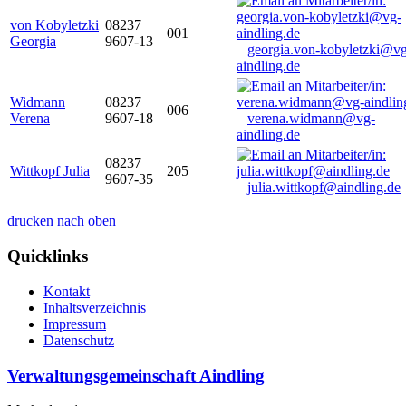
von Kobyletzki
08237
001
Georgia
9607-13
georgia.von-kobyletzki@vg
aindling.de
Widmann
08237
006
Verena
9607-18
verena.widmann@vg-
aindling.de
08237
Wittkopf Julia
205
9607-35
julia.wittkopf@aindling.de
drucken
nach oben
Quicklinks
Kontakt
Inhaltsverzeichnis
Impressum
Datenschutz
Verwaltungsgemeinschaft Aindling