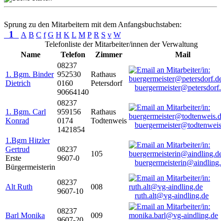
Sprung zu den Mitarbeitern mit dem Anfangsbuchstaben:
1
A
B
C
f
G
H
K
L
M
P
R
S
v
W
Telefonliste der Mitarbeiter/innen der Verwaltung
Name
Telefon
Zimmer
Mail
08237
1. Bgm. Binder
952530
Rathaus
Dietrich
0160
Petersdorf
buergermeister@petersdorf
90664140
08237
1. Bgm. Carl
959156
Rathaus
Konrad
0174
Todtenweis
buergermeister@todtenweis
1421854
1.Bgm Hitzler
Gertrud
08237
105
Erste
9607-0
buergermeisterin@aindling
Bürgermeisterin
08237
Alt Ruth
008
9607-10
ruth.alt@vg-aindling.de
08237
Barl Monika
009
9607-20