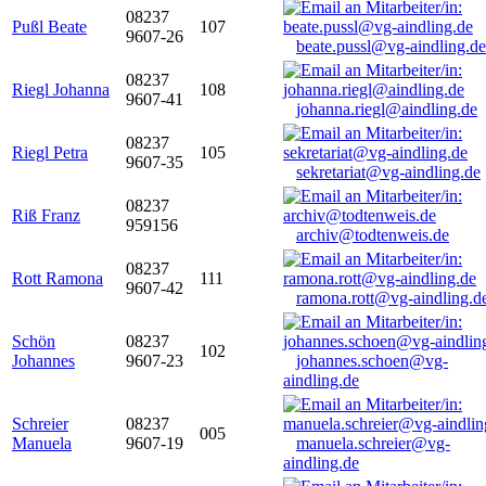
08237
Pußl Beate
107
9607-26
beate.pussl@vg-aindling.de
08237
Riegl Johanna
108
9607-41
johanna.riegl@aindling.de
08237
Riegl Petra
105
9607-35
sekretariat@vg-aindling.de
08237
Riß Franz
959156
archiv@todtenweis.de
08237
Rott Ramona
111
9607-42
ramona.rott@vg-aindling.d
Schön
08237
102
Johannes
9607-23
johannes.schoen@vg-
aindling.de
Schreier
08237
005
Manuela
9607-19
manuela.schreier@vg-
aindling.de