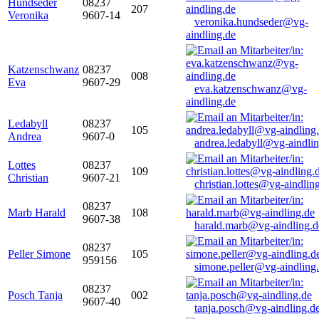
Hundseder
08237
207
Veronika
9607-14
veronika.hundseder@vg-
aindling.de
Katzenschwanz
08237
008
Eva
9607-29
eva.katzenschwanz@vg-
aindling.de
Ledabyll
08237
105
Andrea
9607-0
andrea.ledabyll@vg-aindli
Lottes
08237
109
Christian
9607-21
christian.lottes@vg-aindlin
08237
Marb Harald
108
9607-38
harald.marb@vg-aindling.d
08237
Peller Simone
105
959156
simone.peller@vg-aindling
08237
Posch Tanja
002
9607-40
tanja.posch@vg-aindling.d