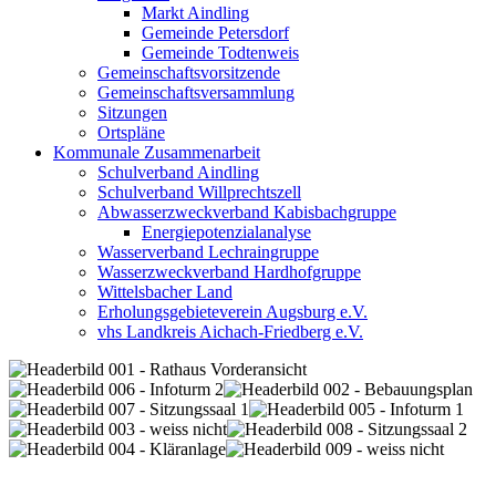
Markt Aindling
Gemeinde Petersdorf
Gemeinde Todtenweis
Gemeinschaftsvorsitzende
Gemeinschaftsversammlung
Sitzungen
Ortspläne
Kommunale Zusammenarbeit
Schulverband Aindling
Schulverband Willprechtszell
Abwasserzweckverband Kabisbachgruppe
Energiepotenzialanalyse
Wasserverband Lechraingruppe
Wasserzweckverband Hardhofgruppe
Wittelsbacher Land
Erholungsgebieteverein Augsburg e.V.
vhs Landkreis Aichach-Friedberg e.V.