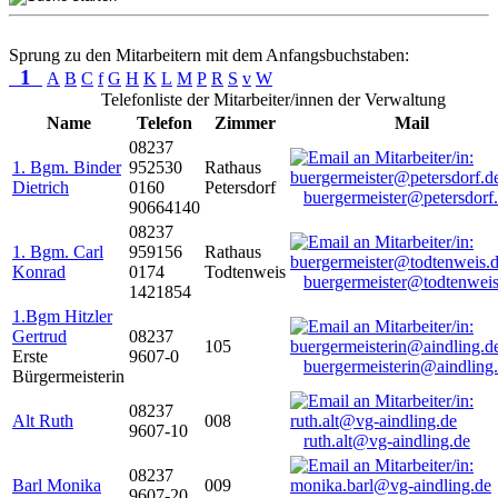
Sprung zu den Mitarbeitern mit dem Anfangsbuchstaben:
1
A
B
C
f
G
H
K
L
M
P
R
S
v
W
Telefonliste der Mitarbeiter/innen der Verwaltung
Name
Telefon
Zimmer
Mail
08237
1. Bgm. Binder
952530
Rathaus
Dietrich
0160
Petersdorf
buergermeister@petersdorf
90664140
08237
1. Bgm. Carl
959156
Rathaus
Konrad
0174
Todtenweis
buergermeister@todtenweis
1421854
1.Bgm Hitzler
Gertrud
08237
105
Erste
9607-0
buergermeisterin@aindling
Bürgermeisterin
08237
Alt Ruth
008
9607-10
ruth.alt@vg-aindling.de
08237
Barl Monika
009
9607-20