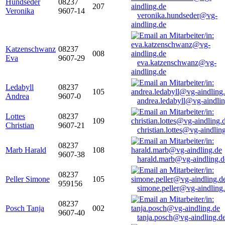
Hundseder
08237
207
Veronika
9607-14
veronika.hundseder@vg-
aindling.de
Katzenschwanz
08237
008
Eva
9607-29
eva.katzenschwanz@vg-
aindling.de
Ledabyll
08237
105
Andrea
9607-0
andrea.ledabyll@vg-aindli
Lottes
08237
109
Christian
9607-21
christian.lottes@vg-aindlin
08237
Marb Harald
108
9607-38
harald.marb@vg-aindling.d
08237
Peller Simone
105
959156
simone.peller@vg-aindling
08237
Posch Tanja
002
9607-40
tanja.posch@vg-aindling.d