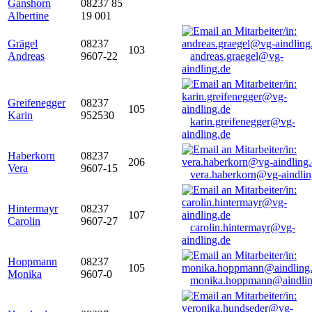
Ganshorn
08237 85
Albertine
19 001
Grägel
08237
103
Andreas
9607-22
andreas.graegel@vg-
aindling.de
Greifenegger
08237
105
Karin
952530
karin.greifenegger@vg-
aindling.de
Haberkorn
08237
206
Vera
9607-15
vera.haberkorn@vg-aindlin
Hintermayr
08237
107
Carolin
9607-27
carolin.hintermayr@vg-
aindling.de
Hoppmann
08237
105
Monika
9607-0
monika.hoppmann@aindlin