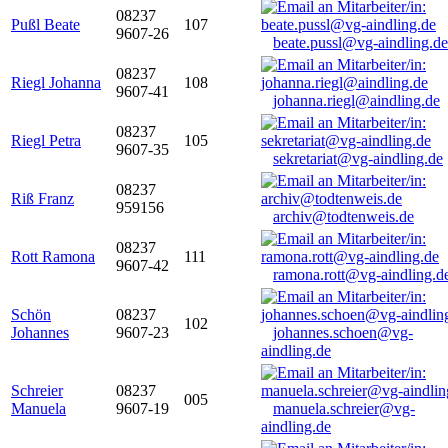
08237
Pußl Beate
107
9607-26
beate.pussl@vg-aindling.de
08237
Riegl Johanna
108
9607-41
johanna.riegl@aindling.de
08237
Riegl Petra
105
9607-35
sekretariat@vg-aindling.de
08237
Riß Franz
959156
archiv@todtenweis.de
08237
Rott Ramona
111
9607-42
ramona.rott@vg-aindling.d
Schön
08237
102
Johannes
9607-23
johannes.schoen@vg-
aindling.de
Schreier
08237
005
Manuela
9607-19
manuela.schreier@vg-
aindling.de