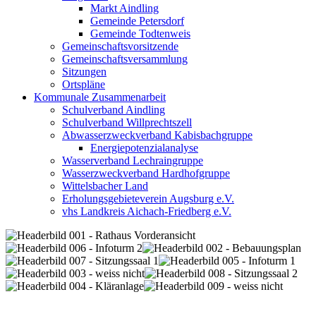
Markt Aindling
Gemeinde Petersdorf
Gemeinde Todtenweis
Gemeinschaftsvorsitzende
Gemeinschaftsversammlung
Sitzungen
Ortspläne
Kommunale Zusammenarbeit
Schulverband Aindling
Schulverband Willprechtszell
Abwasserzweckverband Kabisbachgruppe
Energiepotenzialanalyse
Wasserverband Lechraingruppe
Wasserzweckverband Hardhofgruppe
Wittelsbacher Land
Erholungsgebieteverein Augsburg e.V.
vhs Landkreis Aichach-Friedberg e.V.