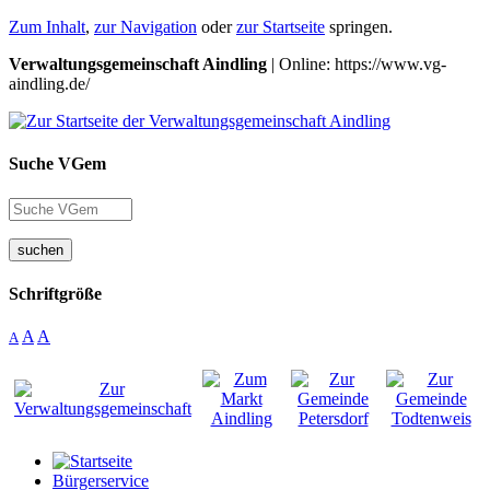
Zum Inhalt
,
zur Navigation
oder
zur Startseite
springen.
Verwaltungsgemeinschaft Aindling
| Online: https://www.vg-
aindling.de/
Suche VGem
suchen
Schriftgröße
A
A
A
Bürgerservice