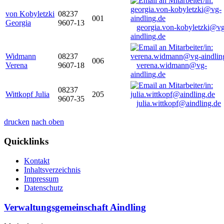
von Kobyletzki
08237
001
Georgia
9607-13
georgia.von-kobyletzki@vg
aindling.de
Widmann
08237
006
Verena
9607-18
verena.widmann@vg-
aindling.de
08237
Wittkopf Julia
205
9607-35
julia.wittkopf@aindling.de
drucken
nach oben
Quicklinks
Kontakt
Inhaltsverzeichnis
Impressum
Datenschutz
Verwaltungsgemeinschaft Aindling