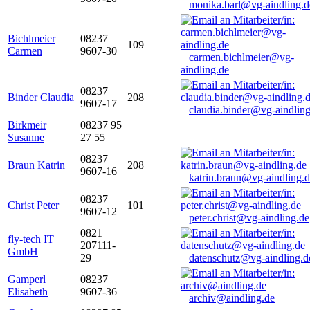
monika.barl@vg-aindling.d
Bichlmeier
08237
109
Carmen
9607-30
carmen.bichlmeier@vg-
aindling.de
08237
Binder Claudia
208
9607-17
claudia.binder@vg-aindling
Birkmeir
08237 95
Susanne
27 55
08237
Braun Katrin
208
9607-16
katrin.braun@vg-aindling.
08237
Christ Peter
101
9607-12
peter.christ@vg-aindling.de
0821
fly-tech IT
207111-
GmbH
29
datenschutz@vg-aindling.d
Gamperl
08237
Elisabeth
9607-36
archiv@aindling.de