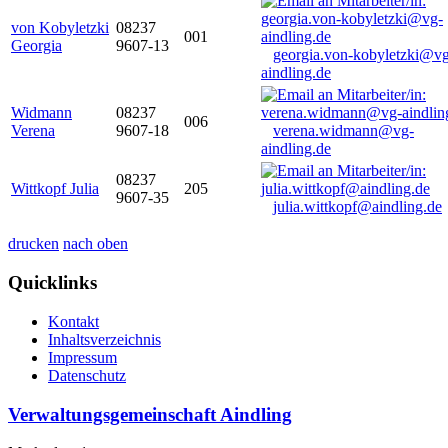
von Kobyletzki
08237
001
Georgia
9607-13
georgia.von-kobyletzki@vg
aindling.de
Widmann
08237
006
Verena
9607-18
verena.widmann@vg-
aindling.de
08237
Wittkopf Julia
205
9607-35
julia.wittkopf@aindling.de
drucken
nach oben
Quicklinks
Kontakt
Inhaltsverzeichnis
Impressum
Datenschutz
Verwaltungsgemeinschaft Aindling