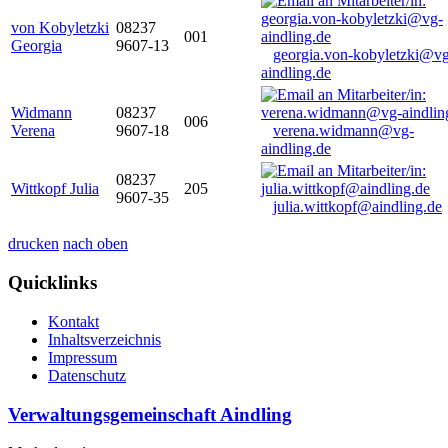
von Kobyletzki
08237
001
Georgia
9607-13
georgia.von-kobyletzki@vg
aindling.de
Widmann
08237
006
Verena
9607-18
verena.widmann@vg-
aindling.de
08237
Wittkopf Julia
205
9607-35
julia.wittkopf@aindling.de
drucken
nach oben
Quicklinks
Kontakt
Inhaltsverzeichnis
Impressum
Datenschutz
Verwaltungsgemeinschaft Aindling