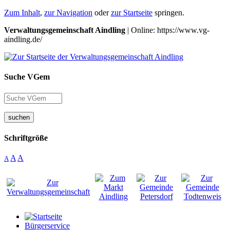
Zum Inhalt
,
zur Navigation
oder
zur Startseite
springen.
Verwaltungsgemeinschaft Aindling
| Online: https://www.vg-
aindling.de/
Suche VGem
suchen
Schriftgröße
A
A
A
Bürgerservice