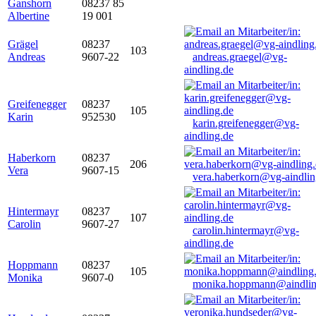
Ganshorn
08237 85
Albertine
19 001
Grägel
08237
103
Andreas
9607-22
andreas.graegel@vg-
aindling.de
Greifenegger
08237
105
Karin
952530
karin.greifenegger@vg-
aindling.de
Haberkorn
08237
206
Vera
9607-15
vera.haberkorn@vg-aindlin
Hintermayr
08237
107
Carolin
9607-27
carolin.hintermayr@vg-
aindling.de
Hoppmann
08237
105
Monika
9607-0
monika.hoppmann@aindlin