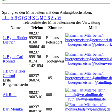
Sprung zu den Mitarbeitern mit dem Anfangsbuchstaben:
1
A
B
C
f
G
H
K
L
M
P
R
S
v
W
Telefonliste der Mitarbeiter/innen der Verwaltung
Name
Telefon
Zimmer
Mail
08237
1. Bgm. Binder
952530
Rathaus
Dietrich
0160
Petersdorf
buergermeister@petersdorf
90664140
08237
1. Bgm. Carl
959156
Rathaus
Konrad
0174
Todtenweis
buergermeister@todtenweis
1421854
1.Bgm Hitzler
Gertrud
08237
105
Erste
9607-0
buergermeisterin@aindling
Bürgermeisterin
08237
Alt Ruth
008
9607-10
ruth.alt@vg-aindling.de
08237
Barl Monika
009
9607-20