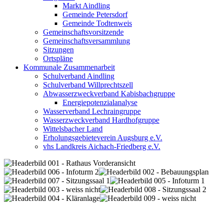
Markt Aindling
Gemeinde Petersdorf
Gemeinde Todtenweis
Gemeinschaftsvorsitzende
Gemeinschaftsversammlung
Sitzungen
Ortspläne
Kommunale Zusammenarbeit
Schulverband Aindling
Schulverband Willprechtszell
Abwasserzweckverband Kabisbachgruppe
Energiepotenzialanalyse
Wasserverband Lechraingruppe
Wasserzweckverband Hardhofgruppe
Wittelsbacher Land
Erholungsgebieteverein Augsburg e.V.
vhs Landkreis Aichach-Friedberg e.V.