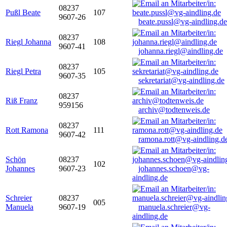
08237
Pußl Beate
107
9607-26
beate.pussl@vg-aindling.de
08237
Riegl Johanna
108
9607-41
johanna.riegl@aindling.de
08237
Riegl Petra
105
9607-35
sekretariat@vg-aindling.de
08237
Riß Franz
959156
archiv@todtenweis.de
08237
Rott Ramona
111
9607-42
ramona.rott@vg-aindling.d
Schön
08237
102
Johannes
9607-23
johannes.schoen@vg-
aindling.de
Schreier
08237
005
Manuela
9607-19
manuela.schreier@vg-
aindling.de