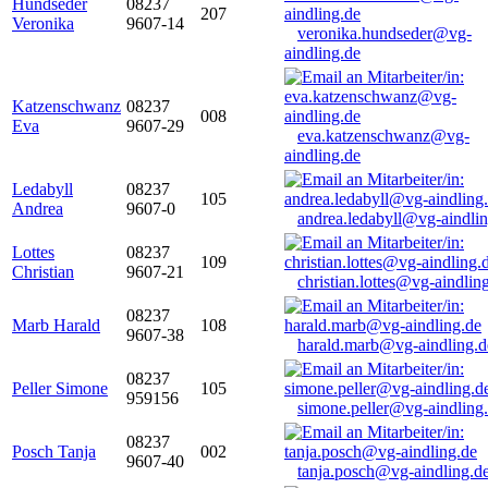
Hundseder
08237
207
Veronika
9607-14
veronika.hundseder@vg-
aindling.de
Katzenschwanz
08237
008
Eva
9607-29
eva.katzenschwanz@vg-
aindling.de
Ledabyll
08237
105
Andrea
9607-0
andrea.ledabyll@vg-aindli
Lottes
08237
109
Christian
9607-21
christian.lottes@vg-aindlin
08237
Marb Harald
108
9607-38
harald.marb@vg-aindling.d
08237
Peller Simone
105
959156
simone.peller@vg-aindling
08237
Posch Tanja
002
9607-40
tanja.posch@vg-aindling.d