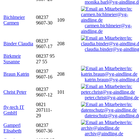
monika.barl@vg-aindling.d
Bichlmeier
08237
109
Carmen
9607-30
carmen.bichlmeier@vg-
aindling.de
08237
Binder Claudia
208
9607-17
claudia.binder@vg-aindling
Birkmeir
08237 95
Susanne
27 55
08237
Braun Katrin
208
9607-16
katrin.braun@vg-aindling.
08237
Christ Peter
101
9607-12
peter.christ@vg-aindling.de
0821
fly-tech IT
207111-
GmbH
29
datenschutz@vg-aindling.d
Gamperl
08237
Elisabeth
9607-36
archiv@aindling.de