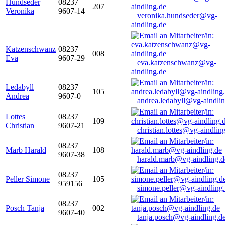
Hundseder
08237
207
Veronika
9607-14
veronika.hundseder@vg-
aindling.de
Katzenschwanz
08237
008
Eva
9607-29
eva.katzenschwanz@vg-
aindling.de
Ledabyll
08237
105
Andrea
9607-0
andrea.ledabyll@vg-aindli
Lottes
08237
109
Christian
9607-21
christian.lottes@vg-aindlin
08237
Marb Harald
108
9607-38
harald.marb@vg-aindling.d
08237
Peller Simone
105
959156
simone.peller@vg-aindling
08237
Posch Tanja
002
9607-40
tanja.posch@vg-aindling.d