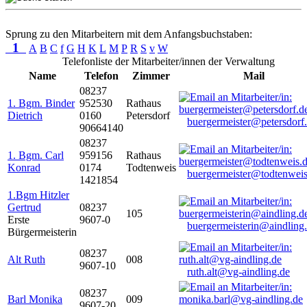
Sprung zu den Mitarbeitern mit dem Anfangsbuchstaben:
1
A
B
C
f
G
H
K
L
M
P
R
S
v
W
Telefonliste der Mitarbeiter/innen der Verwaltung
Name
Telefon
Zimmer
Mail
08237
1. Bgm. Binder
952530
Rathaus
Dietrich
0160
Petersdorf
buergermeister@petersdorf
90664140
08237
1. Bgm. Carl
959156
Rathaus
Konrad
0174
Todtenweis
buergermeister@todtenweis
1421854
1.Bgm Hitzler
Gertrud
08237
105
Erste
9607-0
buergermeisterin@aindling
Bürgermeisterin
08237
Alt Ruth
008
9607-10
ruth.alt@vg-aindling.de
08237
Barl Monika
009
9607-20