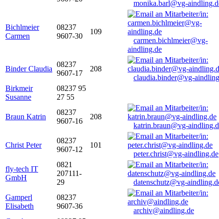
monika.barl@vg-aindling.d
Bichlmeier
08237
109
Carmen
9607-30
carmen.bichlmeier@vg-
aindling.de
08237
Binder Claudia
208
9607-17
claudia.binder@vg-aindling
Birkmeir
08237 95
Susanne
27 55
08237
Braun Katrin
208
9607-16
katrin.braun@vg-aindling.
08237
Christ Peter
101
9607-12
peter.christ@vg-aindling.de
0821
fly-tech IT
207111-
GmbH
29
datenschutz@vg-aindling.d
Gamperl
08237
Elisabeth
9607-36
archiv@aindling.de