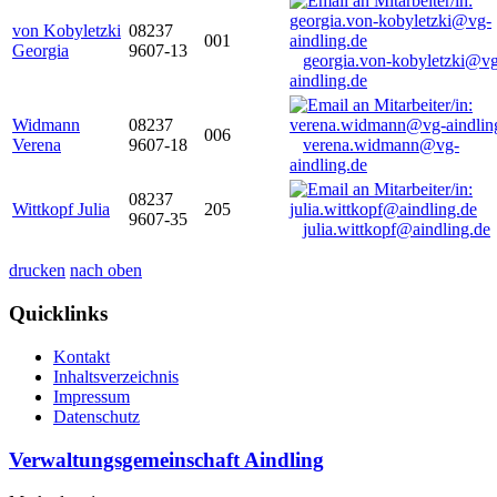
von Kobyletzki
08237
001
Georgia
9607-13
georgia.von-kobyletzki@vg
aindling.de
Widmann
08237
006
Verena
9607-18
verena.widmann@vg-
aindling.de
08237
Wittkopf Julia
205
9607-35
julia.wittkopf@aindling.de
drucken
nach oben
Quicklinks
Kontakt
Inhaltsverzeichnis
Impressum
Datenschutz
Verwaltungsgemeinschaft Aindling