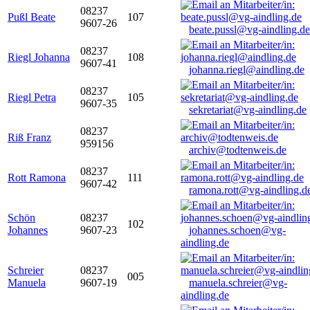
08237
Pußl Beate
107
9607-26
beate.pussl@vg-aindling.de
08237
Riegl Johanna
108
9607-41
johanna.riegl@aindling.de
08237
Riegl Petra
105
9607-35
sekretariat@vg-aindling.de
08237
Riß Franz
959156
archiv@todtenweis.de
08237
Rott Ramona
111
9607-42
ramona.rott@vg-aindling.d
Schön
08237
102
Johannes
9607-23
johannes.schoen@vg-
aindling.de
Schreier
08237
005
Manuela
9607-19
manuela.schreier@vg-
aindling.de