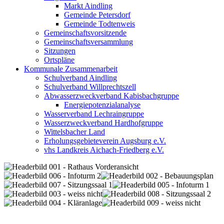
Markt Aindling
Gemeinde Petersdorf
Gemeinde Todtenweis
Gemeinschaftsvorsitzende
Gemeinschaftsversammlung
Sitzungen
Ortspläne
Kommunale Zusammenarbeit
Schulverband Aindling
Schulverband Willprechtszell
Abwasserzweckverband Kabisbachgruppe
Energiepotenzialanalyse
Wasserverband Lechraingruppe
Wasserzweckverband Hardhofgruppe
Wittelsbacher Land
Erholungsgebieteverein Augsburg e.V.
vhs Landkreis Aichach-Friedberg e.V.