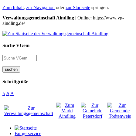
Zum Inhalt
,
zur Navigation
oder
zur Startseite
springen.
Verwaltungsgemeinschaft Aindling
| Online: https://www.vg-
aindling.de/
Suche VGem
suchen
Schriftgröße
A
A
A
Bürgerservice