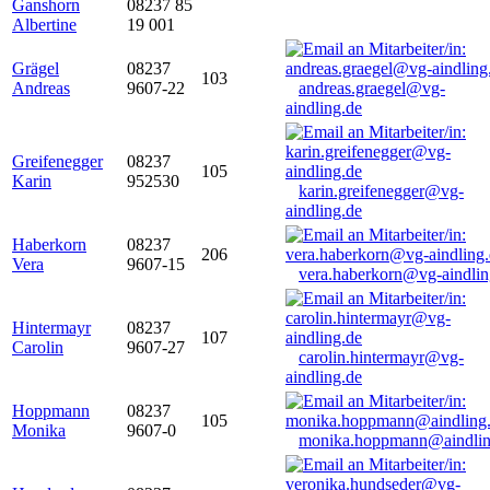
Ganshorn
08237 85
Albertine
19 001
Grägel
08237
103
Andreas
9607-22
andreas.graegel@vg-
aindling.de
Greifenegger
08237
105
Karin
952530
karin.greifenegger@vg-
aindling.de
Haberkorn
08237
206
Vera
9607-15
vera.haberkorn@vg-aindlin
Hintermayr
08237
107
Carolin
9607-27
carolin.hintermayr@vg-
aindling.de
Hoppmann
08237
105
Monika
9607-0
monika.hoppmann@aindlin