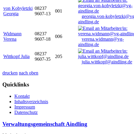
von Kobyletzki
08237
001
Georgia
9607-13
georgia.von-kobyletzki@vg
aindling.de
Widmann
08237
006
Verena
9607-18
verena.widmann@vg-
aindling.de
08237
Wittkopf Julia
205
9607-35
julia.wittkopf@aindling.de
drucken
nach oben
Quicklinks
Kontakt
Inhaltsverzeichnis
Impressum
Datenschutz
Verwaltungsgemeinschaft Aindling