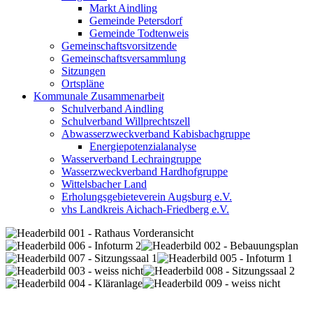
Markt Aindling
Gemeinde Petersdorf
Gemeinde Todtenweis
Gemeinschaftsvorsitzende
Gemeinschaftsversammlung
Sitzungen
Ortspläne
Kommunale Zusammenarbeit
Schulverband Aindling
Schulverband Willprechtszell
Abwasserzweckverband Kabisbachgruppe
Energiepotenzialanalyse
Wasserverband Lechraingruppe
Wasserzweckverband Hardhofgruppe
Wittelsbacher Land
Erholungsgebieteverein Augsburg e.V.
vhs Landkreis Aichach-Friedberg e.V.