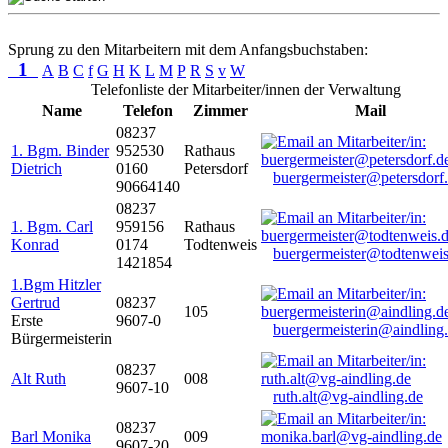
Sprung zu den Mitarbeitern mit dem Anfangsbuchstaben:
1
A
B
C
f
G
H
K
L
M
P
R
S
v
W
Telefonliste der Mitarbeiter/innen der Verwaltung
Name
Telefon
Zimmer
Mail
08237
1. Bgm. Binder
952530
Rathaus
Dietrich
0160
Petersdorf
buergermeister@petersdorf
90664140
08237
1. Bgm. Carl
959156
Rathaus
Konrad
0174
Todtenweis
buergermeister@todtenweis
1421854
1.Bgm Hitzler
Gertrud
08237
105
Erste
9607-0
buergermeisterin@aindling
Bürgermeisterin
08237
Alt Ruth
008
9607-10
ruth.alt@vg-aindling.de
08237
Barl Monika
009
9607-20