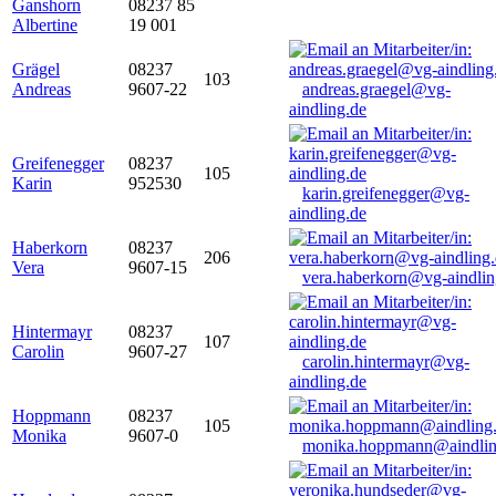
Ganshorn
08237 85
Albertine
19 001
Grägel
08237
103
Andreas
9607-22
andreas.graegel@vg-
aindling.de
Greifenegger
08237
105
Karin
952530
karin.greifenegger@vg-
aindling.de
Haberkorn
08237
206
Vera
9607-15
vera.haberkorn@vg-aindlin
Hintermayr
08237
107
Carolin
9607-27
carolin.hintermayr@vg-
aindling.de
Hoppmann
08237
105
Monika
9607-0
monika.hoppmann@aindlin