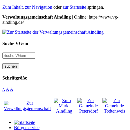
Zum Inhalt
,
zur Navigation
oder
zur Startseite
springen.
Verwaltungsgemeinschaft Aindling
| Online: https://www.vg-
aindling.de/
Suche VGem
suchen
Schriftgröße
A
A
A
Bürgerservice