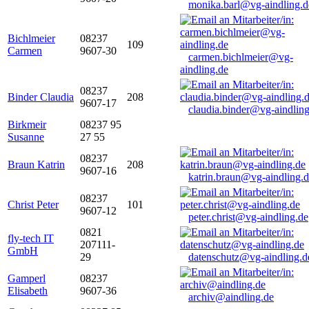
monika.barl@vg-aindling.d
Bichlmeier
08237
109
Carmen
9607-30
carmen.bichlmeier@vg-
aindling.de
08237
Binder Claudia
208
9607-17
claudia.binder@vg-aindling
Birkmeir
08237 95
Susanne
27 55
08237
Braun Katrin
208
9607-16
katrin.braun@vg-aindling.
08237
Christ Peter
101
9607-12
peter.christ@vg-aindling.de
0821
fly-tech IT
207111-
GmbH
29
datenschutz@vg-aindling.d
Gamperl
08237
Elisabeth
9607-36
archiv@aindling.de