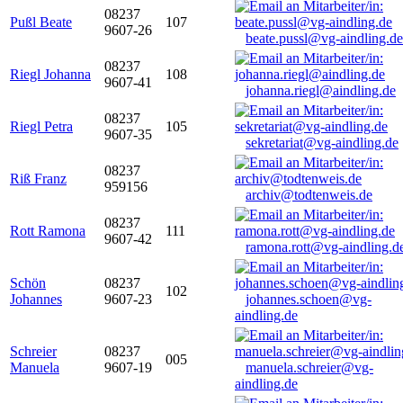
08237
Pußl Beate
107
9607-26
beate.pussl@vg-aindling.de
08237
Riegl Johanna
108
9607-41
johanna.riegl@aindling.de
08237
Riegl Petra
105
9607-35
sekretariat@vg-aindling.de
08237
Riß Franz
959156
archiv@todtenweis.de
08237
Rott Ramona
111
9607-42
ramona.rott@vg-aindling.d
Schön
08237
102
Johannes
9607-23
johannes.schoen@vg-
aindling.de
Schreier
08237
005
Manuela
9607-19
manuela.schreier@vg-
aindling.de