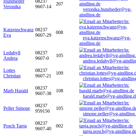
Hundseder
08237
207
Veronika
9607-14
veronika.hundseder@vg-
aindling.de
Katzenschwanz
08237
008
Eva
9607-29
eva.katzenschwanz@vg-
aindling.de
Ledabyll
08237
105
Andrea
9607-0
andrea.ledabyll@vg-aindli
Lottes
08237
109
Christian
9607-21
christian.lottes@vg-aindlin
08237
Marb Harald
108
9607-38
harald.marb@vg-aindling.d
08237
Peller Simone
105
959156
simone.peller@vg-aindling
08237
Posch Tanja
002
9607-40
tanja.posch@vg-aindling.d