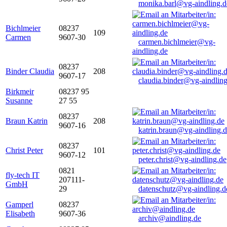
monika.barl@vg-aindling.d
Bichlmeier
08237
109
Carmen
9607-30
carmen.bichlmeier@vg-
aindling.de
08237
Binder Claudia
208
9607-17
claudia.binder@vg-aindling
Birkmeir
08237 95
Susanne
27 55
08237
Braun Katrin
208
9607-16
katrin.braun@vg-aindling.
08237
Christ Peter
101
9607-12
peter.christ@vg-aindling.de
0821
fly-tech IT
207111-
GmbH
29
datenschutz@vg-aindling.d
Gamperl
08237
Elisabeth
9607-36
archiv@aindling.de