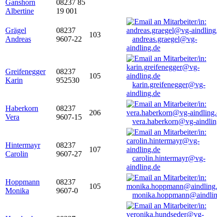
Ganshorn
08237 85
Albertine
19 001
Grägel
08237
103
Andreas
9607-22
andreas.graegel@vg-
aindling.de
Greifenegger
08237
105
Karin
952530
karin.greifenegger@vg-
aindling.de
Haberkorn
08237
206
Vera
9607-15
vera.haberkorn@vg-aindlin
Hintermayr
08237
107
Carolin
9607-27
carolin.hintermayr@vg-
aindling.de
Hoppmann
08237
105
Monika
9607-0
monika.hoppmann@aindlin