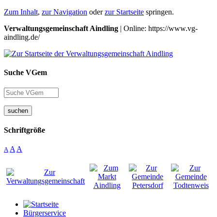
Zum Inhalt
,
zur Navigation
oder
zur Startseite
springen.
Verwaltungsgemeinschaft Aindling
| Online: https://www.vg-
aindling.de/
Suche VGem
suchen
Schriftgröße
A
A
A
Bürgerservice