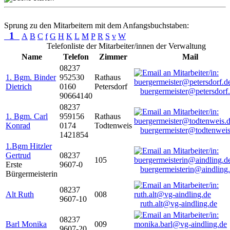
Sprung zu den Mitarbeitern mit dem Anfangsbuchstaben:
1
A
B
C
f
G
H
K
L
M
P
R
S
v
W
Telefonliste der Mitarbeiter/innen der Verwaltung
Name
Telefon
Zimmer
Mail
08237
1. Bgm. Binder
952530
Rathaus
Dietrich
0160
Petersdorf
buergermeister@petersdorf
90664140
08237
1. Bgm. Carl
959156
Rathaus
Konrad
0174
Todtenweis
buergermeister@todtenweis
1421854
1.Bgm Hitzler
Gertrud
08237
105
Erste
9607-0
buergermeisterin@aindling
Bürgermeisterin
08237
Alt Ruth
008
9607-10
ruth.alt@vg-aindling.de
08237
Barl Monika
009
9607-20