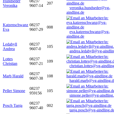
Hundseder
08237
207
Veronika
9607-14
veronika.hundseder@vg-
aindling.de
Katzenschwanz
08237
008
Eva
9607-29
eva.katzenschwanz@vg-
aindling.de
Ledabyll
08237
105
Andrea
9607-0
andrea.ledabyll@vg-aindli
Lottes
08237
109
Christian
9607-21
christian.lottes@vg-aindlin
08237
Marb Harald
108
9607-38
harald.marb@vg-aindling.d
08237
Peller Simone
105
959156
simone.peller@vg-aindling
08237
Posch Tanja
002
9607-40
tanja.posch@vg-aindling.d