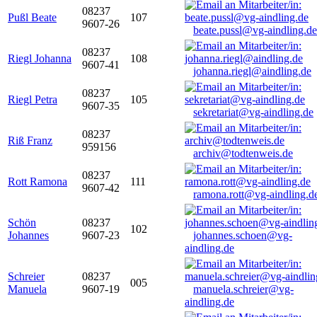
08237
Pußl Beate
107
9607-26
beate.pussl@vg-aindling.de
08237
Riegl Johanna
108
9607-41
johanna.riegl@aindling.de
08237
Riegl Petra
105
9607-35
sekretariat@vg-aindling.de
08237
Riß Franz
959156
archiv@todtenweis.de
08237
Rott Ramona
111
9607-42
ramona.rott@vg-aindling.d
Schön
08237
102
Johannes
9607-23
johannes.schoen@vg-
aindling.de
Schreier
08237
005
Manuela
9607-19
manuela.schreier@vg-
aindling.de