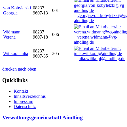
von Kobyletzki
08237
001
Georgia
9607-13
georgia.von-kobyletzki@vg
aindling.de
Widmann
08237
006
Verena
9607-18
verena.widmann@vg-
aindling.de
08237
Wittkopf Julia
205
9607-35
julia.wittkopf@aindling.de
drucken
nach oben
Quicklinks
Kontakt
Inhaltsverzeichnis
Impressum
Datenschutz
Verwaltungsgemeinschaft Aindling