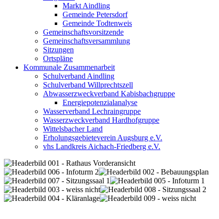
Markt Aindling
Gemeinde Petersdorf
Gemeinde Todtenweis
Gemeinschaftsvorsitzende
Gemeinschaftsversammlung
Sitzungen
Ortspläne
Kommunale Zusammenarbeit
Schulverband Aindling
Schulverband Willprechtszell
Abwasserzweckverband Kabisbachgruppe
Energiepotenzialanalyse
Wasserverband Lechraingruppe
Wasserzweckverband Hardhofgruppe
Wittelsbacher Land
Erholungsgebieteverein Augsburg e.V.
vhs Landkreis Aichach-Friedberg e.V.