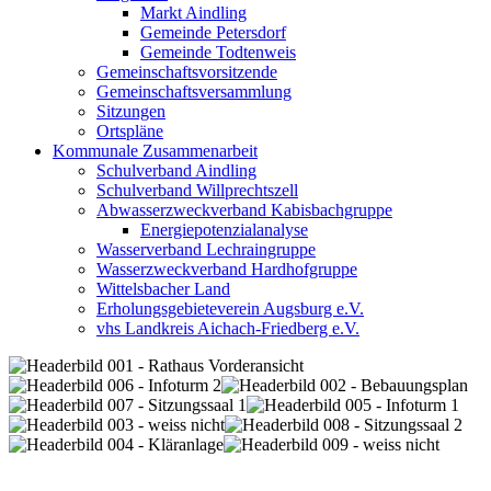
Markt Aindling
Gemeinde Petersdorf
Gemeinde Todtenweis
Gemeinschaftsvorsitzende
Gemeinschaftsversammlung
Sitzungen
Ortspläne
Kommunale Zusammenarbeit
Schulverband Aindling
Schulverband Willprechtszell
Abwasserzweckverband Kabisbachgruppe
Energiepotenzialanalyse
Wasserverband Lechraingruppe
Wasserzweckverband Hardhofgruppe
Wittelsbacher Land
Erholungsgebieteverein Augsburg e.V.
vhs Landkreis Aichach-Friedberg e.V.