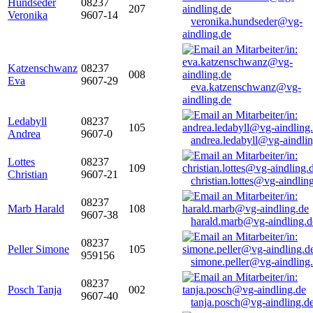
Hundseder
08237
207
Veronika
9607-14
veronika.hundseder@vg-
aindling.de
Katzenschwanz
08237
008
Eva
9607-29
eva.katzenschwanz@vg-
aindling.de
Ledabyll
08237
105
Andrea
9607-0
andrea.ledabyll@vg-aindli
Lottes
08237
109
Christian
9607-21
christian.lottes@vg-aindlin
08237
Marb Harald
108
9607-38
harald.marb@vg-aindling.d
08237
Peller Simone
105
959156
simone.peller@vg-aindling
08237
Posch Tanja
002
9607-40
tanja.posch@vg-aindling.d