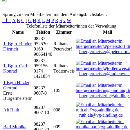
Sprung zu den Mitarbeitern mit dem Anfangsbuchstaben:
1
A
B
C
f
G
H
K
L
M
P
R
S
v
W
Telefonliste der Mitarbeiter/innen der Verwaltung
Name
Telefon
Zimmer
Mail
08237
1. Bgm. Binder
952530
Rathaus
Dietrich
0160
Petersdorf
buergermeister@petersdorf
90664140
08237
1. Bgm. Carl
959156
Rathaus
Konrad
0174
Todtenweis
buergermeister@todtenweis
1421854
1.Bgm Hitzler
Gertrud
08237
105
Erste
9607-0
buergermeisterin@aindling
Bürgermeisterin
08237
Alt Ruth
008
9607-10
ruth.alt@vg-aindling.de
08237
Barl Monika
009
9607-20