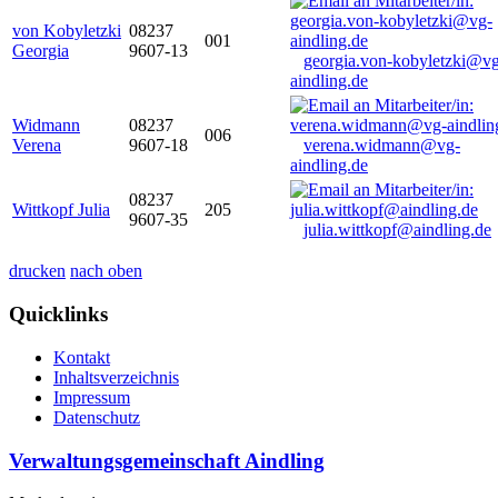
von Kobyletzki
08237
001
Georgia
9607-13
georgia.von-kobyletzki@vg
aindling.de
Widmann
08237
006
Verena
9607-18
verena.widmann@vg-
aindling.de
08237
Wittkopf Julia
205
9607-35
julia.wittkopf@aindling.de
drucken
nach oben
Quicklinks
Kontakt
Inhaltsverzeichnis
Impressum
Datenschutz
Verwaltungsgemeinschaft Aindling