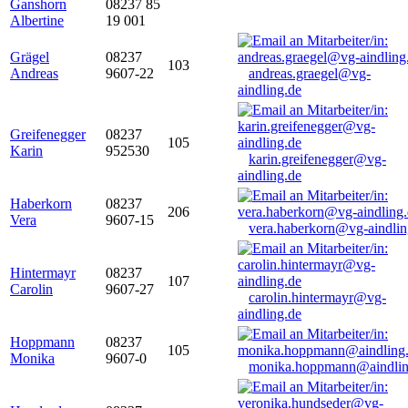
Ganshorn
08237 85
Albertine
19 001
Grägel
08237
103
Andreas
9607-22
andreas.graegel@vg-
aindling.de
Greifenegger
08237
105
Karin
952530
karin.greifenegger@vg-
aindling.de
Haberkorn
08237
206
Vera
9607-15
vera.haberkorn@vg-aindlin
Hintermayr
08237
107
Carolin
9607-27
carolin.hintermayr@vg-
aindling.de
Hoppmann
08237
105
Monika
9607-0
monika.hoppmann@aindlin