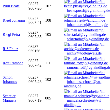
08237
Pußl Beate
107
9607-26
beate.pussl@vg-aindling.de
08237
Riegl Johanna
108
9607-41
johanna.riegl@aindling.de
08237
Riegl Petra
105
9607-35
sekretariat@vg-aindling.de
08237
Riß Franz
959156
archiv@todtenweis.de
08237
Rott Ramona
111
9607-42
ramona.rott@vg-aindling.d
Schön
08237
102
Johannes
9607-23
johannes.schoen@vg-
aindling.de
Schreier
08237
005
Manuela
9607-19
manuela.schreier@vg-
aindling.de