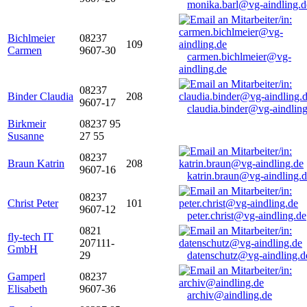
monika.barl@vg-aindling.d
Bichlmeier
08237
109
Carmen
9607-30
carmen.bichlmeier@vg-
aindling.de
08237
Binder Claudia
208
9607-17
claudia.binder@vg-aindling
Birkmeir
08237 95
Susanne
27 55
08237
Braun Katrin
208
9607-16
katrin.braun@vg-aindling.
08237
Christ Peter
101
9607-12
peter.christ@vg-aindling.de
0821
fly-tech IT
207111-
GmbH
29
datenschutz@vg-aindling.d
Gamperl
08237
Elisabeth
9607-36
archiv@aindling.de