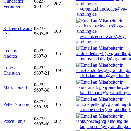
Hundseder
08237
207
Veronika
9607-14
veronika.hundseder@vg-
aindling.de
Katzenschwanz
08237
008
Eva
9607-29
eva.katzenschwanz@vg-
aindling.de
Ledabyll
08237
105
Andrea
9607-0
andrea.ledabyll@vg-aindli
Lottes
08237
109
Christian
9607-21
christian.lottes@vg-aindlin
08237
Marb Harald
108
9607-38
harald.marb@vg-aindling.d
08237
Peller Simone
105
959156
simone.peller@vg-aindling
08237
Posch Tanja
002
9607-40
tanja.posch@vg-aindling.d