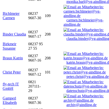
monika.barl@vg-aindling.d
Bichlmeier
08237
109
Carmen
9607-30
carmen.bichlmeier@vg-
aindling.de
08237
Binder Claudia
208
9607-17
claudia.binder@vg-aindling
Birkmeir
08237 95
Susanne
27 55
08237
Braun Katrin
208
9607-16
katrin.braun@vg-aindling.
08237
Christ Peter
101
9607-12
peter.christ@vg-aindling.de
0821
fly-tech IT
207111-
GmbH
29
datenschutz@vg-aindling.d
Gamperl
08237
Elisabeth
9607-36
archiv@aindling.de