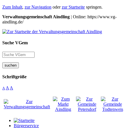
Zum Inhalt
,
zur Navigation
oder
zur Startseite
springen.
Verwaltungsgemeinschaft Aindling
| Online: https://www.vg-
aindling.de/
Suche VGem
suchen
Schriftgröße
A
A
A
Bürgerservice