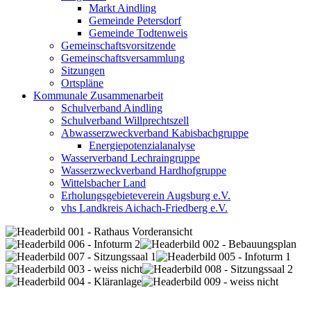
Markt Aindling
Gemeinde Petersdorf
Gemeinde Todtenweis
Gemeinschaftsvorsitzende
Gemeinschaftsversammlung
Sitzungen
Ortspläne
Kommunale Zusammenarbeit
Schulverband Aindling
Schulverband Willprechtszell
Abwasserzweckverband Kabisbachgruppe
Energiepotenzialanalyse
Wasserverband Lechraingruppe
Wasserzweckverband Hardhofgruppe
Wittelsbacher Land
Erholungsgebieteverein Augsburg e.V.
vhs Landkreis Aichach-Friedberg e.V.