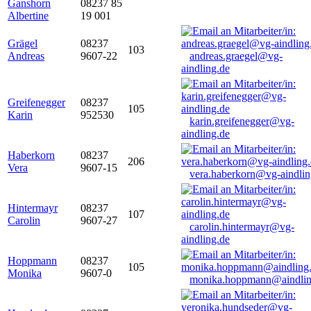
Ganshorn
08237 85
Albertine
19 001
Grägel
08237
103
Andreas
9607-22
andreas.graegel@vg-
aindling.de
Greifenegger
08237
105
Karin
952530
karin.greifenegger@vg-
aindling.de
Haberkorn
08237
206
Vera
9607-15
vera.haberkorn@vg-aindlin
Hintermayr
08237
107
Carolin
9607-27
carolin.hintermayr@vg-
aindling.de
Hoppmann
08237
105
Monika
9607-0
monika.hoppmann@aindlin