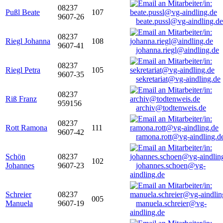
08237
Pußl Beate
107
9607-26
beate.pussl@vg-aindling.de
08237
Riegl Johanna
108
9607-41
johanna.riegl@aindling.de
08237
Riegl Petra
105
9607-35
sekretariat@vg-aindling.de
08237
Riß Franz
959156
archiv@todtenweis.de
08237
Rott Ramona
111
9607-42
ramona.rott@vg-aindling.d
Schön
08237
102
Johannes
9607-23
johannes.schoen@vg-
aindling.de
Schreier
08237
005
Manuela
9607-19
manuela.schreier@vg-
aindling.de