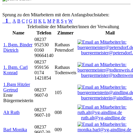
Sprung zu den Mitarbeitern mit dem Anfangsbuchstaben:
1
A
B
C
f
G
H
K
L
M
P
R
S
v
W
Telefonliste der Mitarbeiter/innen der Verwaltung
Name
Telefon
Zimmer
Mail
08237
1. Bgm. Binder
952530
Rathaus
Dietrich
0160
Petersdorf
buergermeister@petersdorf
90664140
08237
1. Bgm. Carl
959156
Rathaus
Konrad
0174
Todtenweis
buergermeister@todtenweis
1421854
1.Bgm Hitzler
Gertrud
08237
105
Erste
9607-0
buergermeisterin@aindling
Bürgermeisterin
08237
Alt Ruth
008
9607-10
ruth.alt@vg-aindling.de
08237
Barl Monika
009
9607-20