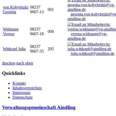
von Kobyletzki
08237
001
Georgia
9607-13
georgia.von-kobyletzki@vg
aindling.de
Widmann
08237
006
Verena
9607-18
verena.widmann@vg-
aindling.de
08237
Wittkopf Julia
205
9607-35
julia.wittkopf@aindling.de
drucken
nach oben
Quicklinks
Kontakt
Inhaltsverzeichnis
Impressum
Datenschutz
Verwaltungsgemeinschaft Aindling