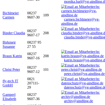
monika.barl@vg-aindling.d
Bichlmeier
08237
109
Carmen
9607-30
carmen.bichlmeier@vg-
aindling.de
08237
Binder Claudia
208
9607-17
claudia.binder@vg-aindling
Birkmeir
08237 95
Susanne
27 55
08237
Braun Katrin
208
9607-16
katrin.braun@vg-aindling.
08237
Christ Peter
101
9607-12
peter.christ@vg-aindling.de
0821
fly-tech IT
207111-
GmbH
29
datenschutz@vg-aindling.d
Gamperl
08237
Elisabeth
9607-36
archiv@aindling.de