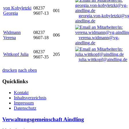
von Kobyletzki
08237
001
Georgia
9607-13
georgia.von-kobyletzki@vg
aindling.de
Widmann
08237
006
Verena
9607-18
verena.widmann@vg-
aindling.de
08237
Wittkopf Julia
205
9607-35
julia.wittkopf@aindling.de
drucken
nach oben
Quicklinks
Kontakt
Inhaltsverzeichnis
Impressum
Datenschutz
Verwaltungsgemeinschaft Aindling