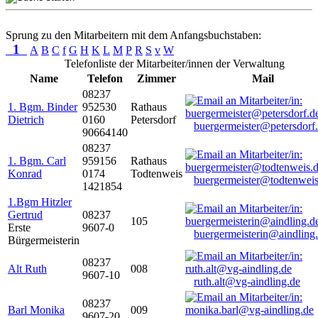
Sprung zu den Mitarbeitern mit dem Anfangsbuchstaben:
1
A
B
C
f
G
H
K
L
M
P
R
S
v
W
Telefonliste der Mitarbeiter/innen der Verwaltung
Name
Telefon
Zimmer
Mail
08237
1. Bgm. Binder
952530
Rathaus
Dietrich
0160
Petersdorf
buergermeister@petersdorf
90664140
08237
1. Bgm. Carl
959156
Rathaus
Konrad
0174
Todtenweis
buergermeister@todtenweis
1421854
1.Bgm Hitzler
Gertrud
08237
105
Erste
9607-0
buergermeisterin@aindling
Bürgermeisterin
08237
Alt Ruth
008
9607-10
ruth.alt@vg-aindling.de
08237
Barl Monika
009
9607-20