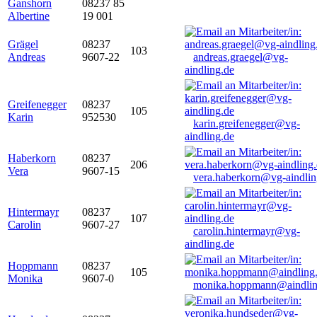
Ganshorn
08237 85
Albertine
19 001
Grägel
08237
103
Andreas
9607-22
andreas.graegel@vg-
aindling.de
Greifenegger
08237
105
Karin
952530
karin.greifenegger@vg-
aindling.de
Haberkorn
08237
206
Vera
9607-15
vera.haberkorn@vg-aindlin
Hintermayr
08237
107
Carolin
9607-27
carolin.hintermayr@vg-
aindling.de
Hoppmann
08237
105
Monika
9607-0
monika.hoppmann@aindlin