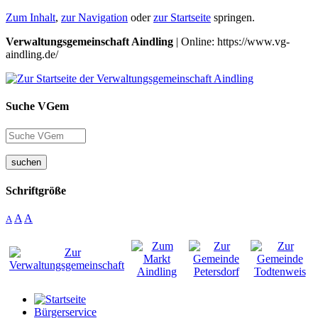
Zum Inhalt
,
zur Navigation
oder
zur Startseite
springen.
Verwaltungsgemeinschaft Aindling
| Online: https://www.vg-
aindling.de/
Suche VGem
suchen
Schriftgröße
A
A
A
Bürgerservice