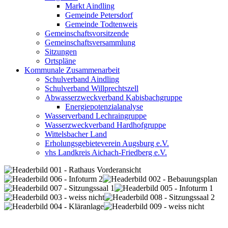
Markt Aindling
Gemeinde Petersdorf
Gemeinde Todtenweis
Gemeinschaftsvorsitzende
Gemeinschaftsversammlung
Sitzungen
Ortspläne
Kommunale Zusammenarbeit
Schulverband Aindling
Schulverband Willprechtszell
Abwasserzweckverband Kabisbachgruppe
Energiepotenzialanalyse
Wasserverband Lechraingruppe
Wasserzweckverband Hardhofgruppe
Wittelsbacher Land
Erholungsgebieteverein Augsburg e.V.
vhs Landkreis Aichach-Friedberg e.V.