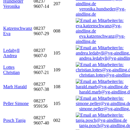
Hundseder
08237
207
Veronika
9607-14
veronika.hundseder@vg-
aindling.de
Katzenschwanz
08237
008
Eva
9607-29
eva.katzenschwanz@vg-
aindling.de
Ledabyll
08237
105
Andrea
9607-0
andrea.ledabyll@vg-aindli
Lottes
08237
109
Christian
9607-21
christian.lottes@vg-aindlin
08237
Marb Harald
108
9607-38
harald.marb@vg-aindling.d
08237
Peller Simone
105
959156
simone.peller@vg-aindling
08237
Posch Tanja
002
9607-40
tanja.posch@vg-aindling.d