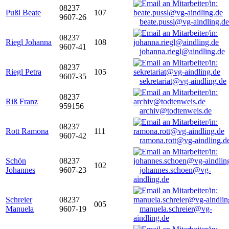
08237
Pußl Beate
107
9607-26
beate.pussl@vg-aindling.de
08237
Riegl Johanna
108
9607-41
johanna.riegl@aindling.de
08237
Riegl Petra
105
9607-35
sekretariat@vg-aindling.de
08237
Riß Franz
959156
archiv@todtenweis.de
08237
Rott Ramona
111
9607-42
ramona.rott@vg-aindling.d
Schön
08237
102
Johannes
9607-23
johannes.schoen@vg-
aindling.de
Schreier
08237
005
Manuela
9607-19
manuela.schreier@vg-
aindling.de