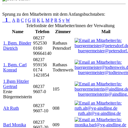
Sprung zu den Mitarbeitern mit dem Anfangsbuchstaben:
1
A
B
C
f
G
H
K
L
M
P
R
S
v
W
Telefonliste der Mitarbeiter/innen der Verwaltung
Name
Telefon
Zimmer
Mail
08237
1. Bgm. Binder
952530
Rathaus
Dietrich
0160
Petersdorf
buergermeister@petersdorf
90664140
08237
1. Bgm. Carl
959156
Rathaus
Konrad
0174
Todtenweis
buergermeister@todtenweis
1421854
1.Bgm Hitzler
Gertrud
08237
105
Erste
9607-0
buergermeisterin@aindling
Bürgermeisterin
08237
Alt Ruth
008
9607-10
ruth.alt@vg-aindling.de
08237
Barl Monika
009
9607-20