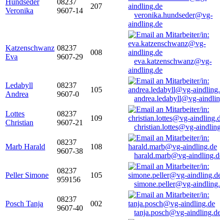
Hundseder
08237
207
Veronika
9607-14
veronika.hundseder@vg-
aindling.de
Katzenschwanz
08237
008
Eva
9607-29
eva.katzenschwanz@vg-
aindling.de
Ledabyll
08237
105
Andrea
9607-0
andrea.ledabyll@vg-aindli
Lottes
08237
109
Christian
9607-21
christian.lottes@vg-aindlin
08237
Marb Harald
108
9607-38
harald.marb@vg-aindling.d
08237
Peller Simone
105
959156
simone.peller@vg-aindling
08237
Posch Tanja
002
9607-40
tanja.posch@vg-aindling.d