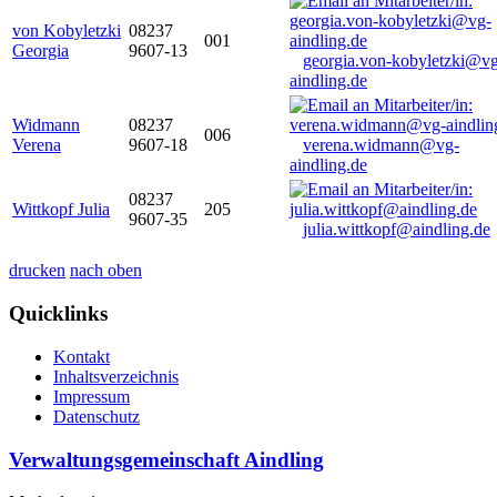
von Kobyletzki
08237
001
Georgia
9607-13
georgia.von-kobyletzki@vg
aindling.de
Widmann
08237
006
Verena
9607-18
verena.widmann@vg-
aindling.de
08237
Wittkopf Julia
205
9607-35
julia.wittkopf@aindling.de
drucken
nach oben
Quicklinks
Kontakt
Inhaltsverzeichnis
Impressum
Datenschutz
Verwaltungsgemeinschaft Aindling