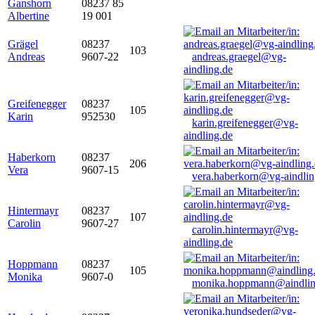
Ganshorn
08237 85
Albertine
19 001
Grägel
08237
103
Andreas
9607-22
andreas.graegel@vg-
aindling.de
Greifenegger
08237
105
Karin
952530
karin.greifenegger@vg-
aindling.de
Haberkorn
08237
206
Vera
9607-15
vera.haberkorn@vg-aindlin
Hintermayr
08237
107
Carolin
9607-27
carolin.hintermayr@vg-
aindling.de
Hoppmann
08237
105
Monika
9607-0
monika.hoppmann@aindlin