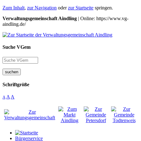
Zum Inhalt
,
zur Navigation
oder
zur Startseite
springen.
Verwaltungsgemeinschaft Aindling
| Online: https://www.vg-
aindling.de/
Suche VGem
suchen
Schriftgröße
A
A
A
Bürgerservice