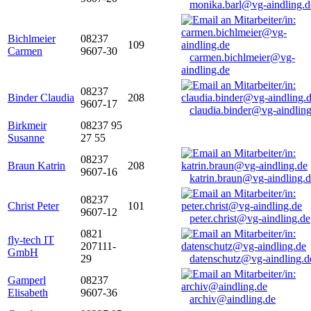
monika.barl@vg-aindling.d
Bichlmeier
08237
109
Carmen
9607-30
carmen.bichlmeier@vg-
aindling.de
08237
Binder Claudia
208
9607-17
claudia.binder@vg-aindling
Birkmeir
08237 95
Susanne
27 55
08237
Braun Katrin
208
9607-16
katrin.braun@vg-aindling.
08237
Christ Peter
101
9607-12
peter.christ@vg-aindling.de
0821
fly-tech IT
207111-
GmbH
29
datenschutz@vg-aindling.d
Gamperl
08237
Elisabeth
9607-36
archiv@aindling.de