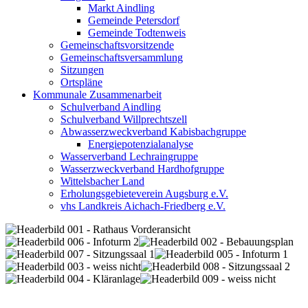
Markt Aindling
Gemeinde Petersdorf
Gemeinde Todtenweis
Gemeinschaftsvorsitzende
Gemeinschaftsversammlung
Sitzungen
Ortspläne
Kommunale Zusammenarbeit
Schulverband Aindling
Schulverband Willprechtszell
Abwasserzweckverband Kabisbachgruppe
Energiepotenzialanalyse
Wasserverband Lechraingruppe
Wasserzweckverband Hardhofgruppe
Wittelsbacher Land
Erholungsgebieteverein Augsburg e.V.
vhs Landkreis Aichach-Friedberg e.V.