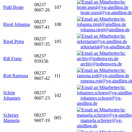
08237
Pußl Beate
107
9607-26
beate.pussl@vg-aindling.de
08237
Riegl Johanna
108
9607-41
johanna.riegl@aindling.de
08237
Riegl Petra
105
9607-35
sekretariat@vg-aindling.de
08237
Riß Franz
959156
archiv@todtenweis.de
08237
Rott Ramona
111
9607-42
ramona.rott@vg-aindling.d
Schön
08237
102
Johannes
9607-23
johannes.schoen@vg-
aindling.de
Schreier
08237
005
Manuela
9607-19
manuela.schreier@vg-
aindling.de