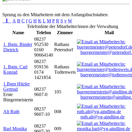
Sprung zu den Mitarbeitern mit dem Anfangsbuchstaben:
1
A
B
C
f
G
H
K
L
M
P
R
S
v
W
Telefonliste der Mitarbeiter/innen der Verwaltung
Name
Telefon
Zimmer
Mail
08237
1. Bgm. Binder
952530
Rathaus
Dietrich
0160
Petersdorf
buergermeister@petersdorf
90664140
08237
1. Bgm. Carl
959156
Rathaus
Konrad
0174
Todtenweis
buergermeister@todtenweis
1421854
1.Bgm Hitzler
Gertrud
08237
105
Erste
9607-0
buergermeisterin@aindling
Bürgermeisterin
08237
Alt Ruth
008
9607-10
ruth.alt@vg-aindling.de
08237
Barl Monika
009
9607-20