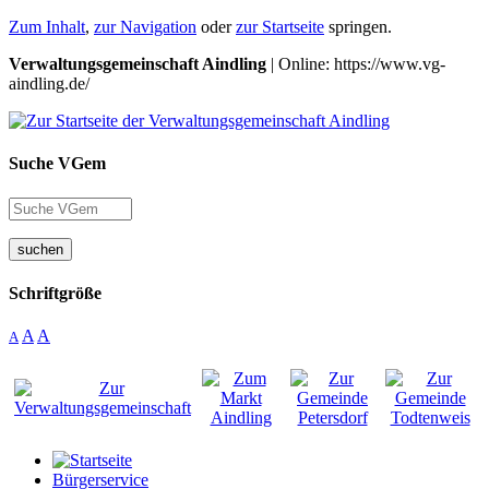
Zum Inhalt
,
zur Navigation
oder
zur Startseite
springen.
Verwaltungsgemeinschaft Aindling
| Online: https://www.vg-
aindling.de/
Suche VGem
suchen
Schriftgröße
A
A
A
Bürgerservice