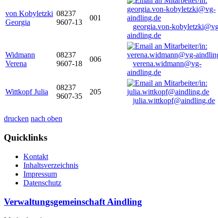
von Kobyletzki
08237
001
Georgia
9607-13
georgia.von-kobyletzki@vg
aindling.de
Widmann
08237
006
Verena
9607-18
verena.widmann@vg-
aindling.de
08237
Wittkopf Julia
205
9607-35
julia.wittkopf@aindling.de
drucken
nach oben
Quicklinks
Kontakt
Inhaltsverzeichnis
Impressum
Datenschutz
Verwaltungsgemeinschaft Aindling