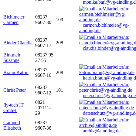
monika.barl@vg-aindling.d
Bichlmeier
08237
109
Carmen
9607-30
carmen.bichlmeier@vg-
aindling.de
08237
Binder Claudia
208
9607-17
claudia.binder@vg-aindling
Birkmeir
08237 95
Susanne
27 55
08237
Braun Katrin
208
9607-16
katrin.braun@vg-aindling.
08237
Christ Peter
101
9607-12
peter.christ@vg-aindling.de
0821
fly-tech IT
207111-
GmbH
29
datenschutz@vg-aindling.d
Gamperl
08237
Elisabeth
9607-36
archiv@aindling.de