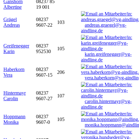
Ganshorn
08237 85
Albertine
19 001
Grägel
08237
103
Andreas
9607-22
andreas.graegel@vg-
aindling.de
Greifenegger
08237
105
Karin
952530
karin.greifenegger@vg-
aindling.de
Haberkorn
08237
206
Vera
9607-15
vera.haberkorn@vg-aindlin
Hintermayr
08237
107
Carolin
9607-27
carolin.hintermayr@vg-
aindling.de
Hoppmann
08237
105
Monika
9607-0
monika.hoppmann@aindlin