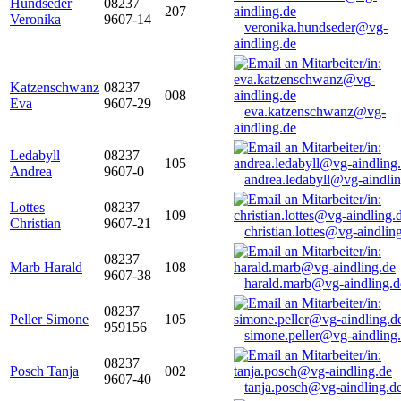
Hundseder
08237
207
Veronika
9607-14
veronika.hundseder@vg-
aindling.de
Katzenschwanz
08237
008
Eva
9607-29
eva.katzenschwanz@vg-
aindling.de
Ledabyll
08237
105
Andrea
9607-0
andrea.ledabyll@vg-aindli
Lottes
08237
109
Christian
9607-21
christian.lottes@vg-aindlin
08237
Marb Harald
108
9607-38
harald.marb@vg-aindling.d
08237
Peller Simone
105
959156
simone.peller@vg-aindling
08237
Posch Tanja
002
9607-40
tanja.posch@vg-aindling.d