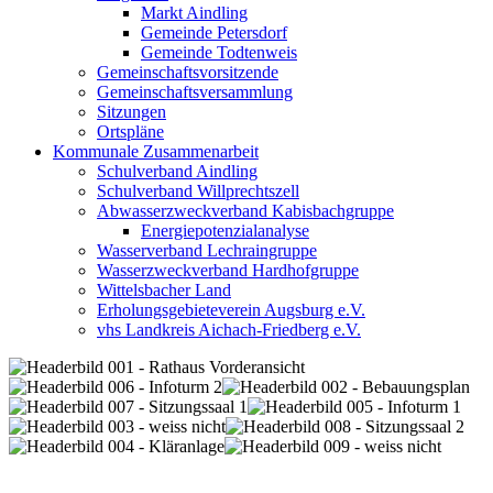
Markt Aindling
Gemeinde Petersdorf
Gemeinde Todtenweis
Gemeinschaftsvorsitzende
Gemeinschaftsversammlung
Sitzungen
Ortspläne
Kommunale Zusammenarbeit
Schulverband Aindling
Schulverband Willprechtszell
Abwasserzweckverband Kabisbachgruppe
Energiepotenzialanalyse
Wasserverband Lechraingruppe
Wasserzweckverband Hardhofgruppe
Wittelsbacher Land
Erholungsgebieteverein Augsburg e.V.
vhs Landkreis Aichach-Friedberg e.V.