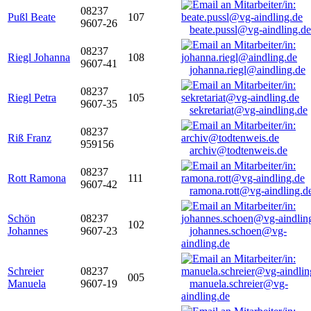
08237
Pußl Beate
107
9607-26
beate.pussl@vg-aindling.de
08237
Riegl Johanna
108
9607-41
johanna.riegl@aindling.de
08237
Riegl Petra
105
9607-35
sekretariat@vg-aindling.de
08237
Riß Franz
959156
archiv@todtenweis.de
08237
Rott Ramona
111
9607-42
ramona.rott@vg-aindling.d
Schön
08237
102
Johannes
9607-23
johannes.schoen@vg-
aindling.de
Schreier
08237
005
Manuela
9607-19
manuela.schreier@vg-
aindling.de