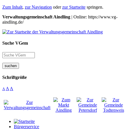
Zum Inhalt
,
zur Navigation
oder
zur Startseite
springen.
Verwaltungsgemeinschaft Aindling
| Online: https://www.vg-
aindling.de/
Suche VGem
suchen
Schriftgröße
A
A
A
Bürgerservice