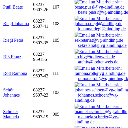
08237
Pußl Beate
107
9607-26
beate.pussl@vg-aindling.de
08237
Riegl Johanna
108
9607-41
johanna.riegl@aindling.de
08237
Riegl Petra
105
9607-35
sekretariat@vg-aindling.de
08237
Riß Franz
959156
archiv@todtenweis.de
08237
Rott Ramona
111
9607-42
ramona.rott@vg-aindling.d
Schön
08237
102
Johannes
9607-23
johannes.schoen@vg-
aindling.de
Schreier
08237
005
Manuela
9607-19
manuela.schreier@vg-
aindling.de