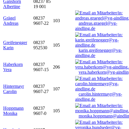
Ganshorn
08237 85
Albertine
19 001
Grägel
08237
103
Andreas
9607-22
andreas.graegel@vg-
aindling.de
Greifenegger
08237
105
Karin
952530
karin.greifenegger@vg-
aindling.de
Haberkorn
08237
206
Vera
9607-15
vera.haberkorn@vg-aindlin
Hintermayr
08237
107
Carolin
9607-27
carolin.hintermayr@vg-
aindling.de
Hoppmann
08237
105
Monika
9607-0
monika.hoppmann@aindlin