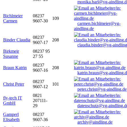
monika.barl@vg-aindling.d
Bichlmeier
08237
109
Carmen
9607-30
carmen.bichlmeier@vg-
aindling.de
08237
Binder Claudia
208
9607-17
claudia.binder@vg-aindling
Birkmeir
08237 95
Susanne
27 55
08237
Braun Katrin
208
9607-16
katrin.braun@vg-aindling.
08237
Christ Peter
101
9607-12
peter.christ@vg-aindling.de
0821
fly-tech IT
207111-
GmbH
29
datenschutz@vg-aindling.d
Gamperl
08237
Elisabeth
9607-36
archiv@aindling.de