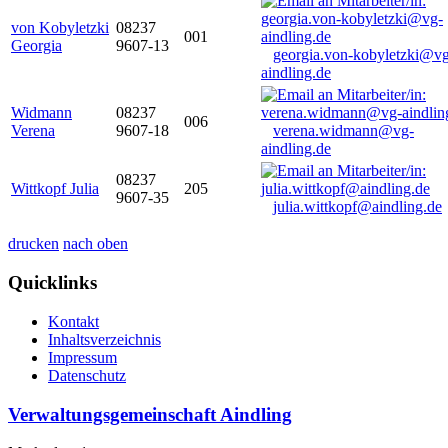
von Kobyletzki
08237
001
Georgia
9607-13
georgia.von-kobyletzki@vg
aindling.de
Widmann
08237
006
Verena
9607-18
verena.widmann@vg-
aindling.de
08237
Wittkopf Julia
205
9607-35
julia.wittkopf@aindling.de
drucken
nach oben
Quicklinks
Kontakt
Inhaltsverzeichnis
Impressum
Datenschutz
Verwaltungsgemeinschaft Aindling