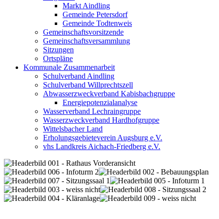
Markt Aindling
Gemeinde Petersdorf
Gemeinde Todtenweis
Gemeinschaftsvorsitzende
Gemeinschaftsversammlung
Sitzungen
Ortspläne
Kommunale Zusammenarbeit
Schulverband Aindling
Schulverband Willprechtszell
Abwasserzweckverband Kabisbachgruppe
Energiepotenzialanalyse
Wasserverband Lechraingruppe
Wasserzweckverband Hardhofgruppe
Wittelsbacher Land
Erholungsgebieteverein Augsburg e.V.
vhs Landkreis Aichach-Friedberg e.V.