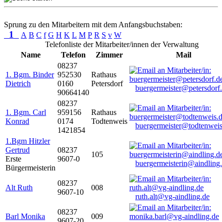
Sprung zu den Mitarbeitern mit dem Anfangsbuchstaben:
1
A
B
C
f
G
H
K
L
M
P
R
S
v
W
Telefonliste der Mitarbeiter/innen der Verwaltung
Name
Telefon
Zimmer
Mail
08237
1. Bgm. Binder
952530
Rathaus
Dietrich
0160
Petersdorf
buergermeister@petersdorf
90664140
08237
1. Bgm. Carl
959156
Rathaus
Konrad
0174
Todtenweis
buergermeister@todtenweis
1421854
1.Bgm Hitzler
Gertrud
08237
105
Erste
9607-0
buergermeisterin@aindling
Bürgermeisterin
08237
Alt Ruth
008
9607-10
ruth.alt@vg-aindling.de
08237
Barl Monika
009
9607-20