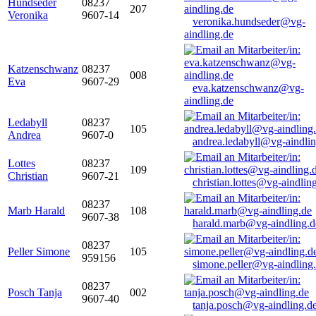
Hundseder
08237
207
Veronika
9607-14
veronika.hundseder@vg-
aindling.de
Katzenschwanz
08237
008
Eva
9607-29
eva.katzenschwanz@vg-
aindling.de
Ledabyll
08237
105
Andrea
9607-0
andrea.ledabyll@vg-aindli
Lottes
08237
109
Christian
9607-21
christian.lottes@vg-aindlin
08237
Marb Harald
108
9607-38
harald.marb@vg-aindling.d
08237
Peller Simone
105
959156
simone.peller@vg-aindling
08237
Posch Tanja
002
9607-40
tanja.posch@vg-aindling.d