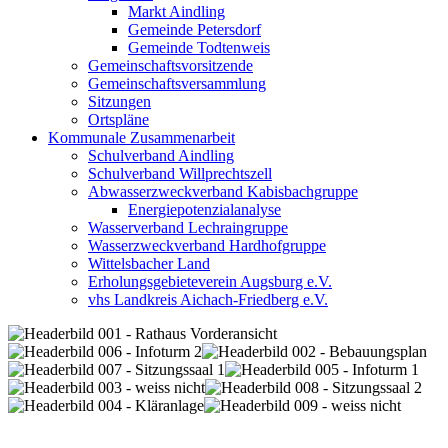
Markt Aindling
Gemeinde Petersdorf
Gemeinde Todtenweis
Gemeinschaftsvorsitzende
Gemeinschaftsversammlung
Sitzungen
Ortspläne
Kommunale Zusammenarbeit
Schulverband Aindling
Schulverband Willprechtszell
Abwasserzweckverband Kabisbachgruppe
Energiepotenzialanalyse
Wasserverband Lechraingruppe
Wasserzweckverband Hardhofgruppe
Wittelsbacher Land
Erholungsgebieteverein Augsburg e.V.
vhs Landkreis Aichach-Friedberg e.V.