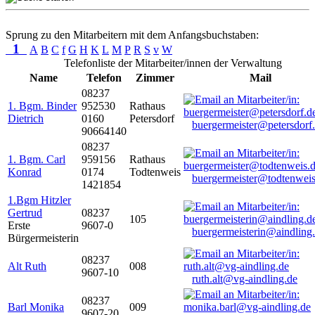
Sprung zu den Mitarbeitern mit dem Anfangsbuchstaben:
1
A
B
C
f
G
H
K
L
M
P
R
S
v
W
Telefonliste der Mitarbeiter/innen der Verwaltung
Name
Telefon
Zimmer
Mail
08237
1. Bgm. Binder
952530
Rathaus
Dietrich
0160
Petersdorf
buergermeister@petersdorf
90664140
08237
1. Bgm. Carl
959156
Rathaus
Konrad
0174
Todtenweis
buergermeister@todtenweis
1421854
1.Bgm Hitzler
Gertrud
08237
105
Erste
9607-0
buergermeisterin@aindling
Bürgermeisterin
08237
Alt Ruth
008
9607-10
ruth.alt@vg-aindling.de
08237
Barl Monika
009
9607-20