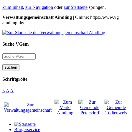
Zum Inhalt
,
zur Navigation
oder
zur Startseite
springen.
Verwaltungsgemeinschaft Aindling
| Online: https://www.vg-
aindling.de/
Suche VGem
suchen
Schriftgröße
A
A
A
Bürgerservice