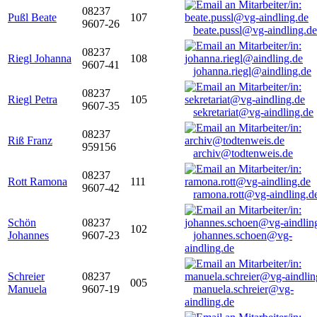
08237
Pußl Beate
107
9607-26
beate.pussl@vg-aindling.de
08237
Riegl Johanna
108
9607-41
johanna.riegl@aindling.de
08237
Riegl Petra
105
9607-35
sekretariat@vg-aindling.de
08237
Riß Franz
959156
archiv@todtenweis.de
08237
Rott Ramona
111
9607-42
ramona.rott@vg-aindling.d
Schön
08237
102
Johannes
9607-23
johannes.schoen@vg-
aindling.de
Schreier
08237
005
Manuela
9607-19
manuela.schreier@vg-
aindling.de