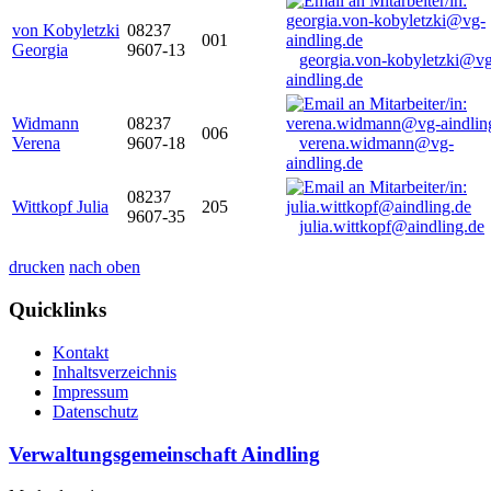
von Kobyletzki
08237
001
Georgia
9607-13
georgia.von-kobyletzki@vg
aindling.de
Widmann
08237
006
Verena
9607-18
verena.widmann@vg-
aindling.de
08237
Wittkopf Julia
205
9607-35
julia.wittkopf@aindling.de
drucken
nach oben
Quicklinks
Kontakt
Inhaltsverzeichnis
Impressum
Datenschutz
Verwaltungsgemeinschaft Aindling