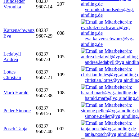
Hundseder
08237
207
Veronika
9607-14
veronika.hundseder@vg-
aindling.de
Katzenschwanz
08237
008
Eva
9607-29
eva.katzenschwanz@vg-
aindling.de
Ledabyll
08237
105
Andrea
9607-0
andrea.ledabyll@vg-aindli
Lottes
08237
109
Christian
9607-21
christian.lottes@vg-aindlin
08237
Marb Harald
108
9607-38
harald.marb@vg-aindling.d
08237
Peller Simone
105
959156
simone.peller@vg-aindling
08237
Posch Tanja
002
9607-40
tanja.posch@vg-aindling.d