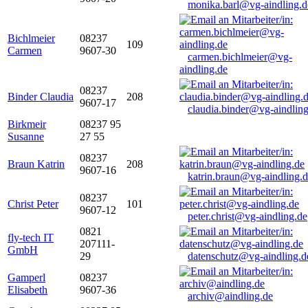
monika.barl@vg-aindling.d
Bichlmeier
08237
109
Carmen
9607-30
carmen.bichlmeier@vg-
aindling.de
08237
Binder Claudia
208
9607-17
claudia.binder@vg-aindling
Birkmeir
08237 95
Susanne
27 55
08237
Braun Katrin
208
9607-16
katrin.braun@vg-aindling.
08237
Christ Peter
101
9607-12
peter.christ@vg-aindling.de
0821
fly-tech IT
207111-
GmbH
29
datenschutz@vg-aindling.d
Gamperl
08237
Elisabeth
9607-36
archiv@aindling.de