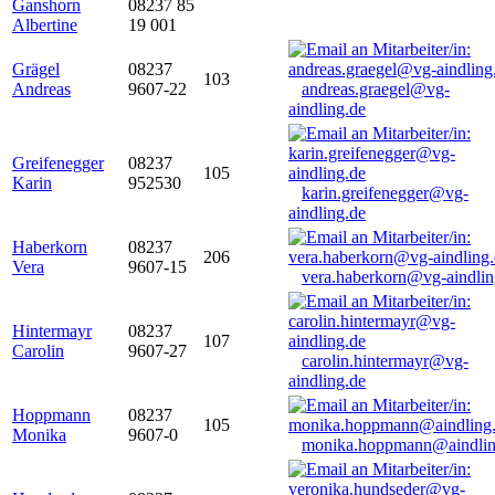
Ganshorn
08237 85
Albertine
19 001
Grägel
08237
103
Andreas
9607-22
andreas.graegel@vg-
aindling.de
Greifenegger
08237
105
Karin
952530
karin.greifenegger@vg-
aindling.de
Haberkorn
08237
206
Vera
9607-15
vera.haberkorn@vg-aindlin
Hintermayr
08237
107
Carolin
9607-27
carolin.hintermayr@vg-
aindling.de
Hoppmann
08237
105
Monika
9607-0
monika.hoppmann@aindlin