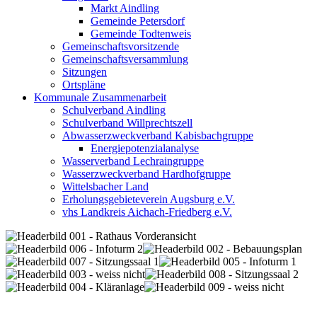
Markt Aindling
Gemeinde Petersdorf
Gemeinde Todtenweis
Gemeinschaftsvorsitzende
Gemeinschaftsversammlung
Sitzungen
Ortspläne
Kommunale Zusammenarbeit
Schulverband Aindling
Schulverband Willprechtszell
Abwasserzweckverband Kabisbachgruppe
Energiepotenzialanalyse
Wasserverband Lechraingruppe
Wasserzweckverband Hardhofgruppe
Wittelsbacher Land
Erholungsgebieteverein Augsburg e.V.
vhs Landkreis Aichach-Friedberg e.V.