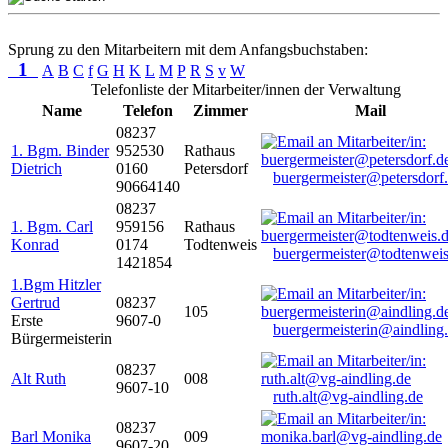
Sprung zu den Mitarbeitern mit dem Anfangsbuchstaben:
1
A
B
C
f
G
H
K
L
M
P
R
S
v
W
Telefonliste der Mitarbeiter/innen der Verwaltung
Name
Telefon
Zimmer
Mail
08237
1. Bgm. Binder
952530
Rathaus
Dietrich
0160
Petersdorf
buergermeister@petersdorf
90664140
08237
1. Bgm. Carl
959156
Rathaus
Konrad
0174
Todtenweis
buergermeister@todtenweis
1421854
1.Bgm Hitzler
Gertrud
08237
105
Erste
9607-0
buergermeisterin@aindling
Bürgermeisterin
08237
Alt Ruth
008
9607-10
ruth.alt@vg-aindling.de
08237
Barl Monika
009
9607-20