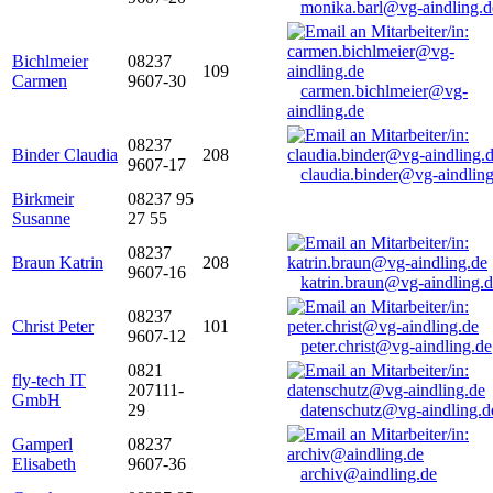
monika.barl@vg-aindling.d
Bichlmeier
08237
109
Carmen
9607-30
carmen.bichlmeier@vg-
aindling.de
08237
Binder Claudia
208
9607-17
claudia.binder@vg-aindling
Birkmeir
08237 95
Susanne
27 55
08237
Braun Katrin
208
9607-16
katrin.braun@vg-aindling.
08237
Christ Peter
101
9607-12
peter.christ@vg-aindling.de
0821
fly-tech IT
207111-
GmbH
29
datenschutz@vg-aindling.d
Gamperl
08237
Elisabeth
9607-36
archiv@aindling.de