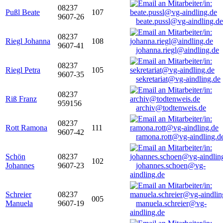
08237
Pußl Beate
107
9607-26
beate.pussl@vg-aindling.de
08237
Riegl Johanna
108
9607-41
johanna.riegl@aindling.de
08237
Riegl Petra
105
9607-35
sekretariat@vg-aindling.de
08237
Riß Franz
959156
archiv@todtenweis.de
08237
Rott Ramona
111
9607-42
ramona.rott@vg-aindling.d
Schön
08237
102
Johannes
9607-23
johannes.schoen@vg-
aindling.de
Schreier
08237
005
Manuela
9607-19
manuela.schreier@vg-
aindling.de