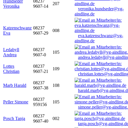
Hundseder
08237
207
Veronika
9607-14
veronika.hundseder@vg-
aindling.de
Katzenschwanz
08237
008
Eva
9607-29
eva.katzenschwanz@vg-
aindling.de
Ledabyll
08237
105
Andrea
9607-0
andrea.ledabyll@vg-aindli
Lottes
08237
109
Christian
9607-21
christian.lottes@vg-aindlin
08237
Marb Harald
108
9607-38
harald.marb@vg-aindling.d
08237
Peller Simone
105
959156
simone.peller@vg-aindling
08237
Posch Tanja
002
9607-40
tanja.posch@vg-aindling.d