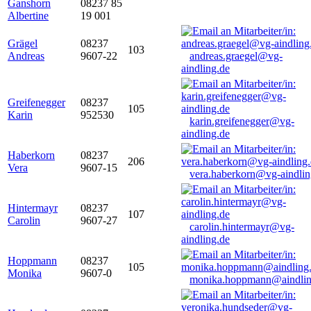
Ganshorn
08237 85
Albertine
19 001
Grägel
08237
103
Andreas
9607-22
andreas.graegel@vg-
aindling.de
Greifenegger
08237
105
Karin
952530
karin.greifenegger@vg-
aindling.de
Haberkorn
08237
206
Vera
9607-15
vera.haberkorn@vg-aindlin
Hintermayr
08237
107
Carolin
9607-27
carolin.hintermayr@vg-
aindling.de
Hoppmann
08237
105
Monika
9607-0
monika.hoppmann@aindlin