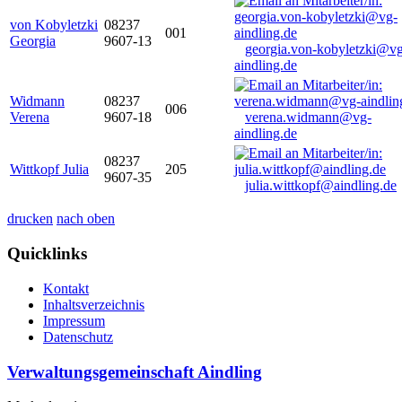
von Kobyletzki
08237
001
Georgia
9607-13
georgia.von-kobyletzki@vg
aindling.de
Widmann
08237
006
Verena
9607-18
verena.widmann@vg-
aindling.de
08237
Wittkopf Julia
205
9607-35
julia.wittkopf@aindling.de
drucken
nach oben
Quicklinks
Kontakt
Inhaltsverzeichnis
Impressum
Datenschutz
Verwaltungsgemeinschaft Aindling