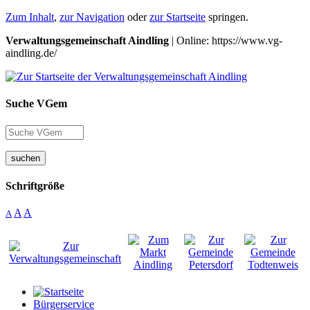
Zum Inhalt
,
zur Navigation
oder
zur Startseite
springen.
Verwaltungsgemeinschaft Aindling
| Online: https://www.vg-
aindling.de/
Suche VGem
suchen
Schriftgröße
A
A
A
Bürgerservice