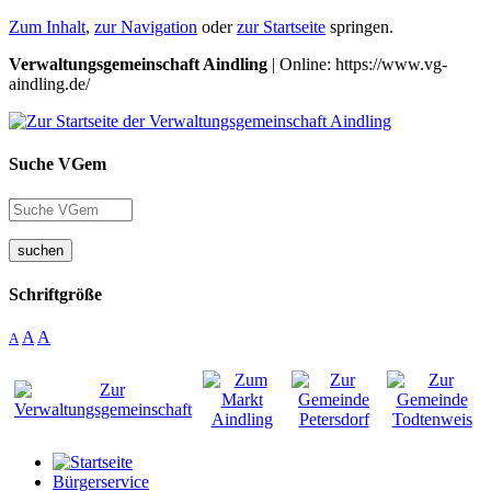
Zum Inhalt
,
zur Navigation
oder
zur Startseite
springen.
Verwaltungsgemeinschaft Aindling
| Online: https://www.vg-
aindling.de/
Suche VGem
suchen
Schriftgröße
A
A
A
Bürgerservice