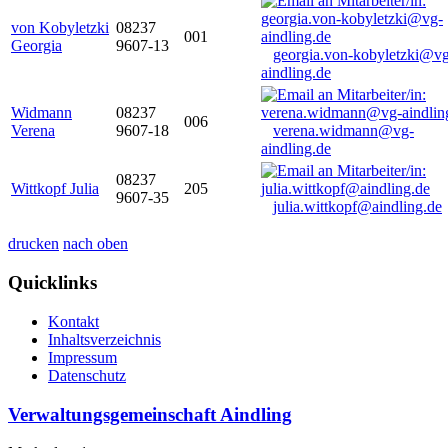
von Kobyletzki
08237
001
Georgia
9607-13
georgia.von-kobyletzki@vg
aindling.de
Widmann
08237
006
Verena
9607-18
verena.widmann@vg-
aindling.de
08237
Wittkopf Julia
205
9607-35
julia.wittkopf@aindling.de
drucken
nach oben
Quicklinks
Kontakt
Inhaltsverzeichnis
Impressum
Datenschutz
Verwaltungsgemeinschaft Aindling