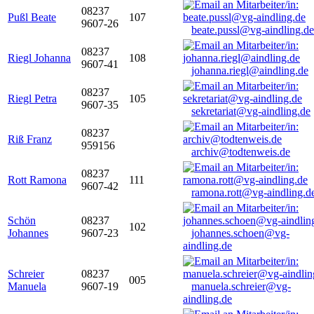
08237
Pußl Beate
107
9607-26
beate.pussl@vg-aindling.de
08237
Riegl Johanna
108
9607-41
johanna.riegl@aindling.de
08237
Riegl Petra
105
9607-35
sekretariat@vg-aindling.de
08237
Riß Franz
959156
archiv@todtenweis.de
08237
Rott Ramona
111
9607-42
ramona.rott@vg-aindling.d
Schön
08237
102
Johannes
9607-23
johannes.schoen@vg-
aindling.de
Schreier
08237
005
Manuela
9607-19
manuela.schreier@vg-
aindling.de