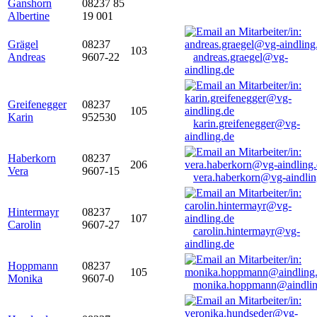
Ganshorn
08237 85
Albertine
19 001
Grägel
08237
103
Andreas
9607-22
andreas.graegel@vg-
aindling.de
Greifenegger
08237
105
Karin
952530
karin.greifenegger@vg-
aindling.de
Haberkorn
08237
206
Vera
9607-15
vera.haberkorn@vg-aindlin
Hintermayr
08237
107
Carolin
9607-27
carolin.hintermayr@vg-
aindling.de
Hoppmann
08237
105
Monika
9607-0
monika.hoppmann@aindlin