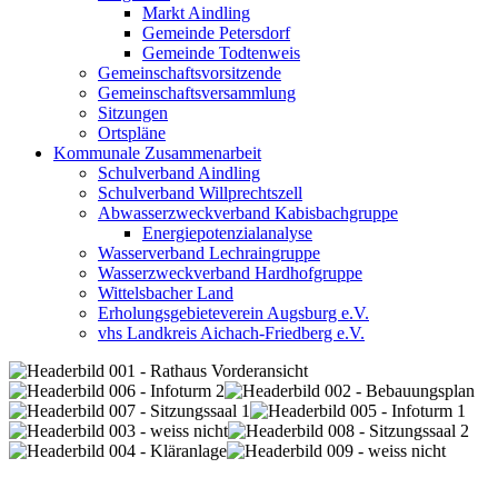
Markt Aindling
Gemeinde Petersdorf
Gemeinde Todtenweis
Gemeinschaftsvorsitzende
Gemeinschaftsversammlung
Sitzungen
Ortspläne
Kommunale Zusammenarbeit
Schulverband Aindling
Schulverband Willprechtszell
Abwasserzweckverband Kabisbachgruppe
Energiepotenzialanalyse
Wasserverband Lechraingruppe
Wasserzweckverband Hardhofgruppe
Wittelsbacher Land
Erholungsgebieteverein Augsburg e.V.
vhs Landkreis Aichach-Friedberg e.V.