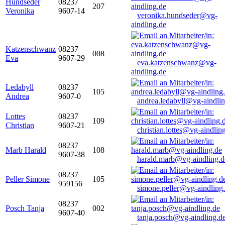
Hundseder
08237
207
Veronika
9607-14
veronika.hundseder@vg-
aindling.de
Katzenschwanz
08237
008
Eva
9607-29
eva.katzenschwanz@vg-
aindling.de
Ledabyll
08237
105
Andrea
9607-0
andrea.ledabyll@vg-aindli
Lottes
08237
109
Christian
9607-21
christian.lottes@vg-aindlin
08237
Marb Harald
108
9607-38
harald.marb@vg-aindling.d
08237
Peller Simone
105
959156
simone.peller@vg-aindling
08237
Posch Tanja
002
9607-40
tanja.posch@vg-aindling.d