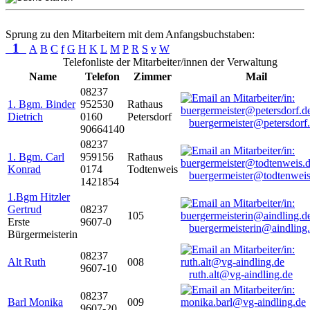
Sprung zu den Mitarbeitern mit dem Anfangsbuchstaben:
1
A
B
C
f
G
H
K
L
M
P
R
S
v
W
Telefonliste der Mitarbeiter/innen der Verwaltung
Name
Telefon
Zimmer
Mail
08237
1. Bgm. Binder
952530
Rathaus
Dietrich
0160
Petersdorf
buergermeister@petersdorf
90664140
08237
1. Bgm. Carl
959156
Rathaus
Konrad
0174
Todtenweis
buergermeister@todtenweis
1421854
1.Bgm Hitzler
Gertrud
08237
105
Erste
9607-0
buergermeisterin@aindling
Bürgermeisterin
08237
Alt Ruth
008
9607-10
ruth.alt@vg-aindling.de
08237
Barl Monika
009
9607-20