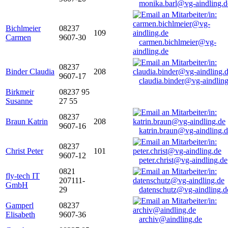
monika.barl@vg-aindling.d
Bichlmeier
08237
109
Carmen
9607-30
carmen.bichlmeier@vg-
aindling.de
08237
Binder Claudia
208
9607-17
claudia.binder@vg-aindling
Birkmeir
08237 95
Susanne
27 55
08237
Braun Katrin
208
9607-16
katrin.braun@vg-aindling.
08237
Christ Peter
101
9607-12
peter.christ@vg-aindling.de
0821
fly-tech IT
207111-
GmbH
29
datenschutz@vg-aindling.d
Gamperl
08237
Elisabeth
9607-36
archiv@aindling.de