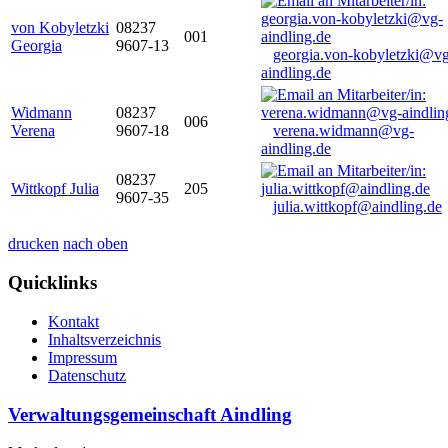
von Kobyletzki
08237
001
Georgia
9607-13
georgia.von-kobyletzki@vg
aindling.de
Widmann
08237
006
Verena
9607-18
verena.widmann@vg-
aindling.de
08237
Wittkopf Julia
205
9607-35
julia.wittkopf@aindling.de
drucken
nach oben
Quicklinks
Kontakt
Inhaltsverzeichnis
Impressum
Datenschutz
Verwaltungsgemeinschaft Aindling