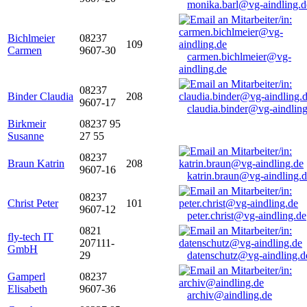
monika.barl@vg-aindling.d
Bichlmeier
08237
109
Carmen
9607-30
carmen.bichlmeier@vg-
aindling.de
08237
Binder Claudia
208
9607-17
claudia.binder@vg-aindling
Birkmeir
08237 95
Susanne
27 55
08237
Braun Katrin
208
9607-16
katrin.braun@vg-aindling.
08237
Christ Peter
101
9607-12
peter.christ@vg-aindling.de
0821
fly-tech IT
207111-
GmbH
29
datenschutz@vg-aindling.d
Gamperl
08237
Elisabeth
9607-36
archiv@aindling.de