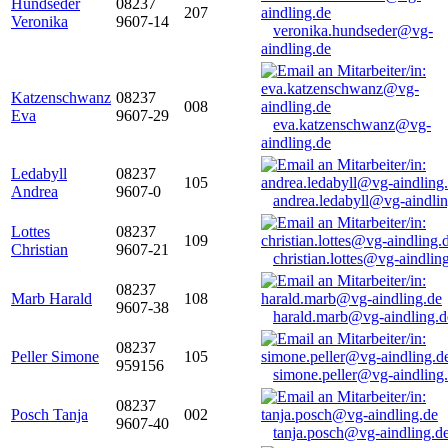
Hundseder
08237
207
Veronika
9607-14
veronika.hundseder@vg-
aindling.de
Katzenschwanz
08237
008
Eva
9607-29
eva.katzenschwanz@vg-
aindling.de
Ledabyll
08237
105
Andrea
9607-0
andrea.ledabyll@vg-aindli
Lottes
08237
109
Christian
9607-21
christian.lottes@vg-aindlin
08237
Marb Harald
108
9607-38
harald.marb@vg-aindling.d
08237
Peller Simone
105
959156
simone.peller@vg-aindling
08237
Posch Tanja
002
9607-40
tanja.posch@vg-aindling.d