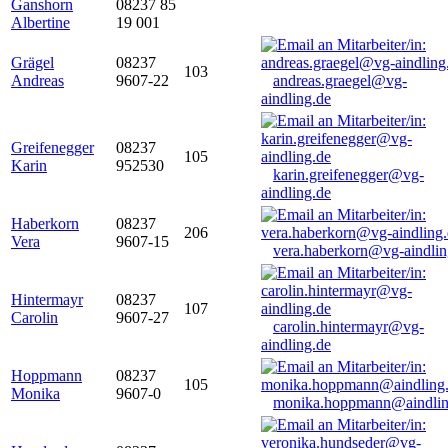
Ganshorn
08237 85
Albertine
19 001
Grägel
08237
103
Andreas
9607-22
andreas.graegel@vg-
aindling.de
Greifenegger
08237
105
Karin
952530
karin.greifenegger@vg-
aindling.de
Haberkorn
08237
206
Vera
9607-15
vera.haberkorn@vg-aindlin
Hintermayr
08237
107
Carolin
9607-27
carolin.hintermayr@vg-
aindling.de
Hoppmann
08237
105
Monika
9607-0
monika.hoppmann@aindlin