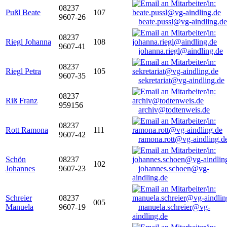
08237
Pußl Beate
107
9607-26
beate.pussl@vg-aindling.de
08237
Riegl Johanna
108
9607-41
johanna.riegl@aindling.de
08237
Riegl Petra
105
9607-35
sekretariat@vg-aindling.de
08237
Riß Franz
959156
archiv@todtenweis.de
08237
Rott Ramona
111
9607-42
ramona.rott@vg-aindling.d
Schön
08237
102
Johannes
9607-23
johannes.schoen@vg-
aindling.de
Schreier
08237
005
Manuela
9607-19
manuela.schreier@vg-
aindling.de