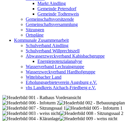
Markt Aindling
Gemeinde Petersdorf
Gemeinde Todtenweis
Gemeinschaftsvorsitzende
Gemeinschaftsversammlung
Sitzungen
Ortspläne
Kommunale Zusammenarbeit
Schulverband Aindling
Schulverband Willprechtszell
Abwasserzweckverband Kabisbachgruppe
Energiepotenzialanalyse
Wasserverband Lechraingruppe
Wasserzweckverband Hardhofgruppe
Wittelsbacher Land
Erholungsgebieteverein Augsburg e.V.
vhs Landkreis Aichach-Friedberg e.V.