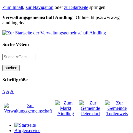
Zum Inhalt
,
zur Navigation
oder
zur Startseite
springen.
Verwaltungsgemeinschaft Aindling
| Online: https://www.vg-
aindling.de/
Suche VGem
suchen
Schriftgröße
A
A
A
Bürgerservice