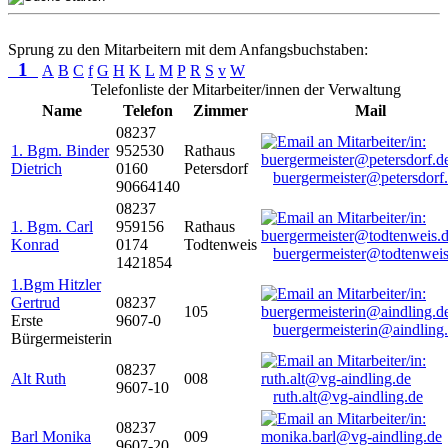
Sprung zu den Mitarbeitern mit dem Anfangsbuchstaben:
1
A
B
C
f
G
H
K
L
M
P
R
S
v
W
Telefonliste der Mitarbeiter/innen der Verwaltung
Name
Telefon
Zimmer
Mail
08237
1. Bgm. Binder
952530
Rathaus
Dietrich
0160
Petersdorf
buergermeister@petersdorf
90664140
08237
1. Bgm. Carl
959156
Rathaus
Konrad
0174
Todtenweis
buergermeister@todtenweis
1421854
1.Bgm Hitzler
Gertrud
08237
105
Erste
9607-0
buergermeisterin@aindling
Bürgermeisterin
08237
Alt Ruth
008
9607-10
ruth.alt@vg-aindling.de
08237
Barl Monika
009
9607-20