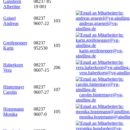
Ganshorn
08237 85
Albertine
19 001
Grägel
08237
103
Andreas
9607-22
andreas.graegel@vg-
aindling.de
Greifenegger
08237
105
Karin
952530
karin.greifenegger@vg-
aindling.de
Haberkorn
08237
206
Vera
9607-15
vera.haberkorn@vg-aindlin
Hintermayr
08237
107
Carolin
9607-27
carolin.hintermayr@vg-
aindling.de
Hoppmann
08237
105
Monika
9607-0
monika.hoppmann@aindlin