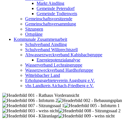
Markt Aindling
Gemeinde Petersdorf
Gemeinde Todtenweis
Gemeinschaftsvorsitzende
Gemeinschaftsversammlung
Sitzungen
Ortspläne
Kommunale Zusammenarbeit
Schulverband Aindling
Schulverband Willprechtszell
Abwasserzweckverband Kabisbachgruppe
Energiepotenzialanalyse
Wasserverband Lechraingruppe
Wasserzweckverband Hardhofgruppe
Wittelsbacher Land
Erholungsgebieteverein Augsburg e.V.
vhs Landkreis Aichach-Friedberg e.V.