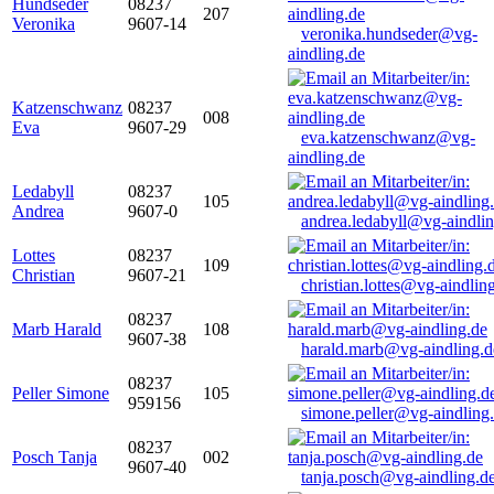
Hundseder
08237
207
Veronika
9607-14
veronika.hundseder@vg-
aindling.de
Katzenschwanz
08237
008
Eva
9607-29
eva.katzenschwanz@vg-
aindling.de
Ledabyll
08237
105
Andrea
9607-0
andrea.ledabyll@vg-aindli
Lottes
08237
109
Christian
9607-21
christian.lottes@vg-aindlin
08237
Marb Harald
108
9607-38
harald.marb@vg-aindling.d
08237
Peller Simone
105
959156
simone.peller@vg-aindling
08237
Posch Tanja
002
9607-40
tanja.posch@vg-aindling.d