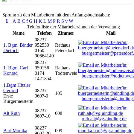
Sprung zu den Mitarbeitern mit dem Anfangsbuchstaben:
1
A
B
C
f
G
H
K
L
M
P
R
S
v
W
Telefonliste der Mitarbeiter/innen der Verwaltung
Name
Telefon
Zimmer
Mail
08237
1. Bgm. Binder
952530
Rathaus
Dietrich
0160
Petersdorf
buergermeister@petersdorf
90664140
08237
1. Bgm. Carl
959156
Rathaus
Konrad
0174
Todtenweis
buergermeister@todtenweis
1421854
1.Bgm Hitzler
Gertrud
08237
105
Erste
9607-0
buergermeisterin@aindling
Bürgermeisterin
08237
Alt Ruth
008
9607-10
ruth.alt@vg-aindling.de
08237
Barl Monika
009
9607-20