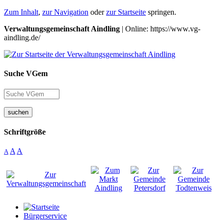
Zum Inhalt
,
zur Navigation
oder
zur Startseite
springen.
Verwaltungsgemeinschaft Aindling
| Online: https://www.vg-
aindling.de/
Suche VGem
suchen
Schriftgröße
A
A
A
Bürgerservice