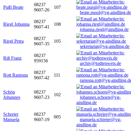
08237
Pußl Beate
107
9607-26
beate.pussl@vg-aindling.de
08237
Riegl Johanna
108
9607-41
johanna.riegl@aindling.de
08237
Riegl Petra
105
9607-35
sekretariat@vg-aindling.de
08237
Riß Franz
959156
archiv@todtenweis.de
08237
Rott Ramona
111
9607-42
ramona.rott@vg-aindling.d
Schön
08237
102
Johannes
9607-23
johannes.schoen@vg-
aindling.de
Schreier
08237
005
Manuela
9607-19
manuela.schreier@vg-
aindling.de