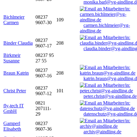
monika.barl@vg-aindling.d
Bichlmeier
08237
109
Carmen
9607-30
carmen.bichlmeier@vg-
aindling.de
08237
Binder Claudia
208
9607-17
claudia.binder@vg-aindling
Birkmeir
08237 95
Susanne
27 55
08237
Braun Katrin
208
9607-16
katrin.braun@vg-aindling.
08237
Christ Peter
101
9607-12
peter.christ@vg-aindling.de
0821
fly-tech IT
207111-
GmbH
29
datenschutz@vg-aindling.d
Gamperl
08237
Elisabeth
9607-36
archiv@aindling.de