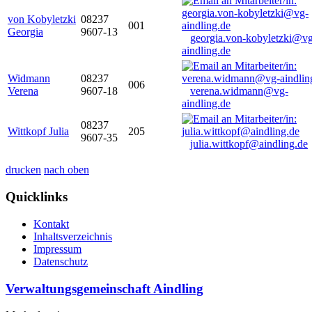
von Kobyletzki
08237
001
Georgia
9607-13
georgia.von-kobyletzki@vg
aindling.de
Widmann
08237
006
Verena
9607-18
verena.widmann@vg-
aindling.de
08237
Wittkopf Julia
205
9607-35
julia.wittkopf@aindling.de
drucken
nach oben
Quicklinks
Kontakt
Inhaltsverzeichnis
Impressum
Datenschutz
Verwaltungsgemeinschaft Aindling