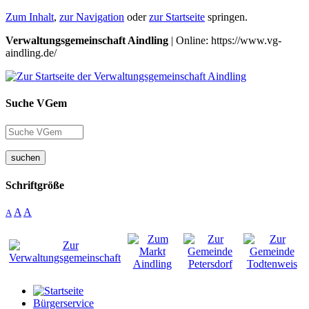
Zum Inhalt
,
zur Navigation
oder
zur Startseite
springen.
Verwaltungsgemeinschaft Aindling
| Online: https://www.vg-
aindling.de/
Suche VGem
suchen
Schriftgröße
A
A
A
Bürgerservice