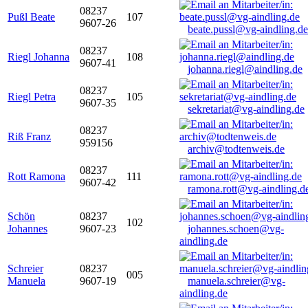
08237
Pußl Beate
107
9607-26
beate.pussl@vg-aindling.de
08237
Riegl Johanna
108
9607-41
johanna.riegl@aindling.de
08237
Riegl Petra
105
9607-35
sekretariat@vg-aindling.de
08237
Riß Franz
959156
archiv@todtenweis.de
08237
Rott Ramona
111
9607-42
ramona.rott@vg-aindling.d
Schön
08237
102
Johannes
9607-23
johannes.schoen@vg-
aindling.de
Schreier
08237
005
Manuela
9607-19
manuela.schreier@vg-
aindling.de