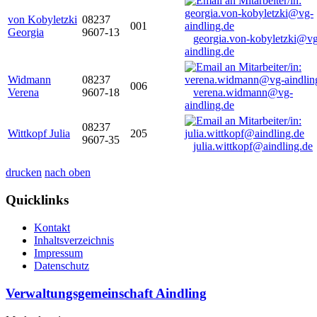
von Kobyletzki
08237
001
Georgia
9607-13
georgia.von-kobyletzki@vg
aindling.de
Widmann
08237
006
Verena
9607-18
verena.widmann@vg-
aindling.de
08237
Wittkopf Julia
205
9607-35
julia.wittkopf@aindling.de
drucken
nach oben
Quicklinks
Kontakt
Inhaltsverzeichnis
Impressum
Datenschutz
Verwaltungsgemeinschaft Aindling