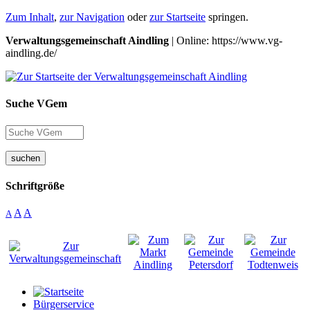
Zum Inhalt
,
zur Navigation
oder
zur Startseite
springen.
Verwaltungsgemeinschaft Aindling
| Online: https://www.vg-
aindling.de/
Suche VGem
suchen
Schriftgröße
A
A
A
Bürgerservice