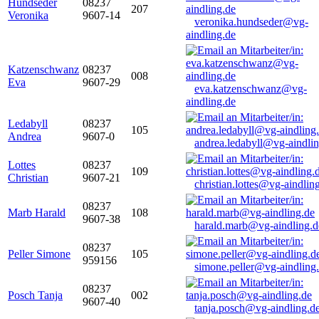
Hundseder
08237
207
Veronika
9607-14
veronika.hundseder@vg-
aindling.de
Katzenschwanz
08237
008
Eva
9607-29
eva.katzenschwanz@vg-
aindling.de
Ledabyll
08237
105
Andrea
9607-0
andrea.ledabyll@vg-aindli
Lottes
08237
109
Christian
9607-21
christian.lottes@vg-aindlin
08237
Marb Harald
108
9607-38
harald.marb@vg-aindling.d
08237
Peller Simone
105
959156
simone.peller@vg-aindling
08237
Posch Tanja
002
9607-40
tanja.posch@vg-aindling.d