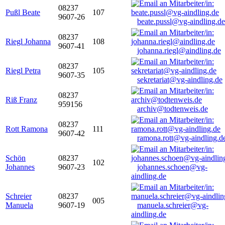
08237
Pußl Beate
107
9607-26
beate.pussl@vg-aindling.de
08237
Riegl Johanna
108
9607-41
johanna.riegl@aindling.de
08237
Riegl Petra
105
9607-35
sekretariat@vg-aindling.de
08237
Riß Franz
959156
archiv@todtenweis.de
08237
Rott Ramona
111
9607-42
ramona.rott@vg-aindling.d
Schön
08237
102
Johannes
9607-23
johannes.schoen@vg-
aindling.de
Schreier
08237
005
Manuela
9607-19
manuela.schreier@vg-
aindling.de