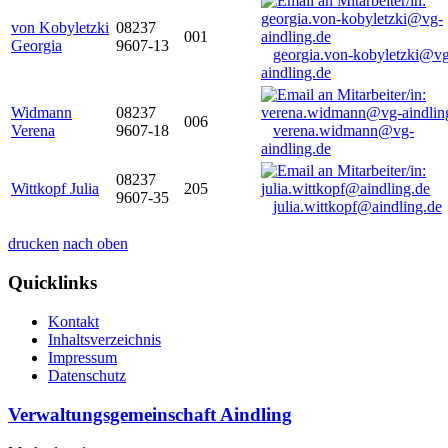
von Kobyletzki
08237
001
Georgia
9607-13
georgia.von-kobyletzki@vg
aindling.de
Widmann
08237
006
Verena
9607-18
verena.widmann@vg-
aindling.de
08237
Wittkopf Julia
205
9607-35
julia.wittkopf@aindling.de
drucken
nach oben
Quicklinks
Kontakt
Inhaltsverzeichnis
Impressum
Datenschutz
Verwaltungsgemeinschaft Aindling