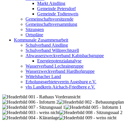
Markt Aindling
Gemeinde Petersdorf
Gemeinde Todtenweis
Gemeinschaftsvorsitzende
Gemeinschaftsversammlung
Sitzungen
Ortspläne
Kommunale Zusammenarbeit
Schulverband Aindling
Schulverband Willprechtszell
Abwasserzweckverband Kabisbachgruppe
Energiepotenzialanalyse
Wasserverband Lechraingruppe
Wasserzweckverband Hardhofgruppe
Wittelsbacher Land
Erholungsgebieteverein Augsburg e.V.
vhs Landkreis Aichach-Friedberg e.V.