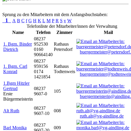
Sprung zu den Mitarbeitern mit dem Anfangsbuchstaben:
1
A
B
C
f
G
H
K
L
M
P
R
S
v
W
Telefonliste der Mitarbeiter/innen der Verwaltung
Name
Telefon
Zimmer
Mail
08237
1. Bgm. Binder
952530
Rathaus
Dietrich
0160
Petersdorf
buergermeister@petersdorf
90664140
08237
1. Bgm. Carl
959156
Rathaus
Konrad
0174
Todtenweis
buergermeister@todtenweis
1421854
1.Bgm Hitzler
Gertrud
08237
105
Erste
9607-0
buergermeisterin@aindling
Bürgermeisterin
08237
Alt Ruth
008
9607-10
ruth.alt@vg-aindling.de
08237
Barl Monika
009
9607-20