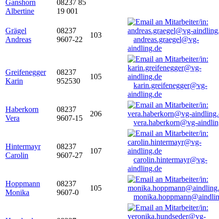
Ganshorn
08237 85
Albertine
19 001
Grägel
08237
103
Andreas
9607-22
andreas.graegel@vg-
aindling.de
Greifenegger
08237
105
Karin
952530
karin.greifenegger@vg-
aindling.de
Haberkorn
08237
206
Vera
9607-15
vera.haberkorn@vg-aindlin
Hintermayr
08237
107
Carolin
9607-27
carolin.hintermayr@vg-
aindling.de
Hoppmann
08237
105
Monika
9607-0
monika.hoppmann@aindlin