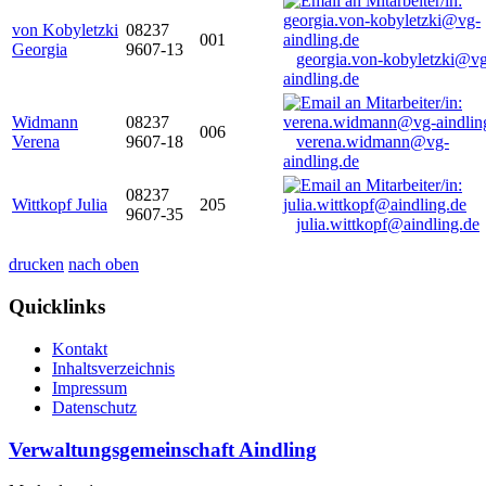
von Kobyletzki
08237
001
Georgia
9607-13
georgia.von-kobyletzki@vg
aindling.de
Widmann
08237
006
Verena
9607-18
verena.widmann@vg-
aindling.de
08237
Wittkopf Julia
205
9607-35
julia.wittkopf@aindling.de
drucken
nach oben
Quicklinks
Kontakt
Inhaltsverzeichnis
Impressum
Datenschutz
Verwaltungsgemeinschaft Aindling