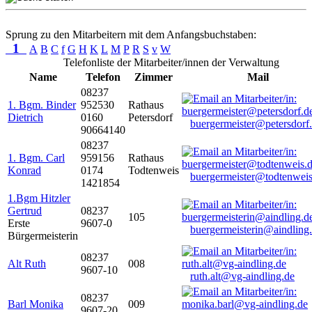
Sprung zu den Mitarbeitern mit dem Anfangsbuchstaben:
1
A
B
C
f
G
H
K
L
M
P
R
S
v
W
Telefonliste der Mitarbeiter/innen der Verwaltung
Name
Telefon
Zimmer
Mail
08237
1. Bgm. Binder
952530
Rathaus
Dietrich
0160
Petersdorf
buergermeister@petersdorf
90664140
08237
1. Bgm. Carl
959156
Rathaus
Konrad
0174
Todtenweis
buergermeister@todtenweis
1421854
1.Bgm Hitzler
Gertrud
08237
105
Erste
9607-0
buergermeisterin@aindling
Bürgermeisterin
08237
Alt Ruth
008
9607-10
ruth.alt@vg-aindling.de
08237
Barl Monika
009
9607-20