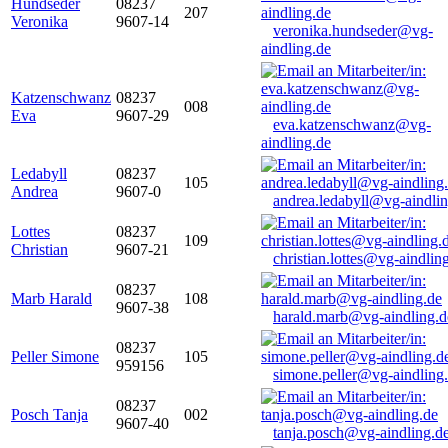
Hundseder
08237
207
Veronika
9607-14
veronika.hundseder@vg-
aindling.de
Katzenschwanz
08237
008
Eva
9607-29
eva.katzenschwanz@vg-
aindling.de
Ledabyll
08237
105
Andrea
9607-0
andrea.ledabyll@vg-aindli
Lottes
08237
109
Christian
9607-21
christian.lottes@vg-aindlin
08237
Marb Harald
108
9607-38
harald.marb@vg-aindling.d
08237
Peller Simone
105
959156
simone.peller@vg-aindling
08237
Posch Tanja
002
9607-40
tanja.posch@vg-aindling.d