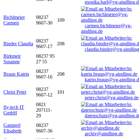
monika.barl@vg-aindling.d
Bichlmeier
08237
109
Carmen
9607-30
carmen.bichlmeier@vg-
aindling.de
08237
Binder Claudia
208
9607-17
claudia.binder@vg-aindling
Birkmeir
08237 95
Susanne
27 55
08237
Braun Katrin
208
9607-16
katrin.braun@vg-aindling.
08237
Christ Peter
101
9607-12
peter.christ@vg-aindling.de
0821
fly-tech IT
207111-
GmbH
29
datenschutz@vg-aindling.d
Gamperl
08237
Elisabeth
9607-36
archiv@aindling.de