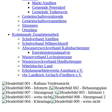
Markt Aindling
Gemeinde Petersdorf
Gemeinde Todtenweis
Gemeinschaftsvorsitzende
Gemeinschaftsversammlung
Sitzungen
Ortspläne
Kommunale Zusammenarbeit
Schulverband Aindling
Schulverband Willprechtszell
Abwasserzweckverband Kabisbachgruppe
Energiepotenzialanalyse
Wasserverband Lechraingruppe
Wasserzweckverband Hardhofgruppe
Wittelsbacher Land
Erholungsgebieteverein Augsburg e.V.
vhs Landkreis Aichach-Friedberg e.V.