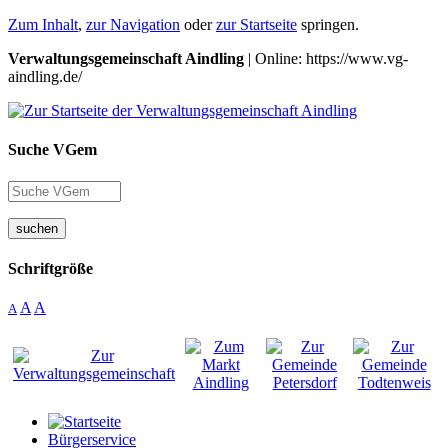
Zum Inhalt
,
zur Navigation
oder
zur Startseite
springen.
Verwaltungsgemeinschaft Aindling
| Online: https://www.vg-
aindling.de/
Suche VGem
suchen
Schriftgröße
A
A
A
Bürgerservice