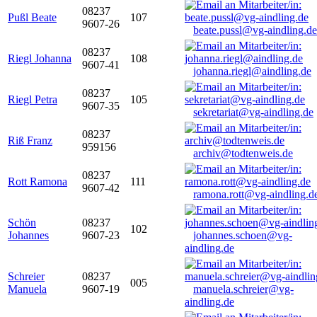
08237
Pußl Beate
107
9607-26
beate.pussl@vg-aindling.de
08237
Riegl Johanna
108
9607-41
johanna.riegl@aindling.de
08237
Riegl Petra
105
9607-35
sekretariat@vg-aindling.de
08237
Riß Franz
959156
archiv@todtenweis.de
08237
Rott Ramona
111
9607-42
ramona.rott@vg-aindling.d
Schön
08237
102
Johannes
9607-23
johannes.schoen@vg-
aindling.de
Schreier
08237
005
Manuela
9607-19
manuela.schreier@vg-
aindling.de