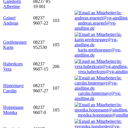
Ganshorn
08237 85
Albertine
19 001
Grägel
08237
103
Andreas
9607-22
andreas.graegel@vg-
aindling.de
Greifenegger
08237
105
Karin
952530
karin.greifenegger@vg-
aindling.de
Haberkorn
08237
206
Vera
9607-15
vera.haberkorn@vg-aindlin
Hintermayr
08237
107
Carolin
9607-27
carolin.hintermayr@vg-
aindling.de
Hoppmann
08237
105
Monika
9607-0
monika.hoppmann@aindlin