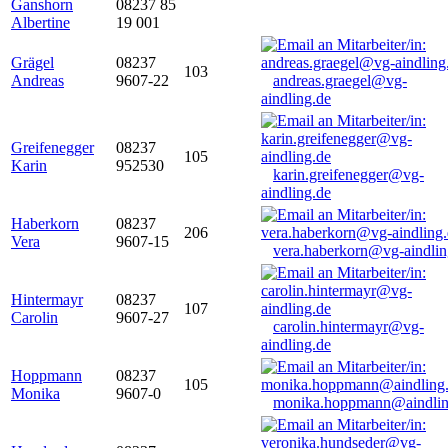
Ganshorn
08237 85
Albertine
19 001
Grägel
08237
103
Andreas
9607-22
andreas.graegel@vg-
aindling.de
Greifenegger
08237
105
Karin
952530
karin.greifenegger@vg-
aindling.de
Haberkorn
08237
206
Vera
9607-15
vera.haberkorn@vg-aindlin
Hintermayr
08237
107
Carolin
9607-27
carolin.hintermayr@vg-
aindling.de
Hoppmann
08237
105
Monika
9607-0
monika.hoppmann@aindlin