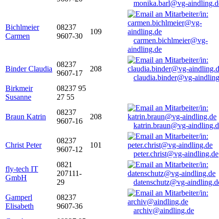
monika.barl@vg-aindling.d
Bichlmeier
08237
109
Carmen
9607-30
carmen.bichlmeier@vg-
aindling.de
08237
Binder Claudia
208
9607-17
claudia.binder@vg-aindling
Birkmeir
08237 95
Susanne
27 55
08237
Braun Katrin
208
9607-16
katrin.braun@vg-aindling.
08237
Christ Peter
101
9607-12
peter.christ@vg-aindling.de
0821
fly-tech IT
207111-
GmbH
29
datenschutz@vg-aindling.d
Gamperl
08237
Elisabeth
9607-36
archiv@aindling.de