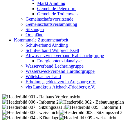
Markt Aindling
Gemeinde Petersdorf
Gemeinde Todtenweis
Gemeinschaftsvorsitzende
Gemeinschaftsversammlung
Sitzungen
Ortspläne
Kommunale Zusammenarbeit
Schulverband Aindling
Schulverband Willprechtszell
Abwasserzweckverband Kabisbachgruppe
Energiepotenzialanalyse
Wasserverband Lechraingruppe
Wasserzweckverband Hardhofgruppe
Wittelsbacher Land
Erholungsgebieteverein Augsburg e.V.
vhs Landkreis Aichach-Friedberg e.V.