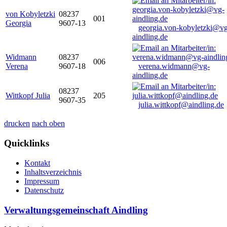
von Kobyletzki
08237
001
Georgia
9607-13
georgia.von-kobyletzki@vg
aindling.de
Widmann
08237
006
Verena
9607-18
verena.widmann@vg-
aindling.de
08237
Wittkopf Julia
205
9607-35
julia.wittkopf@aindling.de
drucken
nach oben
Quicklinks
Kontakt
Inhaltsverzeichnis
Impressum
Datenschutz
Verwaltungsgemeinschaft Aindling