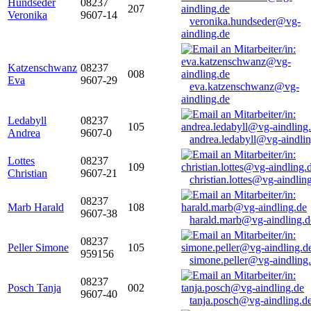
Hundseder
08237
207
Veronika
9607-14
veronika.hundseder@vg-
aindling.de
Katzenschwanz
08237
008
Eva
9607-29
eva.katzenschwanz@vg-
aindling.de
Ledabyll
08237
105
Andrea
9607-0
andrea.ledabyll@vg-aindli
Lottes
08237
109
Christian
9607-21
christian.lottes@vg-aindlin
08237
Marb Harald
108
9607-38
harald.marb@vg-aindling.d
08237
Peller Simone
105
959156
simone.peller@vg-aindling
08237
Posch Tanja
002
9607-40
tanja.posch@vg-aindling.d