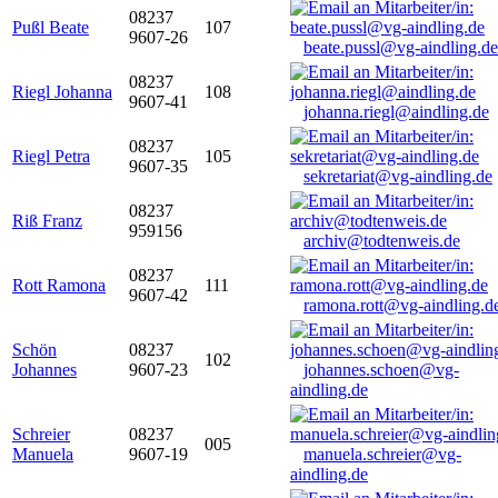
08237
Pußl Beate
107
9607-26
beate.pussl@vg-aindling.de
08237
Riegl Johanna
108
9607-41
johanna.riegl@aindling.de
08237
Riegl Petra
105
9607-35
sekretariat@vg-aindling.de
08237
Riß Franz
959156
archiv@todtenweis.de
08237
Rott Ramona
111
9607-42
ramona.rott@vg-aindling.d
Schön
08237
102
Johannes
9607-23
johannes.schoen@vg-
aindling.de
Schreier
08237
005
Manuela
9607-19
manuela.schreier@vg-
aindling.de