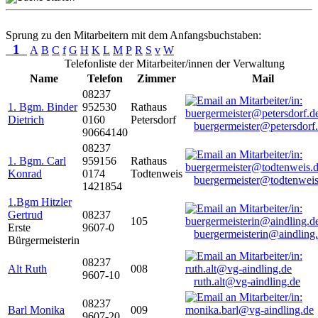
Sprung zu den Mitarbeitern mit dem Anfangsbuchstaben:
1
A
B
C
f
G
H
K
L
M
P
R
S
v
W
Telefonliste der Mitarbeiter/innen der Verwaltung
Name
Telefon
Zimmer
Mail
08237
1. Bgm. Binder
952530
Rathaus
Dietrich
0160
Petersdorf
buergermeister@petersdorf
90664140
08237
1. Bgm. Carl
959156
Rathaus
Konrad
0174
Todtenweis
buergermeister@todtenweis
1421854
1.Bgm Hitzler
Gertrud
08237
105
Erste
9607-0
buergermeisterin@aindling
Bürgermeisterin
08237
Alt Ruth
008
9607-10
ruth.alt@vg-aindling.de
08237
Barl Monika
009
9607-20