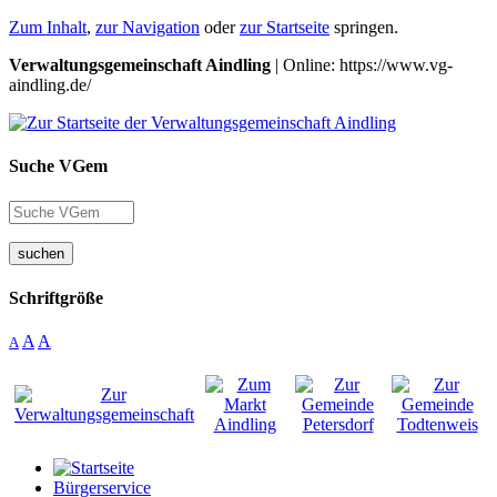
Zum Inhalt
,
zur Navigation
oder
zur Startseite
springen.
Verwaltungsgemeinschaft Aindling
| Online: https://www.vg-
aindling.de/
Suche VGem
suchen
Schriftgröße
A
A
A
Bürgerservice