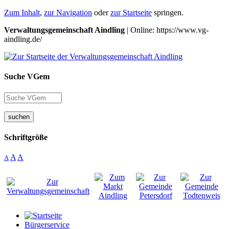
Zum Inhalt
,
zur Navigation
oder
zur Startseite
springen.
Verwaltungsgemeinschaft Aindling
| Online: https://www.vg-
aindling.de/
Suche VGem
suchen
Schriftgröße
A
A
A
Bürgerservice