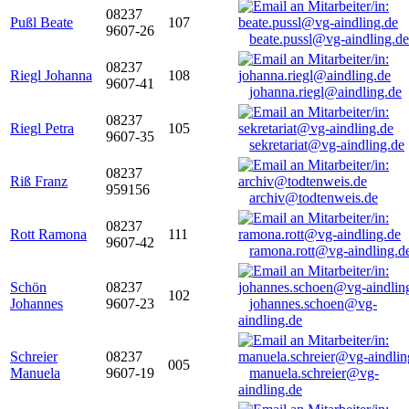
08237
Pußl Beate
107
9607-26
beate.pussl@vg-aindling.de
08237
Riegl Johanna
108
9607-41
johanna.riegl@aindling.de
08237
Riegl Petra
105
9607-35
sekretariat@vg-aindling.de
08237
Riß Franz
959156
archiv@todtenweis.de
08237
Rott Ramona
111
9607-42
ramona.rott@vg-aindling.d
Schön
08237
102
Johannes
9607-23
johannes.schoen@vg-
aindling.de
Schreier
08237
005
Manuela
9607-19
manuela.schreier@vg-
aindling.de