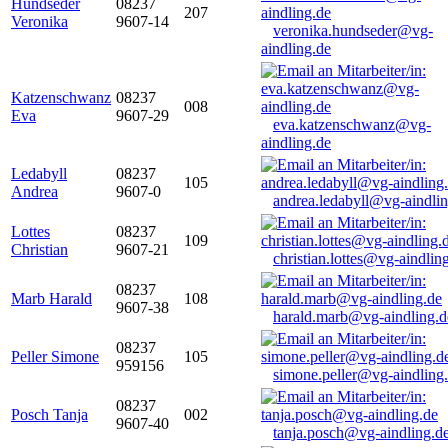
Hundseder
08237
207
Veronika
9607-14
veronika.hundseder@vg-
aindling.de
Katzenschwanz
08237
008
Eva
9607-29
eva.katzenschwanz@vg-
aindling.de
Ledabyll
08237
105
Andrea
9607-0
andrea.ledabyll@vg-aindli
Lottes
08237
109
Christian
9607-21
christian.lottes@vg-aindlin
08237
Marb Harald
108
9607-38
harald.marb@vg-aindling.d
08237
Peller Simone
105
959156
simone.peller@vg-aindling
08237
Posch Tanja
002
9607-40
tanja.posch@vg-aindling.d