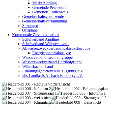
Markt Aindling
Gemeinde Petersdorf
Gemeinde Todtenweis
Gemeinschaftsvorsitzende
Gemeinschaftsversammlung
Sitzungen
Ortspläne
Kommunale Zusammenarbeit
Schulverband Aindling
Schulverband Willprechtszell
Abwasserzweckverband Kabisbachgruppe
Energiepotenzialanalyse
Wasserverband Lechraingruppe
Wasserzweckverband Hardhofgruppe
Wittelsbacher Land
Erholungsgebieteverein Augsburg e.V.
vhs Landkreis Aichach-Friedberg e.V.