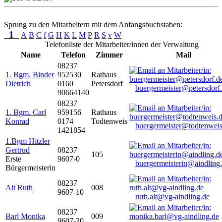
Sprung zu den Mitarbeitern mit dem Anfangsbuchstaben:
1
A
B
C
f
G
H
K
L
M
P
R
S
v
W
Telefonliste der Mitarbeiter/innen der Verwaltung
Name
Telefon
Zimmer
Mail
08237
1. Bgm. Binder
952530
Rathaus
Dietrich
0160
Petersdorf
buergermeister@petersdorf
90664140
08237
1. Bgm. Carl
959156
Rathaus
Konrad
0174
Todtenweis
buergermeister@todtenweis
1421854
1.Bgm Hitzler
Gertrud
08237
105
Erste
9607-0
buergermeisterin@aindling
Bürgermeisterin
08237
Alt Ruth
008
9607-10
ruth.alt@vg-aindling.de
08237
Barl Monika
009
9607-20