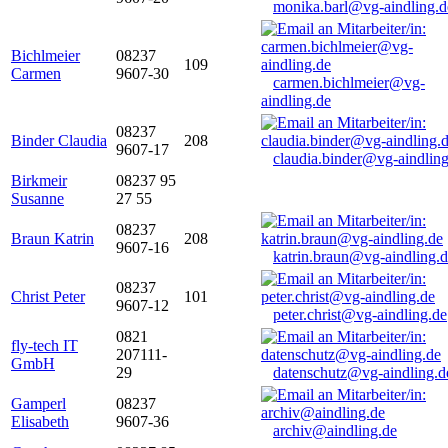
monika.barl@vg-aindling.d
Bichlmeier
08237
109
Carmen
9607-30
carmen.bichlmeier@vg-
aindling.de
08237
Binder Claudia
208
9607-17
claudia.binder@vg-aindling
Birkmeir
08237 95
Susanne
27 55
08237
Braun Katrin
208
9607-16
katrin.braun@vg-aindling.
08237
Christ Peter
101
9607-12
peter.christ@vg-aindling.de
0821
fly-tech IT
207111-
GmbH
29
datenschutz@vg-aindling.d
Gamperl
08237
Elisabeth
9607-36
archiv@aindling.de