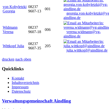
von Kobyletzki
08237
001
Georgia
9607-13
georgia.von-kobyletzki@vg
aindling.de
Widmann
08237
006
Verena
9607-18
verena.widmann@vg-
aindling.de
08237
Wittkopf Julia
205
9607-35
julia.wittkopf@aindling.de
drucken
nach oben
Quicklinks
Kontakt
Inhaltsverzeichnis
Impressum
Datenschutz
Verwaltungsgemeinschaft Aindling