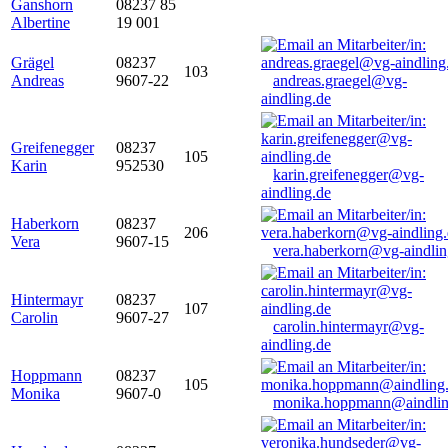
Ganshorn
08237 85
Albertine
19 001
Grägel
08237
103
Andreas
9607-22
andreas.graegel@vg-
aindling.de
Greifenegger
08237
105
Karin
952530
karin.greifenegger@vg-
aindling.de
Haberkorn
08237
206
Vera
9607-15
vera.haberkorn@vg-aindlin
Hintermayr
08237
107
Carolin
9607-27
carolin.hintermayr@vg-
aindling.de
Hoppmann
08237
105
Monika
9607-0
monika.hoppmann@aindlin