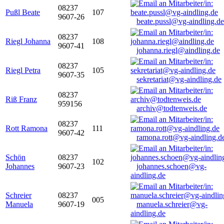
08237
Pußl Beate
107
9607-26
beate.pussl@vg-aindling.de
08237
Riegl Johanna
108
9607-41
johanna.riegl@aindling.de
08237
Riegl Petra
105
9607-35
sekretariat@vg-aindling.de
08237
Riß Franz
959156
archiv@todtenweis.de
08237
Rott Ramona
111
9607-42
ramona.rott@vg-aindling.d
Schön
08237
102
Johannes
9607-23
johannes.schoen@vg-
aindling.de
Schreier
08237
005
Manuela
9607-19
manuela.schreier@vg-
aindling.de