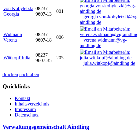
von Kobyletzki
08237
001
Georgia
9607-13
georgia.von-kobyletzki@vg
aindling.de
Widmann
08237
006
Verena
9607-18
verena.widmann@vg-
aindling.de
08237
Wittkopf Julia
205
9607-35
julia.wittkopf@aindling.de
drucken
nach oben
Quicklinks
Kontakt
Inhaltsverzeichnis
Impressum
Datenschutz
Verwaltungsgemeinschaft Aindling