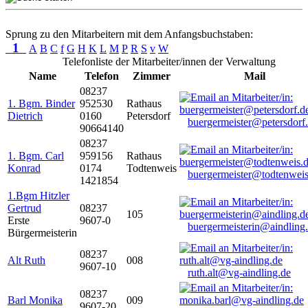
Sprung zu den Mitarbeitern mit dem Anfangsbuchstaben:
1
A
B
C
f
G
H
K
L
M
P
R
S
v
W
Telefonliste der Mitarbeiter/innen der Verwaltung
Name
Telefon
Zimmer
Mail
08237
1. Bgm. Binder
952530
Rathaus
Dietrich
0160
Petersdorf
buergermeister@petersdorf
90664140
08237
1. Bgm. Carl
959156
Rathaus
Konrad
0174
Todtenweis
buergermeister@todtenweis
1421854
1.Bgm Hitzler
Gertrud
08237
105
Erste
9607-0
buergermeisterin@aindling
Bürgermeisterin
08237
Alt Ruth
008
9607-10
ruth.alt@vg-aindling.de
08237
Barl Monika
009
9607-20