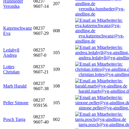
Hundseder
08237
207
Veronika
9607-14
veronika.hundseder@vg-
aindling.de
Katzenschwanz
08237
008
Eva
9607-29
eva.katzenschwanz@vg-
aindling.de
Ledabyll
08237
105
Andrea
9607-0
andrea.ledabyll@vg-aindli
Lottes
08237
109
Christian
9607-21
christian.lottes@vg-aindlin
08237
Marb Harald
108
9607-38
harald.marb@vg-aindling.d
08237
Peller Simone
105
959156
simone.peller@vg-aindling
08237
Posch Tanja
002
9607-40
tanja.posch@vg-aindling.d