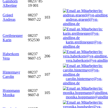
Ganshorn
08237 85
Albertine
19 001
Grägel
08237
103
Andreas
9607-22
andreas.graegel@vg-
aindling.de
Greifenegger
08237
105
Karin
952530
karin.greifenegger@vg-
aindling.de
Haberkorn
08237
206
Vera
9607-15
vera.haberkorn@vg-aindlin
Hintermayr
08237
107
Carolin
9607-27
carolin.hintermayr@vg-
aindling.de
Hoppmann
08237
105
Monika
9607-0
monika.hoppmann@aindlin