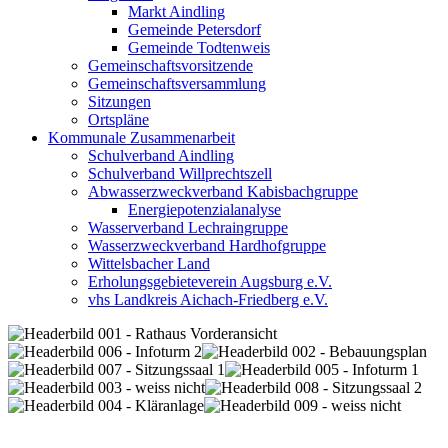
Markt Aindling
Gemeinde Petersdorf
Gemeinde Todtenweis
Gemeinschaftsvorsitzende
Gemeinschaftsversammlung
Sitzungen
Ortspläne
Kommunale Zusammenarbeit
Schulverband Aindling
Schulverband Willprechtszell
Abwasserzweckverband Kabisbachgruppe
Energiepotenzialanalyse
Wasserverband Lechraingruppe
Wasserzweckverband Hardhofgruppe
Wittelsbacher Land
Erholungsgebieteverein Augsburg e.V.
vhs Landkreis Aichach-Friedberg e.V.