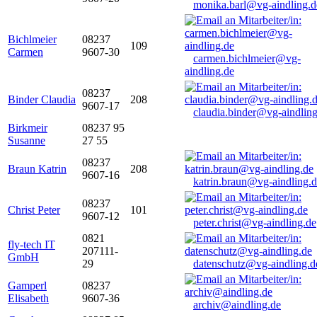
monika.barl@vg-aindling.d
Bichlmeier
08237
109
Carmen
9607-30
carmen.bichlmeier@vg-
aindling.de
08237
Binder Claudia
208
9607-17
claudia.binder@vg-aindling
Birkmeir
08237 95
Susanne
27 55
08237
Braun Katrin
208
9607-16
katrin.braun@vg-aindling.
08237
Christ Peter
101
9607-12
peter.christ@vg-aindling.de
0821
fly-tech IT
207111-
GmbH
29
datenschutz@vg-aindling.d
Gamperl
08237
Elisabeth
9607-36
archiv@aindling.de