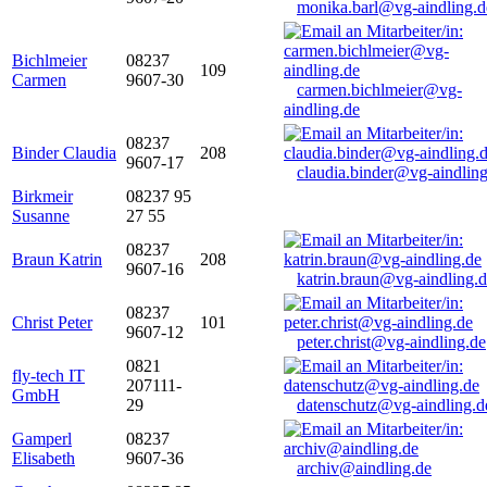
monika.barl@vg-aindling.d
Bichlmeier
08237
109
Carmen
9607-30
carmen.bichlmeier@vg-
aindling.de
08237
Binder Claudia
208
9607-17
claudia.binder@vg-aindling
Birkmeir
08237 95
Susanne
27 55
08237
Braun Katrin
208
9607-16
katrin.braun@vg-aindling.
08237
Christ Peter
101
9607-12
peter.christ@vg-aindling.de
0821
fly-tech IT
207111-
GmbH
29
datenschutz@vg-aindling.d
Gamperl
08237
Elisabeth
9607-36
archiv@aindling.de