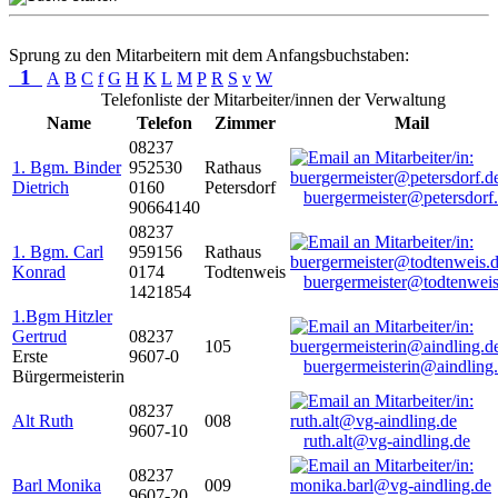
Sprung zu den Mitarbeitern mit dem Anfangsbuchstaben:
1
A
B
C
f
G
H
K
L
M
P
R
S
v
W
Telefonliste der Mitarbeiter/innen der Verwaltung
Name
Telefon
Zimmer
Mail
08237
1. Bgm. Binder
952530
Rathaus
Dietrich
0160
Petersdorf
buergermeister@petersdorf
90664140
08237
1. Bgm. Carl
959156
Rathaus
Konrad
0174
Todtenweis
buergermeister@todtenweis
1421854
1.Bgm Hitzler
Gertrud
08237
105
Erste
9607-0
buergermeisterin@aindling
Bürgermeisterin
08237
Alt Ruth
008
9607-10
ruth.alt@vg-aindling.de
08237
Barl Monika
009
9607-20