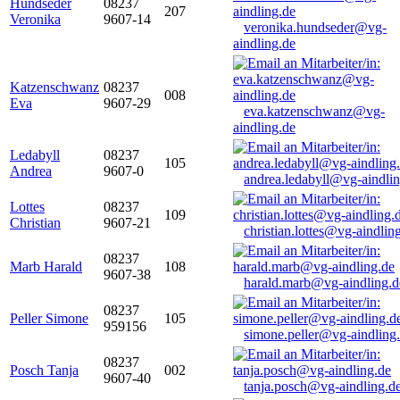
Hundseder
08237
207
Veronika
9607-14
veronika.hundseder@vg-
aindling.de
Katzenschwanz
08237
008
Eva
9607-29
eva.katzenschwanz@vg-
aindling.de
Ledabyll
08237
105
Andrea
9607-0
andrea.ledabyll@vg-aindli
Lottes
08237
109
Christian
9607-21
christian.lottes@vg-aindlin
08237
Marb Harald
108
9607-38
harald.marb@vg-aindling.d
08237
Peller Simone
105
959156
simone.peller@vg-aindling
08237
Posch Tanja
002
9607-40
tanja.posch@vg-aindling.d