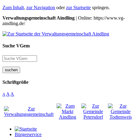
Zum Inhalt
,
zur Navigation
oder
zur Startseite
springen.
Verwaltungsgemeinschaft Aindling
| Online: https://www.vg-
aindling.de/
Suche VGem
suchen
Schriftgröße
A
A
A
Bürgerservice