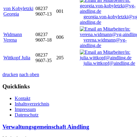
von Kobyletzki
08237
001
Georgia
9607-13
georgia.von-kobyletzki@vg
aindling.de
Widmann
08237
006
Verena
9607-18
verena.widmann@vg-
aindling.de
08237
Wittkopf Julia
205
9607-35
julia.wittkopf@aindling.de
drucken
nach oben
Quicklinks
Kontakt
Inhaltsverzeichnis
Impressum
Datenschutz
Verwaltungsgemeinschaft Aindling