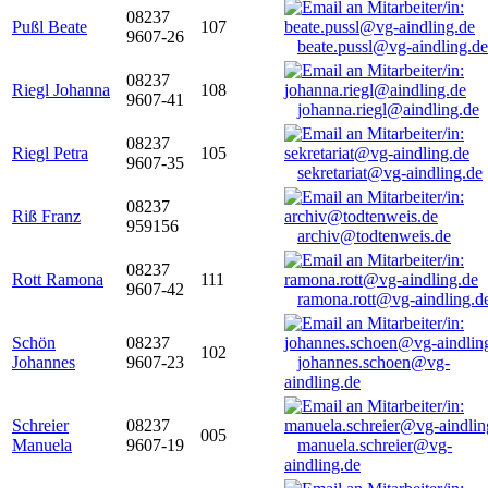
08237
Pußl Beate
107
9607-26
beate.pussl@vg-aindling.de
08237
Riegl Johanna
108
9607-41
johanna.riegl@aindling.de
08237
Riegl Petra
105
9607-35
sekretariat@vg-aindling.de
08237
Riß Franz
959156
archiv@todtenweis.de
08237
Rott Ramona
111
9607-42
ramona.rott@vg-aindling.d
Schön
08237
102
Johannes
9607-23
johannes.schoen@vg-
aindling.de
Schreier
08237
005
Manuela
9607-19
manuela.schreier@vg-
aindling.de