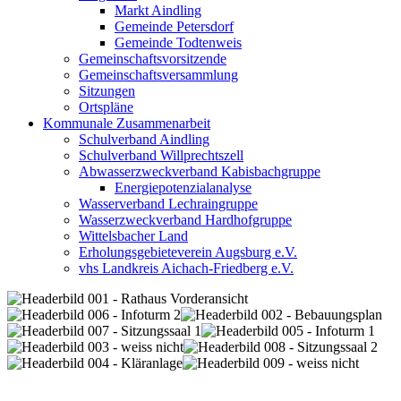
Markt Aindling
Gemeinde Petersdorf
Gemeinde Todtenweis
Gemeinschaftsvorsitzende
Gemeinschaftsversammlung
Sitzungen
Ortspläne
Kommunale Zusammenarbeit
Schulverband Aindling
Schulverband Willprechtszell
Abwasserzweckverband Kabisbachgruppe
Energiepotenzialanalyse
Wasserverband Lechraingruppe
Wasserzweckverband Hardhofgruppe
Wittelsbacher Land
Erholungsgebieteverein Augsburg e.V.
vhs Landkreis Aichach-Friedberg e.V.