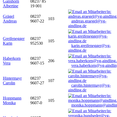
Ganshorn
08237 85
Albertine
19 001
Grägel
08237
103
Andreas
9607-22
andreas.graegel@vg-
aindling.de
Greifenegger
08237
105
Karin
952530
karin.greifenegger@vg-
aindling.de
Haberkorn
08237
206
Vera
9607-15
vera.haberkorn@vg-aindlin
Hintermayr
08237
107
Carolin
9607-27
carolin.hintermayr@vg-
aindling.de
Hoppmann
08237
105
Monika
9607-0
monika.hoppmann@aindlin