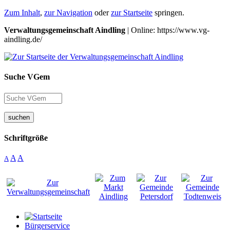
Zum Inhalt
,
zur Navigation
oder
zur Startseite
springen.
Verwaltungsgemeinschaft Aindling
| Online: https://www.vg-
aindling.de/
Suche VGem
suchen
Schriftgröße
A
A
A
Bürgerservice