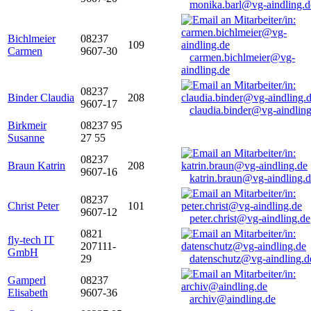
monika.barl@vg-aindling.d
Bichlmeier
08237
109
Carmen
9607-30
carmen.bichlmeier@vg-
aindling.de
08237
Binder Claudia
208
9607-17
claudia.binder@vg-aindling
Birkmeir
08237 95
Susanne
27 55
08237
Braun Katrin
208
9607-16
katrin.braun@vg-aindling.
08237
Christ Peter
101
9607-12
peter.christ@vg-aindling.de
0821
fly-tech IT
207111-
GmbH
29
datenschutz@vg-aindling.d
Gamperl
08237
Elisabeth
9607-36
archiv@aindling.de