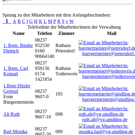
Sprung zu den Mitarbeitern mit dem Anfangsbuchstaben:
1
A
B
C
f
G
H
K
L
M
P
R
S
v
W
Telefonliste der Mitarbeiter/innen der Verwaltung
Name
Telefon
Zimmer
Mail
08237
1. Bgm. Binder
952530
Rathaus
Dietrich
0160
Petersdorf
buergermeister@petersdorf
90664140
08237
1. Bgm. Carl
959156
Rathaus
Konrad
0174
Todtenweis
buergermeister@todtenweis
1421854
1.Bgm Hitzler
Gertrud
08237
105
Erste
9607-0
buergermeisterin@aindling
Bürgermeisterin
08237
Alt Ruth
008
9607-10
ruth.alt@vg-aindling.de
08237
Barl Monika
009
9607-20