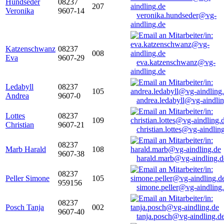
Hundseder
08237
207
Veronika
9607-14
veronika.hundseder@vg-
aindling.de
Katzenschwanz
08237
008
Eva
9607-29
eva.katzenschwanz@vg-
aindling.de
Ledabyll
08237
105
Andrea
9607-0
andrea.ledabyll@vg-aindli
Lottes
08237
109
Christian
9607-21
christian.lottes@vg-aindlin
08237
Marb Harald
108
9607-38
harald.marb@vg-aindling.d
08237
Peller Simone
105
959156
simone.peller@vg-aindling
08237
Posch Tanja
002
9607-40
tanja.posch@vg-aindling.d