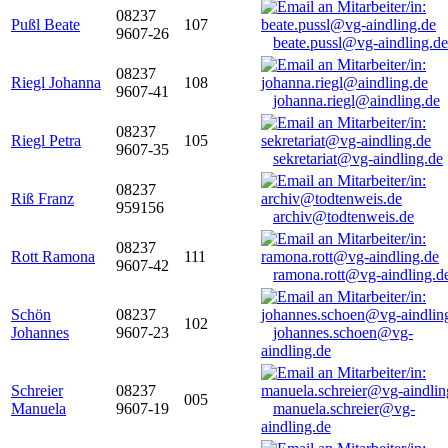
08237
Pußl Beate
107
9607-26
beate.pussl@vg-aindling.de
08237
Riegl Johanna
108
9607-41
johanna.riegl@aindling.de
08237
Riegl Petra
105
9607-35
sekretariat@vg-aindling.de
08237
Riß Franz
959156
archiv@todtenweis.de
08237
Rott Ramona
111
9607-42
ramona.rott@vg-aindling.d
Schön
08237
102
Johannes
9607-23
johannes.schoen@vg-
aindling.de
Schreier
08237
005
Manuela
9607-19
manuela.schreier@vg-
aindling.de