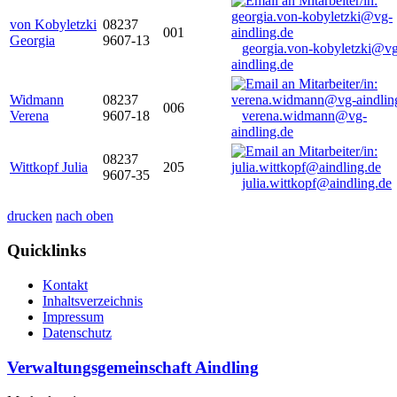
von Kobyletzki
08237
001
Georgia
9607-13
georgia.von-kobyletzki@vg
aindling.de
Widmann
08237
006
Verena
9607-18
verena.widmann@vg-
aindling.de
08237
Wittkopf Julia
205
9607-35
julia.wittkopf@aindling.de
drucken
nach oben
Quicklinks
Kontakt
Inhaltsverzeichnis
Impressum
Datenschutz
Verwaltungsgemeinschaft Aindling