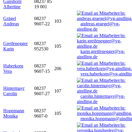
Ganshorn
08237 85
Albertine
19 001
Grägel
08237
103
Andreas
9607-22
andreas.graegel@vg-
aindling.de
Greifenegger
08237
105
Karin
952530
karin.greifenegger@vg-
aindling.de
Haberkorn
08237
206
Vera
9607-15
vera.haberkorn@vg-aindlin
Hintermayr
08237
107
Carolin
9607-27
carolin.hintermayr@vg-
aindling.de
Hoppmann
08237
105
Monika
9607-0
monika.hoppmann@aindlin