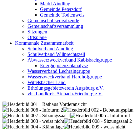
Markt Aindling
Gemeinde Petersdorf
Gemeinde Todtenweis
Gemeinschaftsvorsitzende
Gemeinschaftsversammlung
Sitzungen
Ortspläne
Kommunale Zusammenarbeit
Schulverband Aindling
Schulverband Willprechtszell
Abwasserzweckverband Kabisbachgruppe
Energiepotenzialanalyse
Wasserverband Lechraingruppe
Wasserzweckverband Hardhofgruppe
Wittelsbacher Land
Erholungsgebieteverein Augsburg e.V.
vhs Landkreis Aichach-Friedberg e.V.