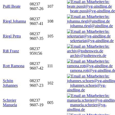
08237
Pußl Beate
107
9607-26
beate.pussl@vg-aindling.de
08237
Riegl Johanna
108
9607-41
johanna.riegl@aindling.de
08237
Riegl Petra
105
9607-35
sekretariat@vg-aindling.de
08237
Riß Franz
959156
archiv@todtenweis.de
08237
Rott Ramona
111
9607-42
ramona.rott@vg-aindling.d
Schön
08237
102
Johannes
9607-23
johannes.schoen@vg-
aindling.de
Schreier
08237
005
Manuela
9607-19
manuela.schreier@vg-
aindling.de