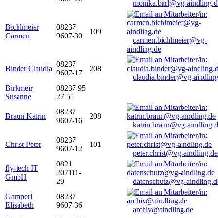
monika.barl@vg-aindling.d
Bichlmeier
08237
109
Carmen
9607-30
carmen.bichlmeier@vg-
aindling.de
08237
Binder Claudia
208
9607-17
claudia.binder@vg-aindling
Birkmeir
08237 95
Susanne
27 55
08237
Braun Katrin
208
9607-16
katrin.braun@vg-aindling.
08237
Christ Peter
101
9607-12
peter.christ@vg-aindling.de
0821
fly-tech IT
207111-
GmbH
29
datenschutz@vg-aindling.d
Gamperl
08237
Elisabeth
9607-36
archiv@aindling.de