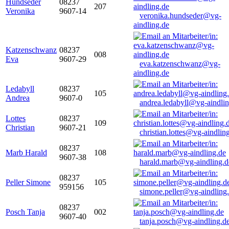
Hundseder
08237
207
Veronika
9607-14
veronika.hundseder@vg-
aindling.de
Katzenschwanz
08237
008
Eva
9607-29
eva.katzenschwanz@vg-
aindling.de
Ledabyll
08237
105
Andrea
9607-0
andrea.ledabyll@vg-aindli
Lottes
08237
109
Christian
9607-21
christian.lottes@vg-aindlin
08237
Marb Harald
108
9607-38
harald.marb@vg-aindling.d
08237
Peller Simone
105
959156
simone.peller@vg-aindling
08237
Posch Tanja
002
9607-40
tanja.posch@vg-aindling.d