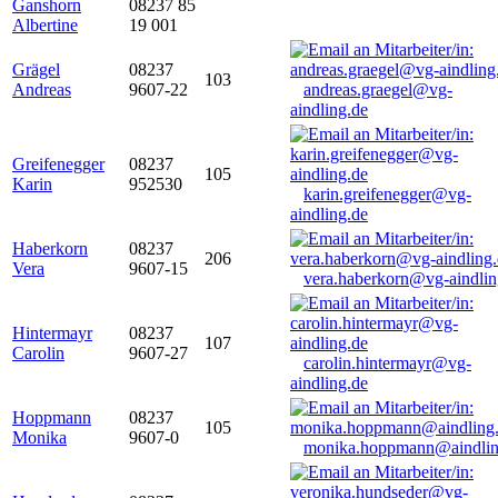
Ganshorn
08237 85
Albertine
19 001
Grägel
08237
103
Andreas
9607-22
andreas.graegel@vg-
aindling.de
Greifenegger
08237
105
Karin
952530
karin.greifenegger@vg-
aindling.de
Haberkorn
08237
206
Vera
9607-15
vera.haberkorn@vg-aindlin
Hintermayr
08237
107
Carolin
9607-27
carolin.hintermayr@vg-
aindling.de
Hoppmann
08237
105
Monika
9607-0
monika.hoppmann@aindlin