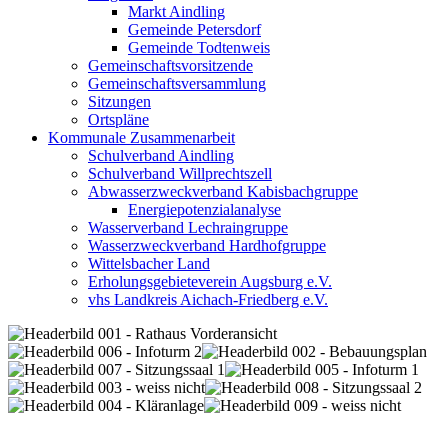
Markt Aindling
Gemeinde Petersdorf
Gemeinde Todtenweis
Gemeinschaftsvorsitzende
Gemeinschaftsversammlung
Sitzungen
Ortspläne
Kommunale Zusammenarbeit
Schulverband Aindling
Schulverband Willprechtszell
Abwasserzweckverband Kabisbachgruppe
Energiepotenzialanalyse
Wasserverband Lechraingruppe
Wasserzweckverband Hardhofgruppe
Wittelsbacher Land
Erholungsgebieteverein Augsburg e.V.
vhs Landkreis Aichach-Friedberg e.V.