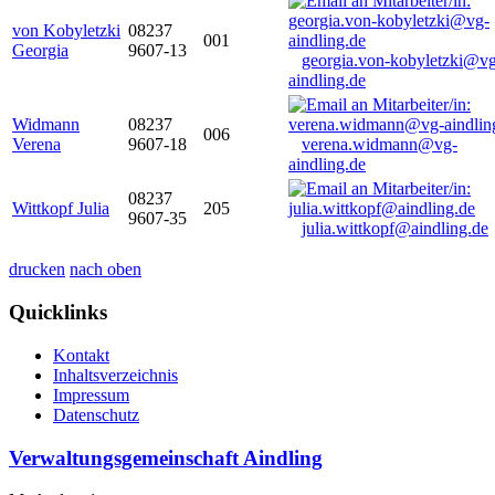
von Kobyletzki
08237
001
Georgia
9607-13
georgia.von-kobyletzki@vg
aindling.de
Widmann
08237
006
Verena
9607-18
verena.widmann@vg-
aindling.de
08237
Wittkopf Julia
205
9607-35
julia.wittkopf@aindling.de
drucken
nach oben
Quicklinks
Kontakt
Inhaltsverzeichnis
Impressum
Datenschutz
Verwaltungsgemeinschaft Aindling