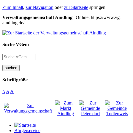
Zum Inhalt
,
zur Navigation
oder
zur Startseite
springen.
Verwaltungsgemeinschaft Aindling
| Online: https://www.vg-
aindling.de/
Suche VGem
suchen
Schriftgröße
A
A
A
Bürgerservice