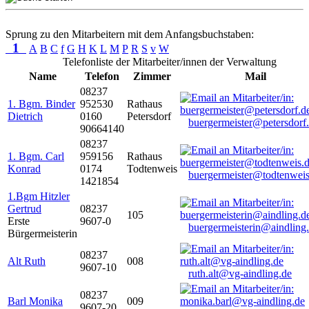
Sprung zu den Mitarbeitern mit dem Anfangsbuchstaben:
1
A
B
C
f
G
H
K
L
M
P
R
S
v
W
Telefonliste der Mitarbeiter/innen der Verwaltung
Name
Telefon
Zimmer
Mail
08237
1. Bgm. Binder
952530
Rathaus
Dietrich
0160
Petersdorf
buergermeister@petersdorf
90664140
08237
1. Bgm. Carl
959156
Rathaus
Konrad
0174
Todtenweis
buergermeister@todtenweis
1421854
1.Bgm Hitzler
Gertrud
08237
105
Erste
9607-0
buergermeisterin@aindling
Bürgermeisterin
08237
Alt Ruth
008
9607-10
ruth.alt@vg-aindling.de
08237
Barl Monika
009
9607-20