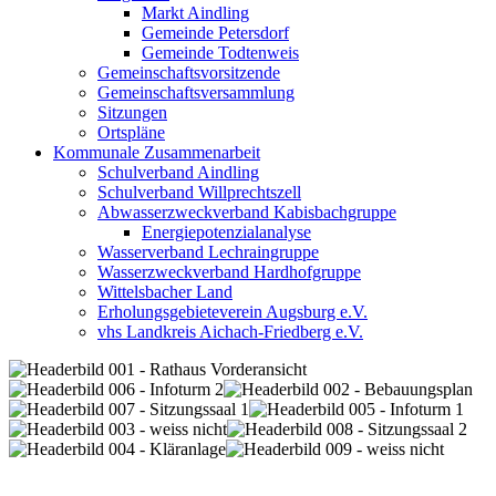
Markt Aindling
Gemeinde Petersdorf
Gemeinde Todtenweis
Gemeinschaftsvorsitzende
Gemeinschaftsversammlung
Sitzungen
Ortspläne
Kommunale Zusammenarbeit
Schulverband Aindling
Schulverband Willprechtszell
Abwasserzweckverband Kabisbachgruppe
Energiepotenzialanalyse
Wasserverband Lechraingruppe
Wasserzweckverband Hardhofgruppe
Wittelsbacher Land
Erholungsgebieteverein Augsburg e.V.
vhs Landkreis Aichach-Friedberg e.V.