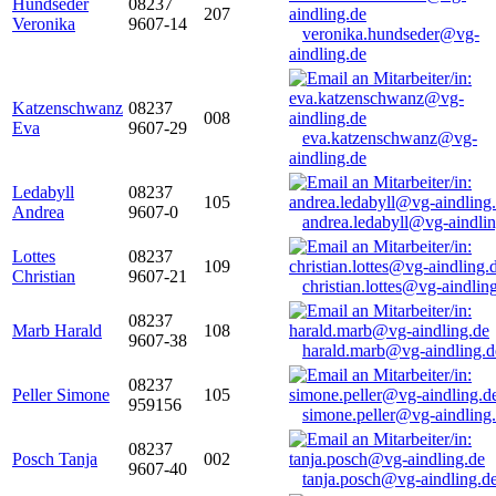
Hundseder
08237
207
Veronika
9607-14
veronika.hundseder@vg-
aindling.de
Katzenschwanz
08237
008
Eva
9607-29
eva.katzenschwanz@vg-
aindling.de
Ledabyll
08237
105
Andrea
9607-0
andrea.ledabyll@vg-aindli
Lottes
08237
109
Christian
9607-21
christian.lottes@vg-aindlin
08237
Marb Harald
108
9607-38
harald.marb@vg-aindling.d
08237
Peller Simone
105
959156
simone.peller@vg-aindling
08237
Posch Tanja
002
9607-40
tanja.posch@vg-aindling.d