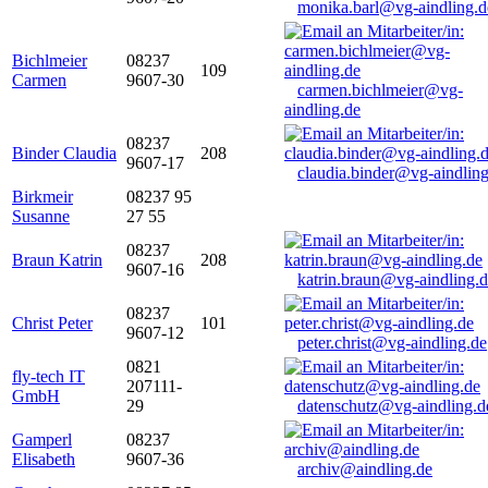
monika.barl@vg-aindling.d
Bichlmeier
08237
109
Carmen
9607-30
carmen.bichlmeier@vg-
aindling.de
08237
Binder Claudia
208
9607-17
claudia.binder@vg-aindling
Birkmeir
08237 95
Susanne
27 55
08237
Braun Katrin
208
9607-16
katrin.braun@vg-aindling.
08237
Christ Peter
101
9607-12
peter.christ@vg-aindling.de
0821
fly-tech IT
207111-
GmbH
29
datenschutz@vg-aindling.d
Gamperl
08237
Elisabeth
9607-36
archiv@aindling.de