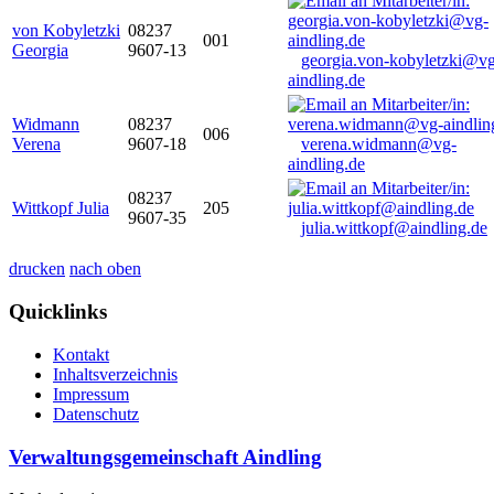
von Kobyletzki
08237
001
Georgia
9607-13
georgia.von-kobyletzki@vg
aindling.de
Widmann
08237
006
Verena
9607-18
verena.widmann@vg-
aindling.de
08237
Wittkopf Julia
205
9607-35
julia.wittkopf@aindling.de
drucken
nach oben
Quicklinks
Kontakt
Inhaltsverzeichnis
Impressum
Datenschutz
Verwaltungsgemeinschaft Aindling