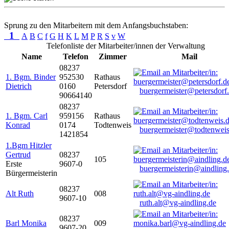
Sprung zu den Mitarbeitern mit dem Anfangsbuchstaben:
1
A
B
C
f
G
H
K
L
M
P
R
S
v
W
Telefonliste der Mitarbeiter/innen der Verwaltung
Name
Telefon
Zimmer
Mail
08237
1. Bgm. Binder
952530
Rathaus
Dietrich
0160
Petersdorf
buergermeister@petersdorf
90664140
08237
1. Bgm. Carl
959156
Rathaus
Konrad
0174
Todtenweis
buergermeister@todtenweis
1421854
1.Bgm Hitzler
Gertrud
08237
105
Erste
9607-0
buergermeisterin@aindling
Bürgermeisterin
08237
Alt Ruth
008
9607-10
ruth.alt@vg-aindling.de
08237
Barl Monika
009
9607-20