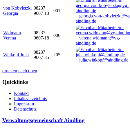
von Kobyletzki
08237
001
Georgia
9607-13
georgia.von-kobyletzki@vg
aindling.de
Widmann
08237
006
Verena
9607-18
verena.widmann@vg-
aindling.de
08237
Wittkopf Julia
205
9607-35
julia.wittkopf@aindling.de
drucken
nach oben
Quicklinks
Kontakt
Inhaltsverzeichnis
Impressum
Datenschutz
Verwaltungsgemeinschaft Aindling