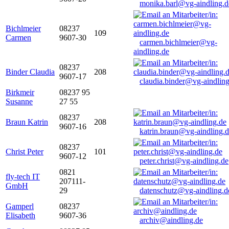
monika.barl@vg-aindling.d
Bichlmeier
08237
109
Carmen
9607-30
carmen.bichlmeier@vg-
aindling.de
08237
Binder Claudia
208
9607-17
claudia.binder@vg-aindling
Birkmeir
08237 95
Susanne
27 55
08237
Braun Katrin
208
9607-16
katrin.braun@vg-aindling.
08237
Christ Peter
101
9607-12
peter.christ@vg-aindling.de
0821
fly-tech IT
207111-
GmbH
29
datenschutz@vg-aindling.d
Gamperl
08237
Elisabeth
9607-36
archiv@aindling.de