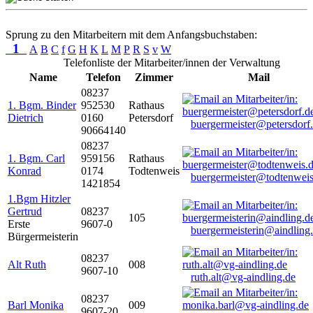
Sprung zu den Mitarbeitern mit dem Anfangsbuchstaben:
1
A
B
C
f
G
H
K
L
M
P
R
S
v
W
Telefonliste der Mitarbeiter/innen der Verwaltung
Name
Telefon
Zimmer
Mail
08237
1. Bgm. Binder
952530
Rathaus
Dietrich
0160
Petersdorf
buergermeister@petersdorf
90664140
08237
1. Bgm. Carl
959156
Rathaus
Konrad
0174
Todtenweis
buergermeister@todtenweis
1421854
1.Bgm Hitzler
Gertrud
08237
105
Erste
9607-0
buergermeisterin@aindling
Bürgermeisterin
08237
Alt Ruth
008
9607-10
ruth.alt@vg-aindling.de
08237
Barl Monika
009
9607-20