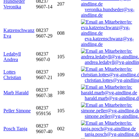
Hundseder
08237
207
Veronika
9607-14
veronika.hundseder@vg-
aindling.de
Katzenschwanz
08237
008
Eva
9607-29
eva.katzenschwanz@vg-
aindling.de
Ledabyll
08237
105
Andrea
9607-0
andrea.ledabyll@vg-aindli
Lottes
08237
109
Christian
9607-21
christian.lottes@vg-aindlin
08237
Marb Harald
108
9607-38
harald.marb@vg-aindling.d
08237
Peller Simone
105
959156
simone.peller@vg-aindling
08237
Posch Tanja
002
9607-40
tanja.posch@vg-aindling.d