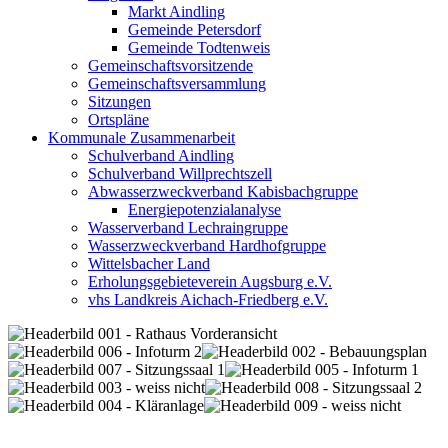
Markt Aindling
Gemeinde Petersdorf
Gemeinde Todtenweis
Gemeinschaftsvorsitzende
Gemeinschaftsversammlung
Sitzungen
Ortspläne
Kommunale Zusammenarbeit
Schulverband Aindling
Schulverband Willprechtszell
Abwasserzweckverband Kabisbachgruppe
Energiepotenzialanalyse
Wasserverband Lechraingruppe
Wasserzweckverband Hardhofgruppe
Wittelsbacher Land
Erholungsgebieteverein Augsburg e.V.
vhs Landkreis Aichach-Friedberg e.V.