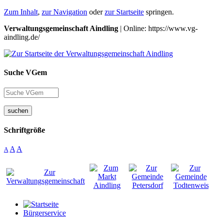
Zum Inhalt
,
zur Navigation
oder
zur Startseite
springen.
Verwaltungsgemeinschaft Aindling
| Online: https://www.vg-
aindling.de/
Suche VGem
suchen
Schriftgröße
A
A
A
Bürgerservice