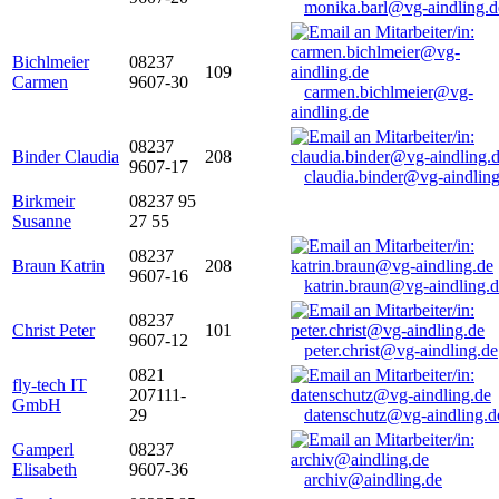
monika.barl@vg-aindling.d
Bichlmeier
08237
109
Carmen
9607-30
carmen.bichlmeier@vg-
aindling.de
08237
Binder Claudia
208
9607-17
claudia.binder@vg-aindling
Birkmeir
08237 95
Susanne
27 55
08237
Braun Katrin
208
9607-16
katrin.braun@vg-aindling.
08237
Christ Peter
101
9607-12
peter.christ@vg-aindling.de
0821
fly-tech IT
207111-
GmbH
29
datenschutz@vg-aindling.d
Gamperl
08237
Elisabeth
9607-36
archiv@aindling.de