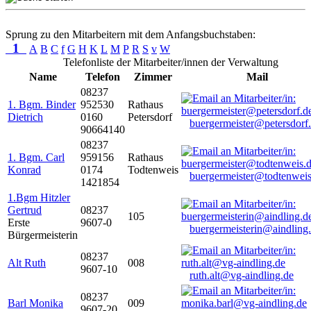
Sprung zu den Mitarbeitern mit dem Anfangsbuchstaben:
1
A
B
C
f
G
H
K
L
M
P
R
S
v
W
Telefonliste der Mitarbeiter/innen der Verwaltung
Name
Telefon
Zimmer
Mail
08237
1. Bgm. Binder
952530
Rathaus
Dietrich
0160
Petersdorf
buergermeister@petersdorf
90664140
08237
1. Bgm. Carl
959156
Rathaus
Konrad
0174
Todtenweis
buergermeister@todtenweis
1421854
1.Bgm Hitzler
Gertrud
08237
105
Erste
9607-0
buergermeisterin@aindling
Bürgermeisterin
08237
Alt Ruth
008
9607-10
ruth.alt@vg-aindling.de
08237
Barl Monika
009
9607-20