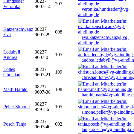
Hundseder
08237
207
Veronika
9607-14
veronika.hundseder@vg-
aindling.de
Katzenschwanz
08237
008
Eva
9607-29
eva.katzenschwanz@vg-
aindling.de
Ledabyll
08237
105
Andrea
9607-0
andrea.ledabyll@vg-aindli
Lottes
08237
109
Christian
9607-21
christian.lottes@vg-aindlin
08237
Marb Harald
108
9607-38
harald.marb@vg-aindling.d
08237
Peller Simone
105
959156
simone.peller@vg-aindling
08237
Posch Tanja
002
9607-40
tanja.posch@vg-aindling.d