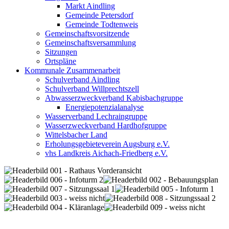
Markt Aindling
Gemeinde Petersdorf
Gemeinde Todtenweis
Gemeinschaftsvorsitzende
Gemeinschaftsversammlung
Sitzungen
Ortspläne
Kommunale Zusammenarbeit
Schulverband Aindling
Schulverband Willprechtszell
Abwasserzweckverband Kabisbachgruppe
Energiepotenzialanalyse
Wasserverband Lechraingruppe
Wasserzweckverband Hardhofgruppe
Wittelsbacher Land
Erholungsgebieteverein Augsburg e.V.
vhs Landkreis Aichach-Friedberg e.V.