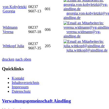
von Kobyletzki
08237
001
Georgia
9607-13
georgia.von-kobyletzki@vg
aindling.de
Widmann
08237
006
Verena
9607-18
verena.widmann@vg-
aindling.de
08237
Wittkopf Julia
205
9607-35
julia.wittkopf@aindling.de
drucken
nach oben
Quicklinks
Kontakt
Inhaltsverzeichnis
Impressum
Datenschutz
Verwaltungsgemeinschaft Aindling