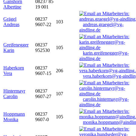
Ganshorn
08237 85
Albertine
19 001
Grägel
08237
103
Andreas
9607-22
andreas.graegel@vg-
aindling.de
Greifenegger
08237
105
Karin
952530
karin.greifenegger@vg-
aindling.de
Haberkorn
08237
206
Vera
9607-15
vera.haberkorn@vg-aindlin
Hintermayr
08237
107
Carolin
9607-27
carolin.hintermayr@vg-
aindling.de
Hoppmann
08237
105
Monika
9607-0
monika.hoppmann@aindlin