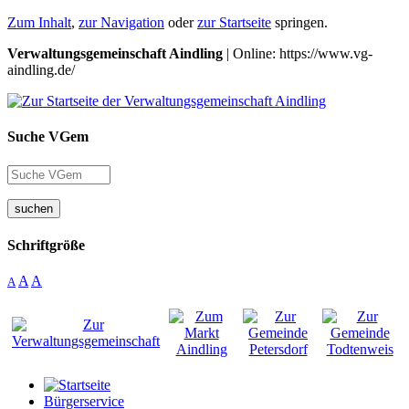
Zum Inhalt
,
zur Navigation
oder
zur Startseite
springen.
Verwaltungsgemeinschaft Aindling
| Online: https://www.vg-
aindling.de/
Suche VGem
suchen
Schriftgröße
A
A
A
Bürgerservice