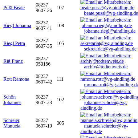
08237
Pußl Beate
107
9607-26
beate.pussl@vg-aindling.de
08237
Riegl Johanna
108
9607-41
johanna.riegl@aindling.de
08237
Riegl Petra
105
9607-35
sekretariat@vg-aindling.de
08237
Riß Franz
959156
archiv@todtenweis.de
08237
Rott Ramona
111
9607-42
ramona.rott@vg-aindling.d
Schön
08237
102
Johannes
9607-23
johannes.schoen@vg-
aindling.de
Schreier
08237
005
Manuela
9607-19
manuela.schreier@vg-
aindling.de