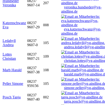
Hundseder
08237
207
Veronika
9607-14
veronika.hundseder@vg-
aindling.de
Katzenschwanz
08237
008
Eva
9607-29
eva.katzenschwanz@vg-
aindling.de
Ledabyll
08237
105
Andrea
9607-0
andrea.ledabyll@vg-aindli
Lottes
08237
109
Christian
9607-21
christian.lottes@vg-aindlin
08237
Marb Harald
108
9607-38
harald.marb@vg-aindling.d
08237
Peller Simone
105
959156
simone.peller@vg-aindling
08237
Posch Tanja
002
9607-40
tanja.posch@vg-aindling.d