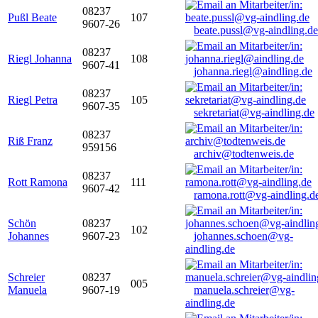
08237
Pußl Beate
107
9607-26
beate.pussl@vg-aindling.de
08237
Riegl Johanna
108
9607-41
johanna.riegl@aindling.de
08237
Riegl Petra
105
9607-35
sekretariat@vg-aindling.de
08237
Riß Franz
959156
archiv@todtenweis.de
08237
Rott Ramona
111
9607-42
ramona.rott@vg-aindling.d
Schön
08237
102
Johannes
9607-23
johannes.schoen@vg-
aindling.de
Schreier
08237
005
Manuela
9607-19
manuela.schreier@vg-
aindling.de