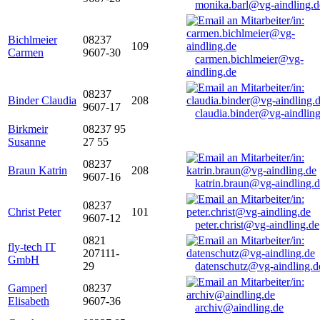
monika.barl@vg-aindling.d
Bichlmeier
08237
109
Carmen
9607-30
carmen.bichlmeier@vg-
aindling.de
08237
Binder Claudia
208
9607-17
claudia.binder@vg-aindling
Birkmeir
08237 95
Susanne
27 55
08237
Braun Katrin
208
9607-16
katrin.braun@vg-aindling.
08237
Christ Peter
101
9607-12
peter.christ@vg-aindling.de
0821
fly-tech IT
207111-
GmbH
29
datenschutz@vg-aindling.d
Gamperl
08237
Elisabeth
9607-36
archiv@aindling.de