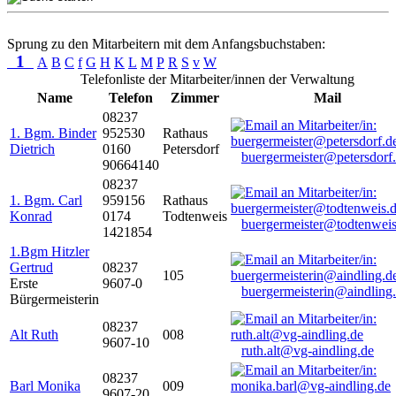
Sprung zu den Mitarbeitern mit dem Anfangsbuchstaben:
1
A
B
C
f
G
H
K
L
M
P
R
S
v
W
Telefonliste der Mitarbeiter/innen der Verwaltung
Name
Telefon
Zimmer
Mail
08237
1. Bgm. Binder
952530
Rathaus
Dietrich
0160
Petersdorf
buergermeister@petersdorf
90664140
08237
1. Bgm. Carl
959156
Rathaus
Konrad
0174
Todtenweis
buergermeister@todtenweis
1421854
1.Bgm Hitzler
Gertrud
08237
105
Erste
9607-0
buergermeisterin@aindling
Bürgermeisterin
08237
Alt Ruth
008
9607-10
ruth.alt@vg-aindling.de
08237
Barl Monika
009
9607-20