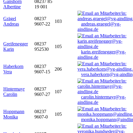
Ganshorn
08237 85
Albertine
19 001
Grägel
08237
103
Andreas
9607-22
andreas.graegel@vg-
aindling.de
Greifenegger
08237
105
Karin
952530
karin.greifenegger@vg-
aindling.de
Haberkorn
08237
206
Vera
9607-15
vera.haberkorn@vg-aindlin
Hintermayr
08237
107
Carolin
9607-27
carolin.hintermayr@vg-
aindling.de
Hoppmann
08237
105
Monika
9607-0
monika.hoppmann@aindlin