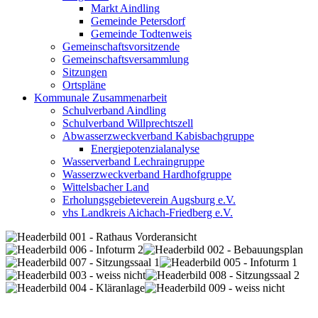
Markt Aindling
Gemeinde Petersdorf
Gemeinde Todtenweis
Gemeinschaftsvorsitzende
Gemeinschaftsversammlung
Sitzungen
Ortspläne
Kommunale Zusammenarbeit
Schulverband Aindling
Schulverband Willprechtszell
Abwasserzweckverband Kabisbachgruppe
Energiepotenzialanalyse
Wasserverband Lechraingruppe
Wasserzweckverband Hardhofgruppe
Wittelsbacher Land
Erholungsgebieteverein Augsburg e.V.
vhs Landkreis Aichach-Friedberg e.V.