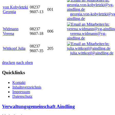
von Kobyletzki
08237
001
Georgia
9607-13
georgia.von-kobyletzki@vg
aindling.de
Widmann
08237
006
Verena
9607-18
verena.widmann@vg-
aindling.de
08237
Wittkopf Julia
205
9607-35
julia.wittkopf@aindling.de
drucken
nach oben
Quicklinks
Kontakt
Inhaltsverzeichnis
Impressum
Datenschutz
Verwaltungsgemeinschaft Aindling