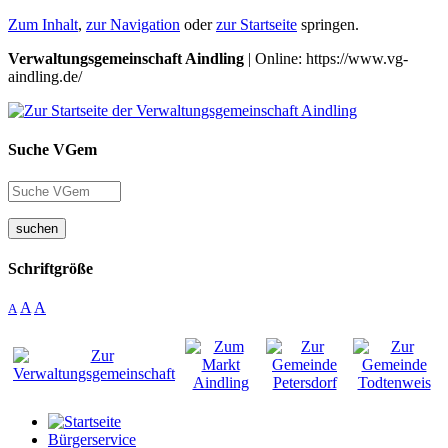
Zum Inhalt
,
zur Navigation
oder
zur Startseite
springen.
Verwaltungsgemeinschaft Aindling
| Online: https://www.vg-
aindling.de/
Suche VGem
suchen
Schriftgröße
A
A
A
Bürgerservice