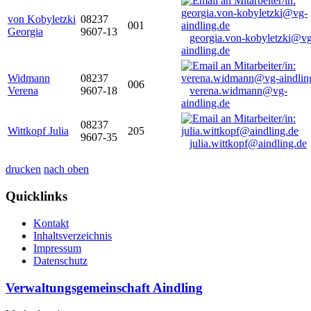
von Kobyletzki
08237
001
Georgia
9607-13
georgia.von-kobyletzki@vg
aindling.de
Widmann
08237
006
Verena
9607-18
verena.widmann@vg-
aindling.de
08237
Wittkopf Julia
205
9607-35
julia.wittkopf@aindling.de
drucken
nach oben
Quicklinks
Kontakt
Inhaltsverzeichnis
Impressum
Datenschutz
Verwaltungsgemeinschaft Aindling