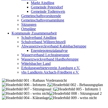
Markt Aindling
Gemeinde Petersdorf
Gemeinde Todtenweis
Gemeinschaftsvorsitzende
Gemeinschaftsversammlung
Sitzungen
Ortspläne
Kommunale Zusammenarbeit
Schulverband Aindling
Schulverband Willprechtszell
Abwasserzweckverband Kabisbachgruppe
Energiepotenzialanalyse
Wasserverband Lechraingruppe
Wasserzweckverband Hardhofgruppe
Wittelsbacher Land
Erholungsgebieteverein Augsburg e.V.
vhs Landkreis Aichach-Friedberg e.V.