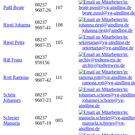
08237
Pußl Beate
107
9607-26
beate.pussl@vg-aindling.de
08237
Riegl Johanna
108
9607-41
johanna.riegl@aindling.de
08237
Riegl Petra
105
9607-35
sekretariat@vg-aindling.de
08237
Riß Franz
959156
archiv@todtenweis.de
08237
Rott Ramona
111
9607-42
ramona.rott@vg-aindling.d
Schön
08237
102
Johannes
9607-23
johannes.schoen@vg-
aindling.de
Schreier
08237
005
Manuela
9607-19
manuela.schreier@vg-
aindling.de