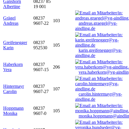
Ganshorn
08237 85
Albertine
19 001
Grägel
08237
103
Andreas
9607-22
andreas.graegel@vg-
aindling.de
Greifenegger
08237
105
Karin
952530
karin.greifenegger@vg-
aindling.de
Haberkorn
08237
206
Vera
9607-15
vera.haberkorn@vg-aindlin
Hintermayr
08237
107
Carolin
9607-27
carolin.hintermayr@vg-
aindling.de
Hoppmann
08237
105
Monika
9607-0
monika.hoppmann@aindlin