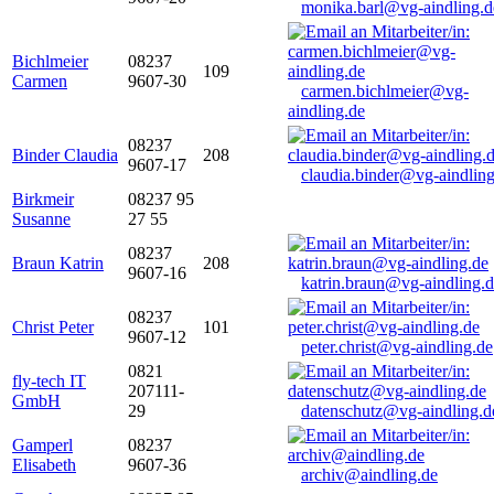
monika.barl@vg-aindling.d
Bichlmeier
08237
109
Carmen
9607-30
carmen.bichlmeier@vg-
aindling.de
08237
Binder Claudia
208
9607-17
claudia.binder@vg-aindling
Birkmeir
08237 95
Susanne
27 55
08237
Braun Katrin
208
9607-16
katrin.braun@vg-aindling.
08237
Christ Peter
101
9607-12
peter.christ@vg-aindling.de
0821
fly-tech IT
207111-
GmbH
29
datenschutz@vg-aindling.d
Gamperl
08237
Elisabeth
9607-36
archiv@aindling.de