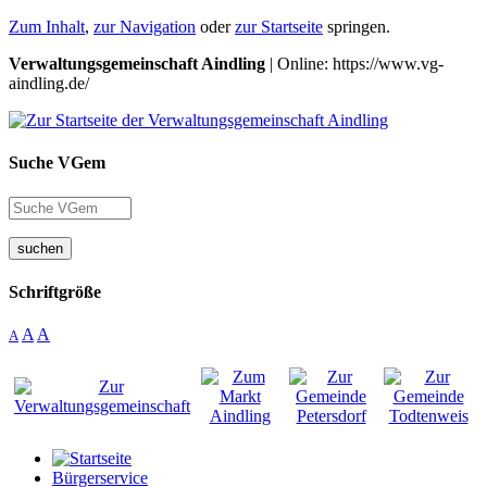
Zum Inhalt
,
zur Navigation
oder
zur Startseite
springen.
Verwaltungsgemeinschaft Aindling
| Online: https://www.vg-
aindling.de/
Suche VGem
suchen
Schriftgröße
A
A
A
Bürgerservice