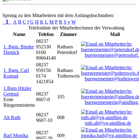
Sprung zu den Mitarbeitern mit dem Anfangsbuchstaben:
1
A
B
C
f
G
H
K
L
M
P
R
S
v
W
Telefonliste der Mitarbeiter/innen der Verwaltung
Name
Telefon
Zimmer
Mail
08237
1. Bgm. Binder
952530
Rathaus
Dietrich
0160
Petersdorf
buergermeister@petersdorf
90664140
08237
1. Bgm. Carl
959156
Rathaus
Konrad
0174
Todtenweis
buergermeister@todtenweis
1421854
1.Bgm Hitzler
Gertrud
08237
105
Erste
9607-0
buergermeisterin@aindling
Bürgermeisterin
08237
Alt Ruth
008
9607-10
ruth.alt@vg-aindling.de
08237
Barl Monika
009
9607-20