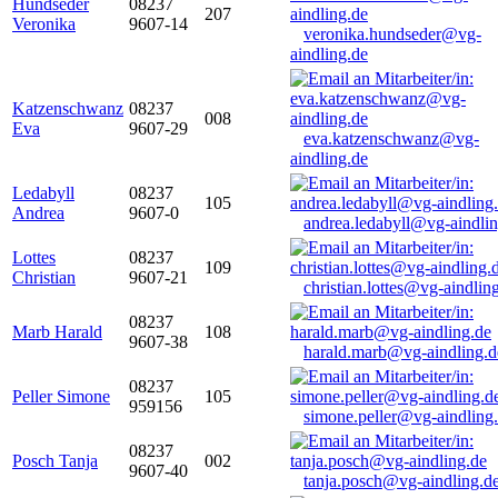
Hundseder
08237
207
Veronika
9607-14
veronika.hundseder@vg-
aindling.de
Katzenschwanz
08237
008
Eva
9607-29
eva.katzenschwanz@vg-
aindling.de
Ledabyll
08237
105
Andrea
9607-0
andrea.ledabyll@vg-aindli
Lottes
08237
109
Christian
9607-21
christian.lottes@vg-aindlin
08237
Marb Harald
108
9607-38
harald.marb@vg-aindling.d
08237
Peller Simone
105
959156
simone.peller@vg-aindling
08237
Posch Tanja
002
9607-40
tanja.posch@vg-aindling.d