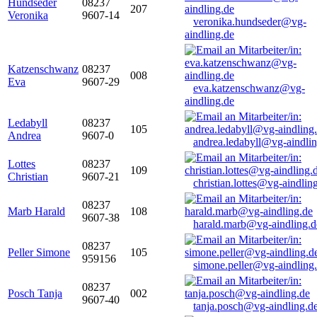
Hundseder
08237
207
Veronika
9607-14
veronika.hundseder@vg-
aindling.de
Katzenschwanz
08237
008
Eva
9607-29
eva.katzenschwanz@vg-
aindling.de
Ledabyll
08237
105
Andrea
9607-0
andrea.ledabyll@vg-aindli
Lottes
08237
109
Christian
9607-21
christian.lottes@vg-aindlin
08237
Marb Harald
108
9607-38
harald.marb@vg-aindling.d
08237
Peller Simone
105
959156
simone.peller@vg-aindling
08237
Posch Tanja
002
9607-40
tanja.posch@vg-aindling.d