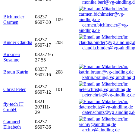
monika.barl@vg-aindling.d
Bichlmeier
08237
109
Carmen
9607-30
carmen.bichlmeier@vg-
aindling.de
08237
Binder Claudia
208
9607-17
claudia.binder@vg-aindling
Birkmeir
08237 95
Susanne
27 55
08237
Braun Katrin
208
9607-16
katrin.braun@vg-aindling.
08237
Christ Peter
101
9607-12
peter.christ@vg-aindling.de
0821
fly-tech IT
207111-
GmbH
29
datenschutz@vg-aindling.d
Gamperl
08237
Elisabeth
9607-36
archiv@aindling.de