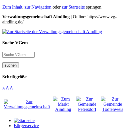
Zum Inhalt
,
zur Navigation
oder
zur Startseite
springen.
Verwaltungsgemeinschaft Aindling
| Online: https://www.vg-
aindling.de/
Suche VGem
suchen
Schriftgröße
A
A
A
Bürgerservice