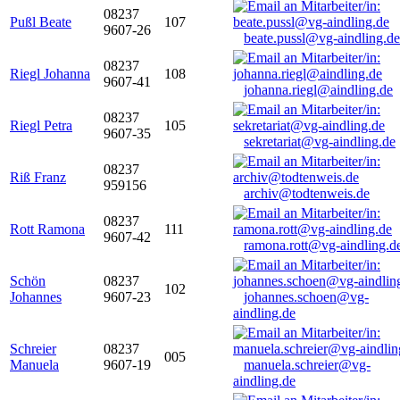
08237
Pußl Beate
107
9607-26
beate.pussl@vg-aindling.de
08237
Riegl Johanna
108
9607-41
johanna.riegl@aindling.de
08237
Riegl Petra
105
9607-35
sekretariat@vg-aindling.de
08237
Riß Franz
959156
archiv@todtenweis.de
08237
Rott Ramona
111
9607-42
ramona.rott@vg-aindling.d
Schön
08237
102
Johannes
9607-23
johannes.schoen@vg-
aindling.de
Schreier
08237
005
Manuela
9607-19
manuela.schreier@vg-
aindling.de