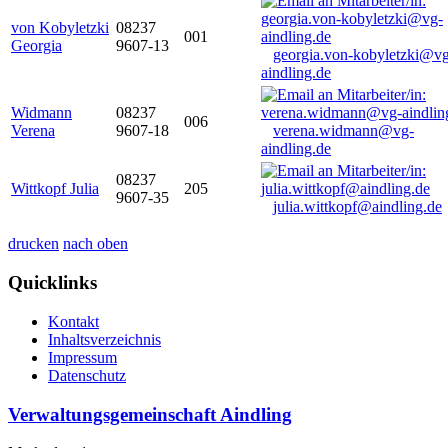
von Kobyletzki
08237
001
Georgia
9607-13
georgia.von-kobyletzki@vg
aindling.de
Widmann
08237
006
Verena
9607-18
verena.widmann@vg-
aindling.de
08237
Wittkopf Julia
205
9607-35
julia.wittkopf@aindling.de
drucken
nach oben
Quicklinks
Kontakt
Inhaltsverzeichnis
Impressum
Datenschutz
Verwaltungsgemeinschaft Aindling