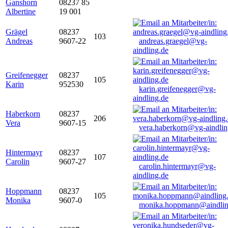
Ganshorn
08237 85
Albertine
19 001
Grägel
08237
103
Andreas
9607-22
andreas.graegel@vg-
aindling.de
Greifenegger
08237
105
Karin
952530
karin.greifenegger@vg-
aindling.de
Haberkorn
08237
206
Vera
9607-15
vera.haberkorn@vg-aindlin
Hintermayr
08237
107
Carolin
9607-27
carolin.hintermayr@vg-
aindling.de
Hoppmann
08237
105
Monika
9607-0
monika.hoppmann@aindlin