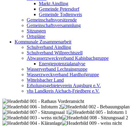
Markt Aindling
Gemeinde Petersdorf
Gemeinde Todtenweis
Gemeinschaftsvorsitzende
Gemeinschaftsversammlung
Sitzungen
Ortspläne
Kommunale Zusammenarbeit
Schulverband Aindling
Schulverband Willprechtszell
Abwasserzweckverband Kabisbachgruppe
Energiepotenzialanalyse
Wasserverband Lechraingruppe
Wasserzweckverband Hardhofgruppe
Wittelsbacher Land
Erholungsgebieteverein Augsburg e.V.
vhs Landkreis Aichach-Friedberg e.V.