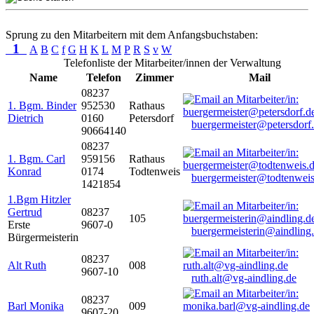
Sprung zu den Mitarbeitern mit dem Anfangsbuchstaben:
1
A
B
C
f
G
H
K
L
M
P
R
S
v
W
Telefonliste der Mitarbeiter/innen der Verwaltung
Name
Telefon
Zimmer
Mail
08237
1. Bgm. Binder
952530
Rathaus
Dietrich
0160
Petersdorf
buergermeister@petersdorf
90664140
08237
1. Bgm. Carl
959156
Rathaus
Konrad
0174
Todtenweis
buergermeister@todtenweis
1421854
1.Bgm Hitzler
Gertrud
08237
105
Erste
9607-0
buergermeisterin@aindling
Bürgermeisterin
08237
Alt Ruth
008
9607-10
ruth.alt@vg-aindling.de
08237
Barl Monika
009
9607-20