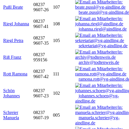
08237
Pußl Beate
107
9607-26
beate.pussl@vg-aindling.de
08237
Riegl Johanna
108
9607-41
johanna.riegl@aindling.de
08237
Riegl Petra
105
9607-35
sekretariat@vg-aindling.de
08237
Riß Franz
959156
archiv@todtenweis.de
08237
Rott Ramona
111
9607-42
ramona.rott@vg-aindling.d
Schön
08237
102
Johannes
9607-23
johannes.schoen@vg-
aindling.de
Schreier
08237
005
Manuela
9607-19
manuela.schreier@vg-
aindling.de