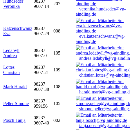
Hundseder
08237
207
Veronika
9607-14
veronika.hundseder@vg-
aindling.de
Katzenschwanz
08237
008
Eva
9607-29
eva.katzenschwanz@vg-
aindling.de
Ledabyll
08237
105
Andrea
9607-0
andrea.ledabyll@vg-aindli
Lottes
08237
109
Christian
9607-21
christian.lottes@vg-aindlin
08237
Marb Harald
108
9607-38
harald.marb@vg-aindling.d
08237
Peller Simone
105
959156
simone.peller@vg-aindling
08237
Posch Tanja
002
9607-40
tanja.posch@vg-aindling.d