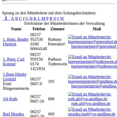
Sprung zu den Mitarbeitern mit dem Anfangsbuchstaben:
1
A
B
C
f
G
H
K
L
M
P
R
S
v
W
Telefonliste der Mitarbeiter/innen der Verwaltung
Name
Telefon
Zimmer
Mail
08237
1. Bgm. Binder
952530
Rathaus
Dietrich
0160
Petersdorf
buergermeister@petersdorf
90664140
08237
1. Bgm. Carl
959156
Rathaus
Konrad
0174
Todtenweis
buergermeister@todtenweis
1421854
1.Bgm Hitzler
Gertrud
08237
105
Erste
9607-0
buergermeisterin@aindling
Bürgermeisterin
08237
Alt Ruth
008
9607-10
ruth.alt@vg-aindling.de
08237
Barl Monika
009
9607-20