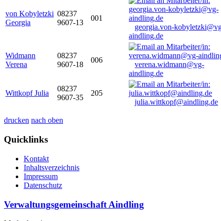
von Kobyletzki
08237
001
Georgia
9607-13
georgia.von-kobyletzki@vg
aindling.de
Widmann
08237
006
Verena
9607-18
verena.widmann@vg-
aindling.de
08237
Wittkopf Julia
205
9607-35
julia.wittkopf@aindling.de
drucken
nach oben
Quicklinks
Kontakt
Inhaltsverzeichnis
Impressum
Datenschutz
Verwaltungsgemeinschaft Aindling