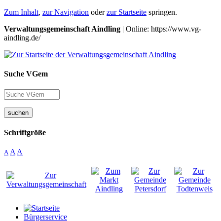
Zum Inhalt
,
zur Navigation
oder
zur Startseite
springen.
Verwaltungsgemeinschaft Aindling
| Online: https://www.vg-
aindling.de/
Suche VGem
suchen
Schriftgröße
A
A
A
Bürgerservice