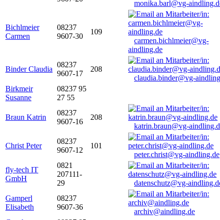
monika.barl@vg-aindling.d
Bichlmeier
08237
109
Carmen
9607-30
carmen.bichlmeier@vg-
aindling.de
08237
Binder Claudia
208
9607-17
claudia.binder@vg-aindling
Birkmeir
08237 95
Susanne
27 55
08237
Braun Katrin
208
9607-16
katrin.braun@vg-aindling.
08237
Christ Peter
101
9607-12
peter.christ@vg-aindling.de
0821
fly-tech IT
207111-
GmbH
29
datenschutz@vg-aindling.d
Gamperl
08237
Elisabeth
9607-36
archiv@aindling.de