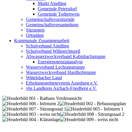
Markt Aindling
Gemeinde Petersdorf
Gemeinde Todtenweis
Gemeinschaftsvorsitzende
Gemeinschaftsversammlung
Sitzungen
Ortspläne
Kommunale Zusammenarbeit
Schulverband Aindling
Schulverband Willprechtszell
Abwasserzweckverband Kabisbachgruppe
Energiepotenzialanalyse
Wasserverband Lechraingruppe
Wasserzweckverband Hardhofgruppe
Wittelsbacher Land
Erholungsgebieteverein Augsburg e.V.
vhs Landkreis Aichach-Friedberg e.V.