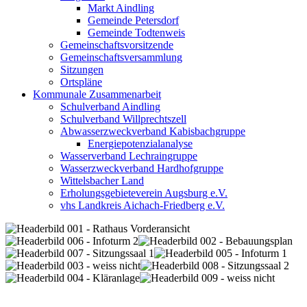
Markt Aindling
Gemeinde Petersdorf
Gemeinde Todtenweis
Gemeinschaftsvorsitzende
Gemeinschaftsversammlung
Sitzungen
Ortspläne
Kommunale Zusammenarbeit
Schulverband Aindling
Schulverband Willprechtszell
Abwasserzweckverband Kabisbachgruppe
Energiepotenzialanalyse
Wasserverband Lechraingruppe
Wasserzweckverband Hardhofgruppe
Wittelsbacher Land
Erholungsgebieteverein Augsburg e.V.
vhs Landkreis Aichach-Friedberg e.V.