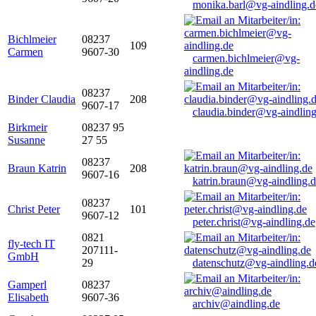
monika.barl@vg-aindling.d
Bichlmeier
08237
109
Carmen
9607-30
carmen.bichlmeier@vg-
aindling.de
08237
Binder Claudia
208
9607-17
claudia.binder@vg-aindling
Birkmeir
08237 95
Susanne
27 55
08237
Braun Katrin
208
9607-16
katrin.braun@vg-aindling.
08237
Christ Peter
101
9607-12
peter.christ@vg-aindling.de
0821
fly-tech IT
207111-
GmbH
29
datenschutz@vg-aindling.d
Gamperl
08237
Elisabeth
9607-36
archiv@aindling.de