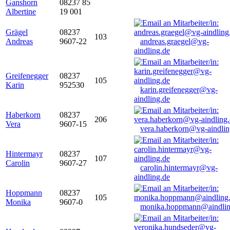
Ganshorn
08237 85
Albertine
19 001
Grägel
08237
103
Andreas
9607-22
andreas.graegel@vg-
aindling.de
Greifenegger
08237
105
Karin
952530
karin.greifenegger@vg-
aindling.de
Haberkorn
08237
206
Vera
9607-15
vera.haberkorn@vg-aindlin
Hintermayr
08237
107
Carolin
9607-27
carolin.hintermayr@vg-
aindling.de
Hoppmann
08237
105
Monika
9607-0
monika.hoppmann@aindlin