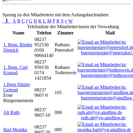
Sprung zu den Mitarbeitern mit dem Anfangsbuchstaben:
1
A
B
C
f
G
H
K
L
M
P
R
S
v
W
Telefonliste der Mitarbeiter/innen der Verwaltung
Name
Telefon
Zimmer
Mail
08237
1. Bgm. Binder
952530
Rathaus
Dietrich
0160
Petersdorf
buergermeister@petersdorf
90664140
08237
1. Bgm. Carl
959156
Rathaus
Konrad
0174
Todtenweis
buergermeister@todtenweis
1421854
1.Bgm Hitzler
Gertrud
08237
105
Erste
9607-0
buergermeisterin@aindling
Bürgermeisterin
08237
Alt Ruth
008
9607-10
ruth.alt@vg-aindling.de
08237
Barl Monika
009
9607-20