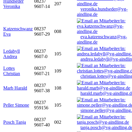
Hundseder
08237
207
Veronika
9607-14
veronika.hundseder@vg-
aindling.de
Katzenschwanz
08237
008
Eva
9607-29
eva.katzenschwanz@vg-
aindling.de
Ledabyll
08237
105
Andrea
9607-0
andrea.ledabyll@vg-aindli
Lottes
08237
109
Christian
9607-21
christian.lottes@vg-aindlin
08237
Marb Harald
108
9607-38
harald.marb@vg-aindling.d
08237
Peller Simone
105
959156
simone.peller@vg-aindling
08237
Posch Tanja
002
9607-40
tanja.posch@vg-aindling.d