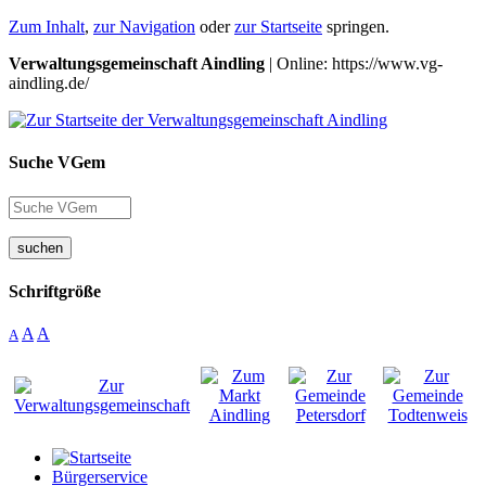
Zum Inhalt
,
zur Navigation
oder
zur Startseite
springen.
Verwaltungsgemeinschaft Aindling
| Online: https://www.vg-
aindling.de/
Suche VGem
suchen
Schriftgröße
A
A
A
Bürgerservice