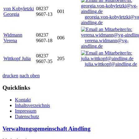
von Kobyletzki
08237
001
Georgia
9607-13
georgia.von-kobyletzki@vg
aindling.de
Widmann
08237
006
Verena
9607-18
verena.widmann@vg-
aindling.de
08237
Wittkopf Julia
205
9607-35
julia.wittkopf@aindling.de
drucken
nach oben
Quicklinks
Kontakt
Inhaltsverzeichnis
Impressum
Datenschutz
Verwaltungsgemeinschaft Aindling