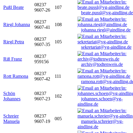
08237
Pußl Beate
107
9607-26
beate.pussl@vg-aindling.de
08237
Riegl Johanna
108
9607-41
johanna.riegl@aindling.de
08237
Riegl Petra
105
9607-35
sekretariat@vg-aindling.de
08237
Riß Franz
959156
archiv@todtenweis.de
08237
Rott Ramona
111
9607-42
ramona.rott@vg-aindling.d
Schön
08237
102
Johannes
9607-23
johannes.schoen@vg-
aindling.de
Schreier
08237
005
Manuela
9607-19
manuela.schreier@vg-
aindling.de