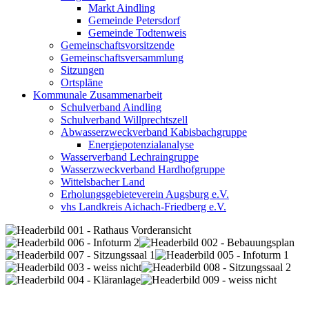
Markt Aindling
Gemeinde Petersdorf
Gemeinde Todtenweis
Gemeinschaftsvorsitzende
Gemeinschaftsversammlung
Sitzungen
Ortspläne
Kommunale Zusammenarbeit
Schulverband Aindling
Schulverband Willprechtszell
Abwasserzweckverband Kabisbachgruppe
Energiepotenzialanalyse
Wasserverband Lechraingruppe
Wasserzweckverband Hardhofgruppe
Wittelsbacher Land
Erholungsgebieteverein Augsburg e.V.
vhs Landkreis Aichach-Friedberg e.V.