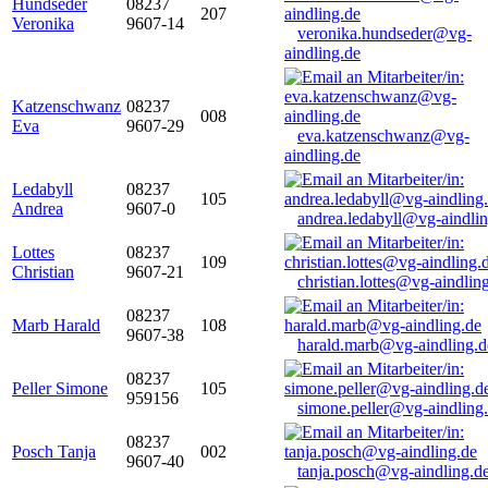
Hundseder
08237
207
Veronika
9607-14
veronika.hundseder@vg-
aindling.de
Katzenschwanz
08237
008
Eva
9607-29
eva.katzenschwanz@vg-
aindling.de
Ledabyll
08237
105
Andrea
9607-0
andrea.ledabyll@vg-aindli
Lottes
08237
109
Christian
9607-21
christian.lottes@vg-aindlin
08237
Marb Harald
108
9607-38
harald.marb@vg-aindling.d
08237
Peller Simone
105
959156
simone.peller@vg-aindling
08237
Posch Tanja
002
9607-40
tanja.posch@vg-aindling.d