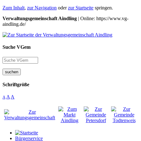
Zum Inhalt
,
zur Navigation
oder
zur Startseite
springen.
Verwaltungsgemeinschaft Aindling
| Online: https://www.vg-
aindling.de/
Suche VGem
suchen
Schriftgröße
A
A
A
Bürgerservice