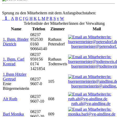
Sprung zu den Mitarbeitern mit dem Anfangsbuchstaben:
1
A
B
C
f
G
H
K
L
M
P
R
S
v
W
Telefonliste der Mitarbeiter/innen der Verwaltung
Name
Telefon
Zimmer
Mail
08237
1. Bgm. Binder
952530
Rathaus
Dietrich
0160
Petersdorf
buergermeister@petersdorf
90664140
08237
1. Bgm. Carl
959156
Rathaus
Konrad
0174
Todtenweis
buergermeister@todtenweis
1421854
1.Bgm Hitzler
Gertrud
08237
105
Erste
9607-0
buergermeisterin@aindling
Bürgermeisterin
08237
Alt Ruth
008
9607-10
ruth.alt@vg-aindling.de
08237
Barl Monika
009
9607-20