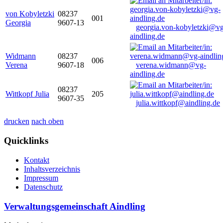
von Kobyletzki
08237
001
Georgia
9607-13
georgia.von-kobyletzki@vg
aindling.de
Widmann
08237
006
Verena
9607-18
verena.widmann@vg-
aindling.de
08237
Wittkopf Julia
205
9607-35
julia.wittkopf@aindling.de
drucken
nach oben
Quicklinks
Kontakt
Inhaltsverzeichnis
Impressum
Datenschutz
Verwaltungsgemeinschaft Aindling