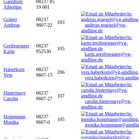
Ganshorn
08237 85
Albertine
19 001
Grägel
08237
103
Andreas
9607-22
andreas.graegel@vg-
aindling.de
Greifenegger
08237
105
Karin
952530
karin.greifenegger@vg-
aindling.de
Haberkorn
08237
206
Vera
9607-15
vera.haberkorn@vg-aindlin
Hintermayr
08237
107
Carolin
9607-27
carolin.hintermayr@vg-
aindling.de
Hoppmann
08237
105
Monika
9607-0
monika.hoppmann@aindlin