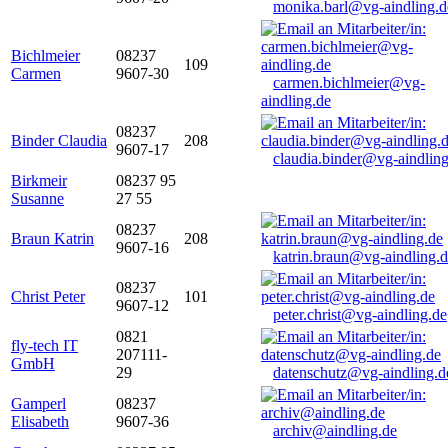
monika.barl@vg-aindling.d
Bichlmeier
08237
109
Carmen
9607-30
carmen.bichlmeier@vg-
aindling.de
08237
Binder Claudia
208
9607-17
claudia.binder@vg-aindling
Birkmeir
08237 95
Susanne
27 55
08237
Braun Katrin
208
9607-16
katrin.braun@vg-aindling.
08237
Christ Peter
101
9607-12
peter.christ@vg-aindling.de
0821
fly-tech IT
207111-
GmbH
29
datenschutz@vg-aindling.d
Gamperl
08237
Elisabeth
9607-36
archiv@aindling.de