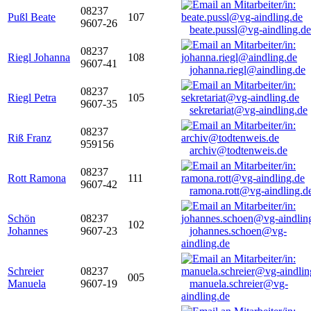
08237
Pußl Beate
107
9607-26
beate.pussl@vg-aindling.de
08237
Riegl Johanna
108
9607-41
johanna.riegl@aindling.de
08237
Riegl Petra
105
9607-35
sekretariat@vg-aindling.de
08237
Riß Franz
959156
archiv@todtenweis.de
08237
Rott Ramona
111
9607-42
ramona.rott@vg-aindling.d
Schön
08237
102
Johannes
9607-23
johannes.schoen@vg-
aindling.de
Schreier
08237
005
Manuela
9607-19
manuela.schreier@vg-
aindling.de