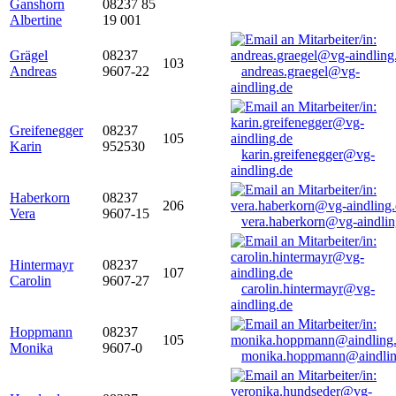
Ganshorn
08237 85
Albertine
19 001
Grägel
08237
103
Andreas
9607-22
andreas.graegel@vg-
aindling.de
Greifenegger
08237
105
Karin
952530
karin.greifenegger@vg-
aindling.de
Haberkorn
08237
206
Vera
9607-15
vera.haberkorn@vg-aindlin
Hintermayr
08237
107
Carolin
9607-27
carolin.hintermayr@vg-
aindling.de
Hoppmann
08237
105
Monika
9607-0
monika.hoppmann@aindlin