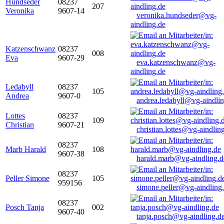
Hundseder
08237
207
Veronika
9607-14
veronika.hundseder@vg-
aindling.de
Katzenschwanz
08237
008
Eva
9607-29
eva.katzenschwanz@vg-
aindling.de
Ledabyll
08237
105
Andrea
9607-0
andrea.ledabyll@vg-aindli
Lottes
08237
109
Christian
9607-21
christian.lottes@vg-aindlin
08237
Marb Harald
108
9607-38
harald.marb@vg-aindling.d
08237
Peller Simone
105
959156
simone.peller@vg-aindling
08237
Posch Tanja
002
9607-40
tanja.posch@vg-aindling.d