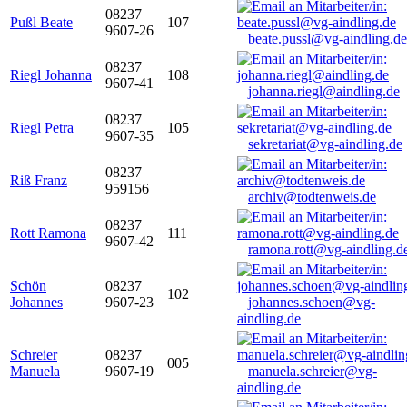
08237
Pußl Beate
107
9607-26
beate.pussl@vg-aindling.de
08237
Riegl Johanna
108
9607-41
johanna.riegl@aindling.de
08237
Riegl Petra
105
9607-35
sekretariat@vg-aindling.de
08237
Riß Franz
959156
archiv@todtenweis.de
08237
Rott Ramona
111
9607-42
ramona.rott@vg-aindling.d
Schön
08237
102
Johannes
9607-23
johannes.schoen@vg-
aindling.de
Schreier
08237
005
Manuela
9607-19
manuela.schreier@vg-
aindling.de