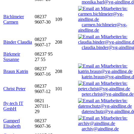
monika.barl@vg-aindling.d
Bichlmeier
08237
109
Carmen
9607-30
carmen.bichlmeier@vg-
aindling.de
08237
Binder Claudia
208
9607-17
claudia.binder@vg-aindling
Birkmeir
08237 95
Susanne
27 55
08237
Braun Katrin
208
9607-16
katrin.braun@vg-aindling.
08237
Christ Peter
101
9607-12
peter.christ@vg-aindling.de
0821
fly-tech IT
207111-
GmbH
29
datenschutz@vg-aindling.d
Gamperl
08237
Elisabeth
9607-36
archiv@aindling.de