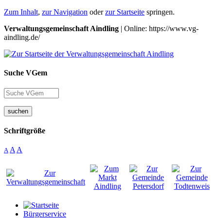
Zum Inhalt
,
zur Navigation
oder
zur Startseite
springen.
Verwaltungsgemeinschaft Aindling
| Online: https://www.vg-
aindling.de/
Suche VGem
suchen
Schriftgröße
A
A
A
Bürgerservice