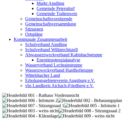
Markt Aindling
Gemeinde Petersdorf
Gemeinde Todtenweis
Gemeinschaftsvorsitzende
Gemeinschaftsversammlung
Sitzungen
Ortspläne
Kommunale Zusammenarbeit
Schulverband Aindling
Schulverband Willprechtszell
Abwasserzweckverband Kabisbachgruppe
Energiepotenzialanalyse
Wasserverband Lechraingruppe
Wasserzweckverband Hardhofgruppe
Wittelsbacher Land
Erholungsgebieteverein Augsburg e.V.
vhs Landkreis Aichach-Friedberg e.V.