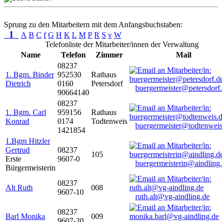
Sprung zu den Mitarbeitern mit dem Anfangsbuchstaben:
1
A
B
C
f
G
H
K
L
M
P
R
S
v
W
Telefonliste der Mitarbeiter/innen der Verwaltung
Name
Telefon
Zimmer
Mail
08237
1. Bgm. Binder
952530
Rathaus
Dietrich
0160
Petersdorf
buergermeister@petersdorf
90664140
08237
1. Bgm. Carl
959156
Rathaus
Konrad
0174
Todtenweis
buergermeister@todtenweis
1421854
1.Bgm Hitzler
Gertrud
08237
105
Erste
9607-0
buergermeisterin@aindling
Bürgermeisterin
08237
Alt Ruth
008
9607-10
ruth.alt@vg-aindling.de
08237
Barl Monika
009
9607-20