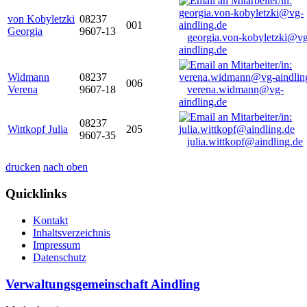
von Kobyletzki
08237
001
Georgia
9607-13
georgia.von-kobyletzki@vg
aindling.de
Widmann
08237
006
Verena
9607-18
verena.widmann@vg-
aindling.de
08237
Wittkopf Julia
205
9607-35
julia.wittkopf@aindling.de
drucken
nach oben
Quicklinks
Kontakt
Inhaltsverzeichnis
Impressum
Datenschutz
Verwaltungsgemeinschaft Aindling