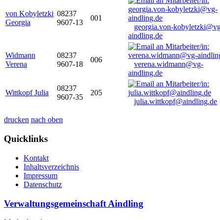
von Kobyletzki
08237
001
Georgia
9607-13
georgia.von-kobyletzki@vg
aindling.de
Widmann
08237
006
Verena
9607-18
verena.widmann@vg-
aindling.de
08237
Wittkopf Julia
205
9607-35
julia.wittkopf@aindling.de
drucken
nach oben
Quicklinks
Kontakt
Inhaltsverzeichnis
Impressum
Datenschutz
Verwaltungsgemeinschaft Aindling