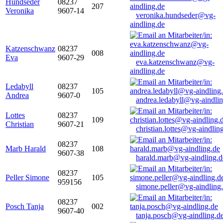
Hundseder
08237
207
Veronika
9607-14
veronika.hundseder@vg-
aindling.de
Katzenschwanz
08237
008
Eva
9607-29
eva.katzenschwanz@vg-
aindling.de
Ledabyll
08237
105
Andrea
9607-0
andrea.ledabyll@vg-aindli
Lottes
08237
109
Christian
9607-21
christian.lottes@vg-aindlin
08237
Marb Harald
108
9607-38
harald.marb@vg-aindling.d
08237
Peller Simone
105
959156
simone.peller@vg-aindling
08237
Posch Tanja
002
9607-40
tanja.posch@vg-aindling.d