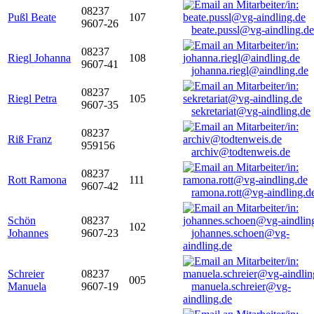
08237
Pußl Beate
107
9607-26
beate.pussl@vg-aindling.de
08237
Riegl Johanna
108
9607-41
johanna.riegl@aindling.de
08237
Riegl Petra
105
9607-35
sekretariat@vg-aindling.de
08237
Riß Franz
959156
archiv@todtenweis.de
08237
Rott Ramona
111
9607-42
ramona.rott@vg-aindling.d
Schön
08237
102
Johannes
9607-23
johannes.schoen@vg-
aindling.de
Schreier
08237
005
Manuela
9607-19
manuela.schreier@vg-
aindling.de