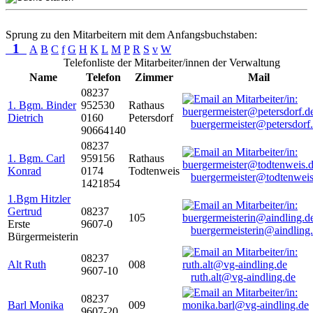
Sprung zu den Mitarbeitern mit dem Anfangsbuchstaben:
1
A
B
C
f
G
H
K
L
M
P
R
S
v
W
Telefonliste der Mitarbeiter/innen der Verwaltung
Name
Telefon
Zimmer
Mail
08237
1. Bgm. Binder
952530
Rathaus
Dietrich
0160
Petersdorf
buergermeister@petersdorf
90664140
08237
1. Bgm. Carl
959156
Rathaus
Konrad
0174
Todtenweis
buergermeister@todtenweis
1421854
1.Bgm Hitzler
Gertrud
08237
105
Erste
9607-0
buergermeisterin@aindling
Bürgermeisterin
08237
Alt Ruth
008
9607-10
ruth.alt@vg-aindling.de
08237
Barl Monika
009
9607-20