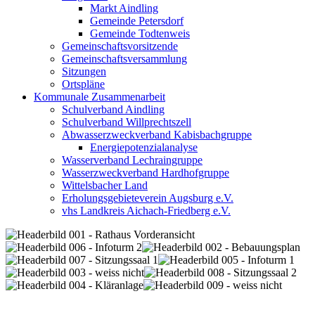
Markt Aindling
Gemeinde Petersdorf
Gemeinde Todtenweis
Gemeinschaftsvorsitzende
Gemeinschaftsversammlung
Sitzungen
Ortspläne
Kommunale Zusammenarbeit
Schulverband Aindling
Schulverband Willprechtszell
Abwasserzweckverband Kabisbachgruppe
Energiepotenzialanalyse
Wasserverband Lechraingruppe
Wasserzweckverband Hardhofgruppe
Wittelsbacher Land
Erholungsgebieteverein Augsburg e.V.
vhs Landkreis Aichach-Friedberg e.V.