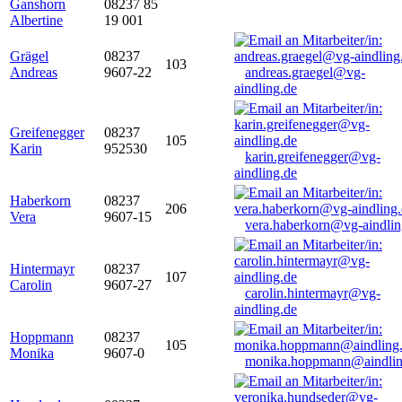
Ganshorn
08237 85
Albertine
19 001
Grägel
08237
103
Andreas
9607-22
andreas.graegel@vg-
aindling.de
Greifenegger
08237
105
Karin
952530
karin.greifenegger@vg-
aindling.de
Haberkorn
08237
206
Vera
9607-15
vera.haberkorn@vg-aindlin
Hintermayr
08237
107
Carolin
9607-27
carolin.hintermayr@vg-
aindling.de
Hoppmann
08237
105
Monika
9607-0
monika.hoppmann@aindlin