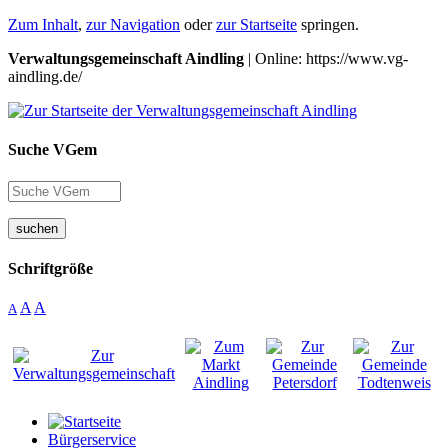
Zum Inhalt
,
zur Navigation
oder
zur Startseite
springen.
Verwaltungsgemeinschaft Aindling
| Online: https://www.vg-
aindling.de/
Suche VGem
suchen
Schriftgröße
A
A
A
Bürgerservice