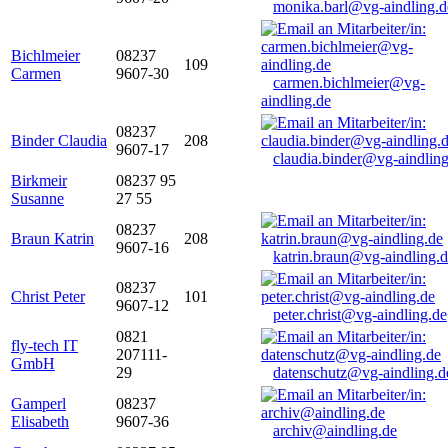
monika.barl@vg-aindling.d
Bichlmeier
08237
109
Carmen
9607-30
carmen.bichlmeier@vg-
aindling.de
08237
Binder Claudia
208
9607-17
claudia.binder@vg-aindling
Birkmeir
08237 95
Susanne
27 55
08237
Braun Katrin
208
9607-16
katrin.braun@vg-aindling.
08237
Christ Peter
101
9607-12
peter.christ@vg-aindling.de
0821
fly-tech IT
207111-
GmbH
29
datenschutz@vg-aindling.d
Gamperl
08237
Elisabeth
9607-36
archiv@aindling.de