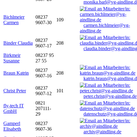
monika.barl@vg-aindling.d
Bichlmeier
08237
109
Carmen
9607-30
carmen.bichlmeier@vg-
aindling.de
08237
Binder Claudia
208
9607-17
claudia.binder@vg-aindling
Birkmeir
08237 95
Susanne
27 55
08237
Braun Katrin
208
9607-16
katrin.braun@vg-aindling.
08237
Christ Peter
101
9607-12
peter.christ@vg-aindling.de
0821
fly-tech IT
207111-
GmbH
29
datenschutz@vg-aindling.d
Gamperl
08237
Elisabeth
9607-36
archiv@aindling.de