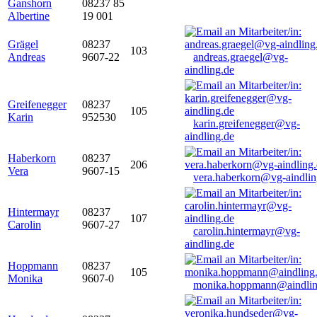
Ganshorn
08237 85
Albertine
19 001
Grägel
08237
103
Andreas
9607-22
andreas.graegel@vg-
aindling.de
Greifenegger
08237
105
Karin
952530
karin.greifenegger@vg-
aindling.de
Haberkorn
08237
206
Vera
9607-15
vera.haberkorn@vg-aindlin
Hintermayr
08237
107
Carolin
9607-27
carolin.hintermayr@vg-
aindling.de
Hoppmann
08237
105
Monika
9607-0
monika.hoppmann@aindlin