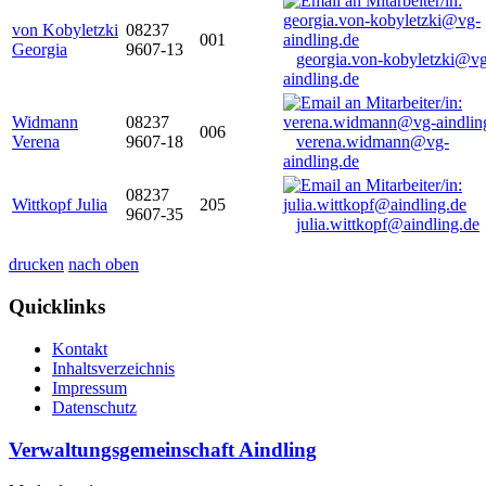
von Kobyletzki
08237
001
Georgia
9607-13
georgia.von-kobyletzki@vg
aindling.de
Widmann
08237
006
Verena
9607-18
verena.widmann@vg-
aindling.de
08237
Wittkopf Julia
205
9607-35
julia.wittkopf@aindling.de
drucken
nach oben
Quicklinks
Kontakt
Inhaltsverzeichnis
Impressum
Datenschutz
Verwaltungsgemeinschaft Aindling