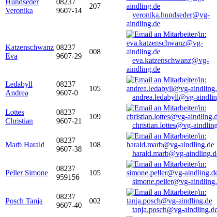
Hundseder
08237
207
Veronika
9607-14
veronika.hundseder@vg-
aindling.de
Katzenschwanz
08237
008
Eva
9607-29
eva.katzenschwanz@vg-
aindling.de
Ledabyll
08237
105
Andrea
9607-0
andrea.ledabyll@vg-aindli
Lottes
08237
109
Christian
9607-21
christian.lottes@vg-aindlin
08237
Marb Harald
108
9607-38
harald.marb@vg-aindling.d
08237
Peller Simone
105
959156
simone.peller@vg-aindling
08237
Posch Tanja
002
9607-40
tanja.posch@vg-aindling.d