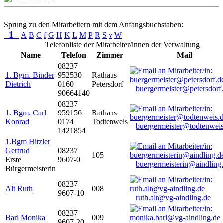
Sprung zu den Mitarbeitern mit dem Anfangsbuchstaben:
1
A
B
C
f
G
H
K
L
M
P
R
S
v
W
Telefonliste der Mitarbeiter/innen der Verwaltung
Name
Telefon
Zimmer
Mail
08237
1. Bgm. Binder
952530
Rathaus
Dietrich
0160
Petersdorf
buergermeister@petersdorf
90664140
08237
1. Bgm. Carl
959156
Rathaus
Konrad
0174
Todtenweis
buergermeister@todtenweis
1421854
1.Bgm Hitzler
Gertrud
08237
105
Erste
9607-0
buergermeisterin@aindling
Bürgermeisterin
08237
Alt Ruth
008
9607-10
ruth.alt@vg-aindling.de
08237
Barl Monika
009
9607-20