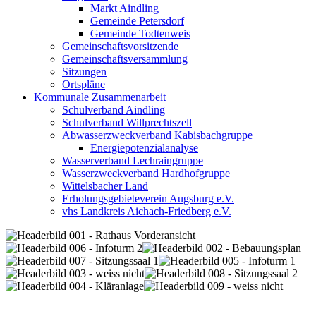
Markt Aindling
Gemeinde Petersdorf
Gemeinde Todtenweis
Gemeinschaftsvorsitzende
Gemeinschaftsversammlung
Sitzungen
Ortspläne
Kommunale Zusammenarbeit
Schulverband Aindling
Schulverband Willprechtszell
Abwasserzweckverband Kabisbachgruppe
Energiepotenzialanalyse
Wasserverband Lechraingruppe
Wasserzweckverband Hardhofgruppe
Wittelsbacher Land
Erholungsgebieteverein Augsburg e.V.
vhs Landkreis Aichach-Friedberg e.V.