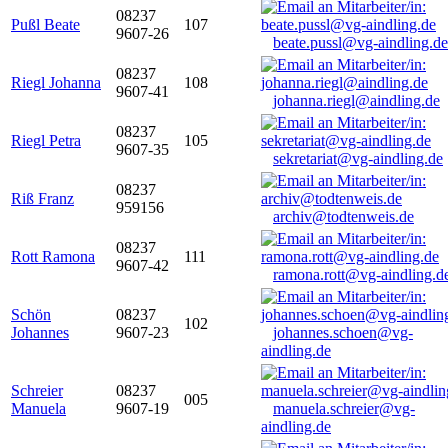
08237
Pußl Beate
107
9607-26
beate.pussl@vg-aindling.de
08237
Riegl Johanna
108
9607-41
johanna.riegl@aindling.de
08237
Riegl Petra
105
9607-35
sekretariat@vg-aindling.de
08237
Riß Franz
959156
archiv@todtenweis.de
08237
Rott Ramona
111
9607-42
ramona.rott@vg-aindling.d
Schön
08237
102
Johannes
9607-23
johannes.schoen@vg-
aindling.de
Schreier
08237
005
Manuela
9607-19
manuela.schreier@vg-
aindling.de