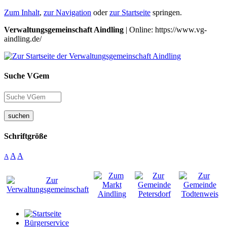
Zum Inhalt
,
zur Navigation
oder
zur Startseite
springen.
Verwaltungsgemeinschaft Aindling
| Online: https://www.vg-
aindling.de/
Suche VGem
suchen
Schriftgröße
A
A
A
Bürgerservice