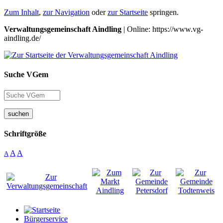
Zum Inhalt
,
zur Navigation
oder
zur Startseite
springen.
Verwaltungsgemeinschaft Aindling
| Online: https://www.vg-
aindling.de/
Suche VGem
suchen
Schriftgröße
A
A
A
Bürgerservice