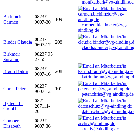
monika.barl@vg-aindling.d
Bichlmeier
08237
109
Carmen
9607-30
carmen.bichlmeier@vg-
aindling.de
08237
Binder Claudia
208
9607-17
claudia.binder@vg-aindling
Birkmeir
08237 95
Susanne
27 55
08237
Braun Katrin
208
9607-16
katrin.braun@vg-aindling.
08237
Christ Peter
101
9607-12
peter.christ@vg-aindling.de
0821
fly-tech IT
207111-
GmbH
29
datenschutz@vg-aindling.d
Gamperl
08237
Elisabeth
9607-36
archiv@aindling.de