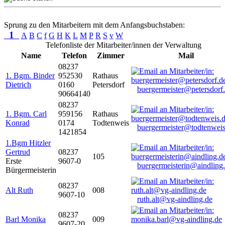
Sprung zu den Mitarbeitern mit dem Anfangsbuchstaben:
1
A
B
C
f
G
H
K
L
M
P
R
S
v
W
Telefonliste der Mitarbeiter/innen der Verwaltung
Name
Telefon
Zimmer
Mail
08237
1. Bgm. Binder
952530
Rathaus
Dietrich
0160
Petersdorf
buergermeister@petersdorf
90664140
08237
1. Bgm. Carl
959156
Rathaus
Konrad
0174
Todtenweis
buergermeister@todtenweis
1421854
1.Bgm Hitzler
Gertrud
08237
105
Erste
9607-0
buergermeisterin@aindling
Bürgermeisterin
08237
Alt Ruth
008
9607-10
ruth.alt@vg-aindling.de
08237
Barl Monika
009
9607-20