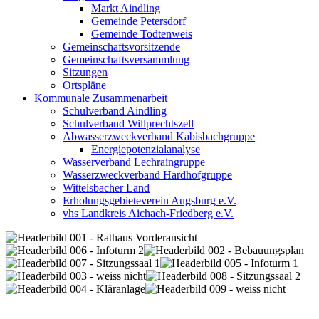
Markt Aindling
Gemeinde Petersdorf
Gemeinde Todtenweis
Gemeinschaftsvorsitzende
Gemeinschaftsversammlung
Sitzungen
Ortspläne
Kommunale Zusammenarbeit
Schulverband Aindling
Schulverband Willprechtszell
Abwasserzweckverband Kabisbachgruppe
Energiepotenzialanalyse
Wasserverband Lechraingruppe
Wasserzweckverband Hardhofgruppe
Wittelsbacher Land
Erholungsgebieteverein Augsburg e.V.
vhs Landkreis Aichach-Friedberg e.V.