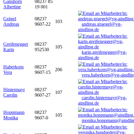
Ganshorn
08237 85
Albertine
19 001
Grägel
08237
103
Andreas
9607-22
andreas.graegel@vg-
aindling.de
Greifenegger
08237
105
Karin
952530
karin.greifenegger@vg-
aindling.de
Haberkorn
08237
206
Vera
9607-15
vera.haberkorn@vg-aindlin
Hintermayr
08237
107
Carolin
9607-27
carolin.hintermayr@vg-
aindling.de
Hoppmann
08237
105
Monika
9607-0
monika.hoppmann@aindlin