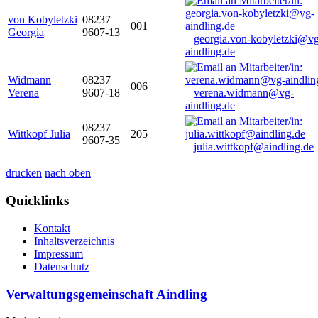
von Kobyletzki
08237
001
Georgia
9607-13
georgia.von-kobyletzki@vg
aindling.de
Widmann
08237
006
Verena
9607-18
verena.widmann@vg-
aindling.de
08237
Wittkopf Julia
205
9607-35
julia.wittkopf@aindling.de
drucken
nach oben
Quicklinks
Kontakt
Inhaltsverzeichnis
Impressum
Datenschutz
Verwaltungsgemeinschaft Aindling