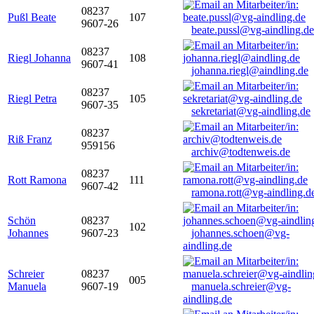
08237
Pußl Beate
107
9607-26
beate.pussl@vg-aindling.de
08237
Riegl Johanna
108
9607-41
johanna.riegl@aindling.de
08237
Riegl Petra
105
9607-35
sekretariat@vg-aindling.de
08237
Riß Franz
959156
archiv@todtenweis.de
08237
Rott Ramona
111
9607-42
ramona.rott@vg-aindling.d
Schön
08237
102
Johannes
9607-23
johannes.schoen@vg-
aindling.de
Schreier
08237
005
Manuela
9607-19
manuela.schreier@vg-
aindling.de