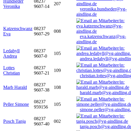
Hundseder
08237
207
Veronika
9607-14
veronika.hundseder@vg-
aindling.de
Katzenschwanz
08237
008
Eva
9607-29
eva.katzenschwanz@vg-
aindling.de
Ledabyll
08237
105
Andrea
9607-0
andrea.ledabyll@vg-aindli
Lottes
08237
109
Christian
9607-21
christian.lottes@vg-aindlin
08237
Marb Harald
108
9607-38
harald.marb@vg-aindling.d
08237
Peller Simone
105
959156
simone.peller@vg-aindling
08237
Posch Tanja
002
9607-40
tanja.posch@vg-aindling.d