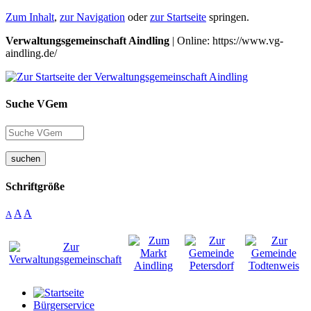
Zum Inhalt
,
zur Navigation
oder
zur Startseite
springen.
Verwaltungsgemeinschaft Aindling
| Online: https://www.vg-
aindling.de/
Suche VGem
suchen
Schriftgröße
A
A
A
Bürgerservice