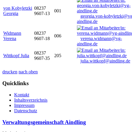
von Kobyletzki
08237
001
Georgia
9607-13
georgia.von-kobyletzki@vg
aindling.de
Widmann
08237
006
Verena
9607-18
verena.widmann@vg-
aindling.de
08237
Wittkopf Julia
205
9607-35
julia.wittkopf@aindling.de
drucken
nach oben
Quicklinks
Kontakt
Inhaltsverzeichnis
Impressum
Datenschutz
Verwaltungsgemeinschaft Aindling