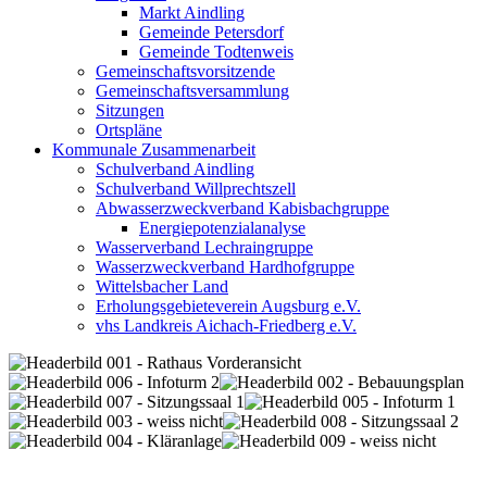
Markt Aindling
Gemeinde Petersdorf
Gemeinde Todtenweis
Gemeinschaftsvorsitzende
Gemeinschaftsversammlung
Sitzungen
Ortspläne
Kommunale Zusammenarbeit
Schulverband Aindling
Schulverband Willprechtszell
Abwasserzweckverband Kabisbachgruppe
Energiepotenzialanalyse
Wasserverband Lechraingruppe
Wasserzweckverband Hardhofgruppe
Wittelsbacher Land
Erholungsgebieteverein Augsburg e.V.
vhs Landkreis Aichach-Friedberg e.V.