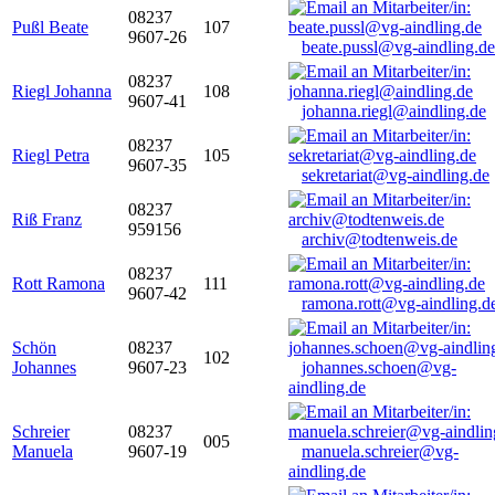
08237
Pußl Beate
107
9607-26
beate.pussl@vg-aindling.de
08237
Riegl Johanna
108
9607-41
johanna.riegl@aindling.de
08237
Riegl Petra
105
9607-35
sekretariat@vg-aindling.de
08237
Riß Franz
959156
archiv@todtenweis.de
08237
Rott Ramona
111
9607-42
ramona.rott@vg-aindling.d
Schön
08237
102
Johannes
9607-23
johannes.schoen@vg-
aindling.de
Schreier
08237
005
Manuela
9607-19
manuela.schreier@vg-
aindling.de