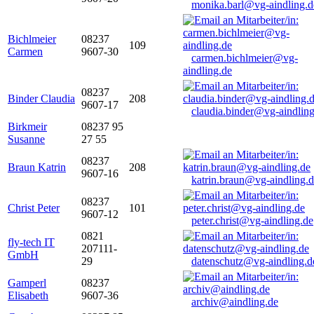
monika.barl@vg-aindling.d
Bichlmeier
08237
109
Carmen
9607-30
carmen.bichlmeier@vg-
aindling.de
08237
Binder Claudia
208
9607-17
claudia.binder@vg-aindling
Birkmeir
08237 95
Susanne
27 55
08237
Braun Katrin
208
9607-16
katrin.braun@vg-aindling.
08237
Christ Peter
101
9607-12
peter.christ@vg-aindling.de
0821
fly-tech IT
207111-
GmbH
29
datenschutz@vg-aindling.d
Gamperl
08237
Elisabeth
9607-36
archiv@aindling.de