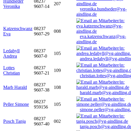
Hundseder
08237
207
Veronika
9607-14
veronika.hundseder@vg-
aindling.de
Katzenschwanz
08237
008
Eva
9607-29
eva.katzenschwanz@vg-
aindling.de
Ledabyll
08237
105
Andrea
9607-0
andrea.ledabyll@vg-aindli
Lottes
08237
109
Christian
9607-21
christian.lottes@vg-aindlin
08237
Marb Harald
108
9607-38
harald.marb@vg-aindling.d
08237
Peller Simone
105
959156
simone.peller@vg-aindling
08237
Posch Tanja
002
9607-40
tanja.posch@vg-aindling.d