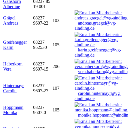
Ganshorn
08237 85
Albertine
19 001
Grägel
08237
103
Andreas
9607-22
andreas.graegel@vg-
aindling.de
Greifenegger
08237
105
Karin
952530
karin.greifenegger@vg-
aindling.de
Haberkorn
08237
206
Vera
9607-15
vera.haberkorn@vg-aindlin
Hintermayr
08237
107
Carolin
9607-27
carolin.hintermayr@vg-
aindling.de
Hoppmann
08237
105
Monika
9607-0
monika.hoppmann@aindlin