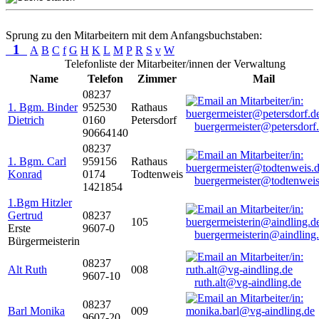
Sprung zu den Mitarbeitern mit dem Anfangsbuchstaben:
1
A
B
C
f
G
H
K
L
M
P
R
S
v
W
Telefonliste der Mitarbeiter/innen der Verwaltung
Name
Telefon
Zimmer
Mail
08237
1. Bgm. Binder
952530
Rathaus
Dietrich
0160
Petersdorf
buergermeister@petersdorf
90664140
08237
1. Bgm. Carl
959156
Rathaus
Konrad
0174
Todtenweis
buergermeister@todtenweis
1421854
1.Bgm Hitzler
Gertrud
08237
105
Erste
9607-0
buergermeisterin@aindling
Bürgermeisterin
08237
Alt Ruth
008
9607-10
ruth.alt@vg-aindling.de
08237
Barl Monika
009
9607-20