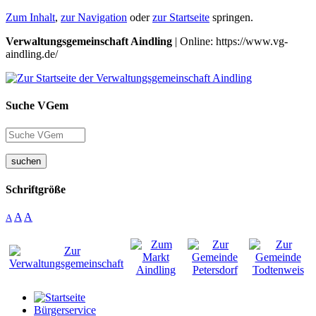
Zum Inhalt
,
zur Navigation
oder
zur Startseite
springen.
Verwaltungsgemeinschaft Aindling
| Online: https://www.vg-
aindling.de/
Suche VGem
suchen
Schriftgröße
A
A
A
Bürgerservice