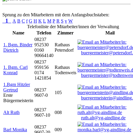
Sprung zu den Mitarbeitern mit dem Anfangsbuchstaben:
1
A
B
C
f
G
H
K
L
M
P
R
S
v
W
Telefonliste der Mitarbeiter/innen der Verwaltung
Name
Telefon
Zimmer
Mail
08237
1. Bgm. Binder
952530
Rathaus
Dietrich
0160
Petersdorf
buergermeister@petersdorf
90664140
08237
1. Bgm. Carl
959156
Rathaus
Konrad
0174
Todtenweis
buergermeister@todtenweis
1421854
1.Bgm Hitzler
Gertrud
08237
105
Erste
9607-0
buergermeisterin@aindling
Bürgermeisterin
08237
Alt Ruth
008
9607-10
ruth.alt@vg-aindling.de
08237
Barl Monika
009
9607-20