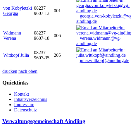
von Kobyletzki
08237
001
Georgia
9607-13
georgia.von-kobyletzki@vg
aindling.de
Widmann
08237
006
Verena
9607-18
verena.widmann@vg-
aindling.de
08237
Wittkopf Julia
205
9607-35
julia.wittkopf@aindling.de
drucken
nach oben
Quicklinks
Kontakt
Inhaltsverzeichnis
Impressum
Datenschutz
Verwaltungsgemeinschaft Aindling