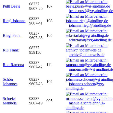
08237
Pußl Beate
107
9607-26
beate.pussl@vg-aindling.de
08237
Riegl Johanna
108
9607-41
johanna.riegl@aindling.de
08237
Riegl Petra
105
9607-35
sekretariat@vg-aindling.de
08237
Riß Franz
959156
archiv@todtenweis.de
08237
Rott Ramona
111
9607-42
ramona.rott@vg-aindling.d
Schön
08237
102
Johannes
9607-23
johannes.schoen@vg-
aindling.de
Schreier
08237
005
Manuela
9607-19
manuela.schreier@vg-
aindling.de