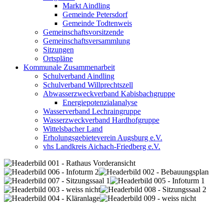
Markt Aindling
Gemeinde Petersdorf
Gemeinde Todtenweis
Gemeinschaftsvorsitzende
Gemeinschaftsversammlung
Sitzungen
Ortspläne
Kommunale Zusammenarbeit
Schulverband Aindling
Schulverband Willprechtszell
Abwasserzweckverband Kabisbachgruppe
Energiepotenzialanalyse
Wasserverband Lechraingruppe
Wasserzweckverband Hardhofgruppe
Wittelsbacher Land
Erholungsgebieteverein Augsburg e.V.
vhs Landkreis Aichach-Friedberg e.V.