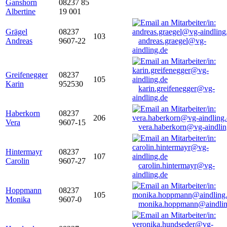
Ganshorn
08237 85
Albertine
19 001
Grägel
08237
103
Andreas
9607-22
andreas.graegel@vg-
aindling.de
Greifenegger
08237
105
Karin
952530
karin.greifenegger@vg-
aindling.de
Haberkorn
08237
206
Vera
9607-15
vera.haberkorn@vg-aindlin
Hintermayr
08237
107
Carolin
9607-27
carolin.hintermayr@vg-
aindling.de
Hoppmann
08237
105
Monika
9607-0
monika.hoppmann@aindlin