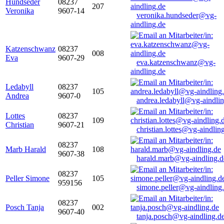
Hundseder
08237
207
Veronika
9607-14
veronika.hundseder@vg-
aindling.de
Katzenschwanz
08237
008
Eva
9607-29
eva.katzenschwanz@vg-
aindling.de
Ledabyll
08237
105
Andrea
9607-0
andrea.ledabyll@vg-aindli
Lottes
08237
109
Christian
9607-21
christian.lottes@vg-aindlin
08237
Marb Harald
108
9607-38
harald.marb@vg-aindling.d
08237
Peller Simone
105
959156
simone.peller@vg-aindling
08237
Posch Tanja
002
9607-40
tanja.posch@vg-aindling.d