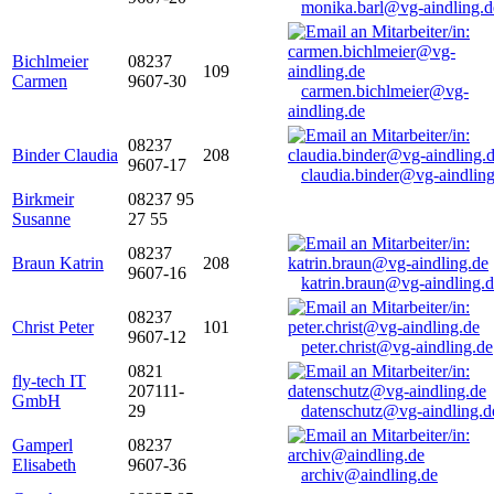
monika.barl@vg-aindling.d
Bichlmeier
08237
109
Carmen
9607-30
carmen.bichlmeier@vg-
aindling.de
08237
Binder Claudia
208
9607-17
claudia.binder@vg-aindling
Birkmeir
08237 95
Susanne
27 55
08237
Braun Katrin
208
9607-16
katrin.braun@vg-aindling.
08237
Christ Peter
101
9607-12
peter.christ@vg-aindling.de
0821
fly-tech IT
207111-
GmbH
29
datenschutz@vg-aindling.d
Gamperl
08237
Elisabeth
9607-36
archiv@aindling.de