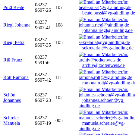
08237
Pußl Beate
107
9607-26
beate.pussl@vg-aindling.de
08237
Riegl Johanna
108
9607-41
johanna.riegl@aindling.de
08237
Riegl Petra
105
9607-35
sekretariat@vg-aindling.de
08237
Riß Franz
959156
archiv@todtenweis.de
08237
Rott Ramona
111
9607-42
ramona.rott@vg-aindling.d
Schön
08237
102
Johannes
9607-23
johannes.schoen@vg-
aindling.de
Schreier
08237
005
Manuela
9607-19
manuela.schreier@vg-
aindling.de