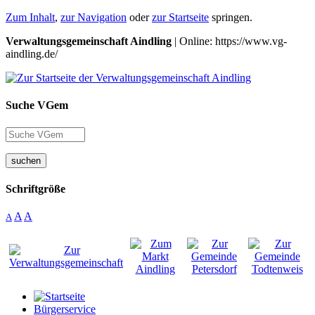
Zum Inhalt
,
zur Navigation
oder
zur Startseite
springen.
Verwaltungsgemeinschaft Aindling
| Online: https://www.vg-
aindling.de/
Suche VGem
suchen
Schriftgröße
A
A
A
Bürgerservice