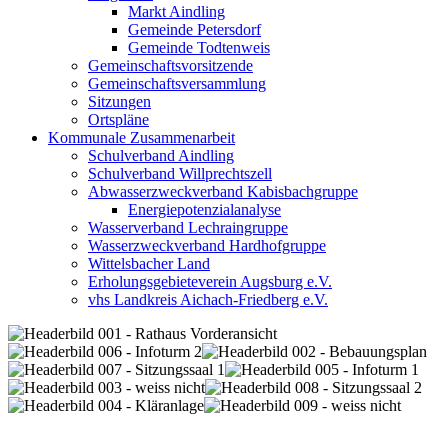
Markt Aindling
Gemeinde Petersdorf
Gemeinde Todtenweis
Gemeinschaftsvorsitzende
Gemeinschaftsversammlung
Sitzungen
Ortspläne
Kommunale Zusammenarbeit
Schulverband Aindling
Schulverband Willprechtszell
Abwasserzweckverband Kabisbachgruppe
Energiepotenzialanalyse
Wasserverband Lechraingruppe
Wasserzweckverband Hardhofgruppe
Wittelsbacher Land
Erholungsgebieteverein Augsburg e.V.
vhs Landkreis Aichach-Friedberg e.V.