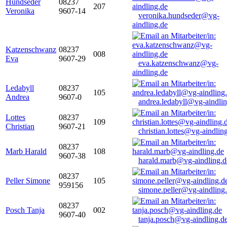
Hundseder
08237
207
Veronika
9607-14
veronika.hundseder@vg-
aindling.de
Katzenschwanz
08237
008
Eva
9607-29
eva.katzenschwanz@vg-
aindling.de
Ledabyll
08237
105
Andrea
9607-0
andrea.ledabyll@vg-aindli
Lottes
08237
109
Christian
9607-21
christian.lottes@vg-aindlin
08237
Marb Harald
108
9607-38
harald.marb@vg-aindling.d
08237
Peller Simone
105
959156
simone.peller@vg-aindling
08237
Posch Tanja
002
9607-40
tanja.posch@vg-aindling.d