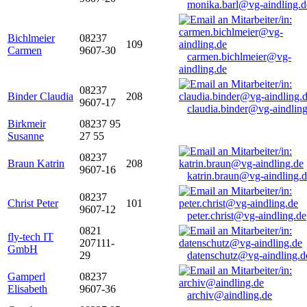
monika.barl@vg-aindling.d
Bichlmeier
08237
109
Carmen
9607-30
carmen.bichlmeier@vg-
aindling.de
08237
Binder Claudia
208
9607-17
claudia.binder@vg-aindling
Birkmeir
08237 95
Susanne
27 55
08237
Braun Katrin
208
9607-16
katrin.braun@vg-aindling.
08237
Christ Peter
101
9607-12
peter.christ@vg-aindling.de
0821
fly-tech IT
207111-
GmbH
29
datenschutz@vg-aindling.d
Gamperl
08237
Elisabeth
9607-36
archiv@aindling.de