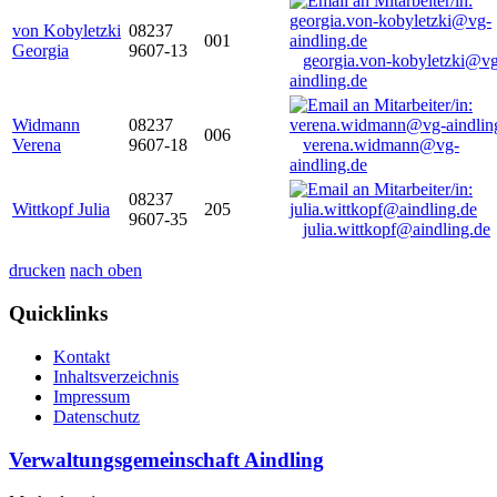
von Kobyletzki
08237
001
Georgia
9607-13
georgia.von-kobyletzki@vg
aindling.de
Widmann
08237
006
Verena
9607-18
verena.widmann@vg-
aindling.de
08237
Wittkopf Julia
205
9607-35
julia.wittkopf@aindling.de
drucken
nach oben
Quicklinks
Kontakt
Inhaltsverzeichnis
Impressum
Datenschutz
Verwaltungsgemeinschaft Aindling