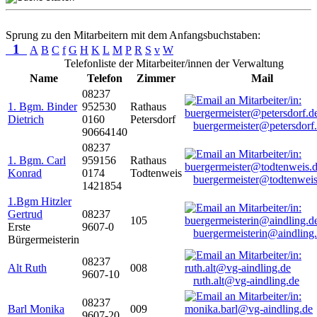
Sprung zu den Mitarbeitern mit dem Anfangsbuchstaben:
1
A
B
C
f
G
H
K
L
M
P
R
S
v
W
Telefonliste der Mitarbeiter/innen der Verwaltung
Name
Telefon
Zimmer
Mail
08237
1. Bgm. Binder
952530
Rathaus
Dietrich
0160
Petersdorf
buergermeister@petersdorf
90664140
08237
1. Bgm. Carl
959156
Rathaus
Konrad
0174
Todtenweis
buergermeister@todtenweis
1421854
1.Bgm Hitzler
Gertrud
08237
105
Erste
9607-0
buergermeisterin@aindling
Bürgermeisterin
08237
Alt Ruth
008
9607-10
ruth.alt@vg-aindling.de
08237
Barl Monika
009
9607-20