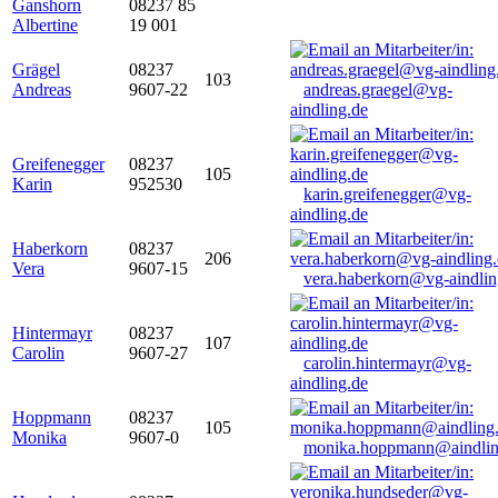
Ganshorn
08237 85
Albertine
19 001
Grägel
08237
103
Andreas
9607-22
andreas.graegel@vg-
aindling.de
Greifenegger
08237
105
Karin
952530
karin.greifenegger@vg-
aindling.de
Haberkorn
08237
206
Vera
9607-15
vera.haberkorn@vg-aindlin
Hintermayr
08237
107
Carolin
9607-27
carolin.hintermayr@vg-
aindling.de
Hoppmann
08237
105
Monika
9607-0
monika.hoppmann@aindlin