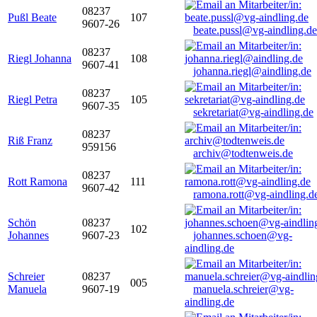
08237
Pußl Beate
107
9607-26
beate.pussl@vg-aindling.de
08237
Riegl Johanna
108
9607-41
johanna.riegl@aindling.de
08237
Riegl Petra
105
9607-35
sekretariat@vg-aindling.de
08237
Riß Franz
959156
archiv@todtenweis.de
08237
Rott Ramona
111
9607-42
ramona.rott@vg-aindling.d
Schön
08237
102
Johannes
9607-23
johannes.schoen@vg-
aindling.de
Schreier
08237
005
Manuela
9607-19
manuela.schreier@vg-
aindling.de