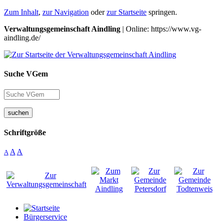
Zum Inhalt
,
zur Navigation
oder
zur Startseite
springen.
Verwaltungsgemeinschaft Aindling
| Online: https://www.vg-
aindling.de/
Suche VGem
suchen
Schriftgröße
A
A
A
Bürgerservice