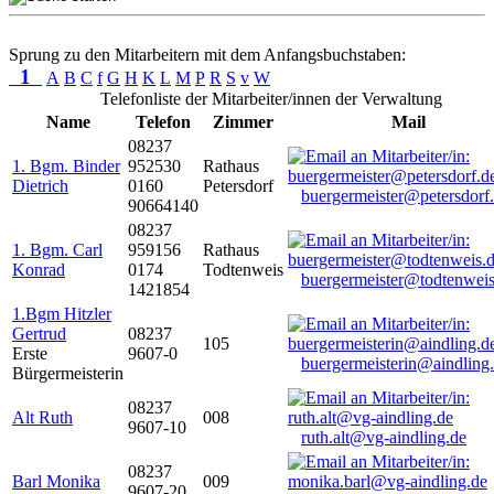
Sprung zu den Mitarbeitern mit dem Anfangsbuchstaben:
1
A
B
C
f
G
H
K
L
M
P
R
S
v
W
Telefonliste der Mitarbeiter/innen der Verwaltung
Name
Telefon
Zimmer
Mail
08237
1. Bgm. Binder
952530
Rathaus
Dietrich
0160
Petersdorf
buergermeister@petersdorf
90664140
08237
1. Bgm. Carl
959156
Rathaus
Konrad
0174
Todtenweis
buergermeister@todtenweis
1421854
1.Bgm Hitzler
Gertrud
08237
105
Erste
9607-0
buergermeisterin@aindling
Bürgermeisterin
08237
Alt Ruth
008
9607-10
ruth.alt@vg-aindling.de
08237
Barl Monika
009
9607-20