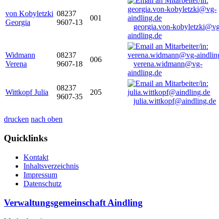
von Kobyletzki
08237
001
Georgia
9607-13
georgia.von-kobyletzki@vg
aindling.de
Widmann
08237
006
Verena
9607-18
verena.widmann@vg-
aindling.de
08237
Wittkopf Julia
205
9607-35
julia.wittkopf@aindling.de
drucken
nach oben
Quicklinks
Kontakt
Inhaltsverzeichnis
Impressum
Datenschutz
Verwaltungsgemeinschaft Aindling