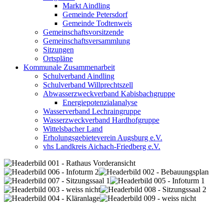
Markt Aindling
Gemeinde Petersdorf
Gemeinde Todtenweis
Gemeinschaftsvorsitzende
Gemeinschaftsversammlung
Sitzungen
Ortspläne
Kommunale Zusammenarbeit
Schulverband Aindling
Schulverband Willprechtszell
Abwasserzweckverband Kabisbachgruppe
Energiepotenzialanalyse
Wasserverband Lechraingruppe
Wasserzweckverband Hardhofgruppe
Wittelsbacher Land
Erholungsgebieteverein Augsburg e.V.
vhs Landkreis Aichach-Friedberg e.V.