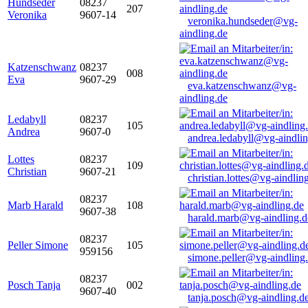
Hundseder
08237
207
Veronika
9607-14
veronika.hundseder@vg-
aindling.de
Katzenschwanz
08237
008
Eva
9607-29
eva.katzenschwanz@vg-
aindling.de
Ledabyll
08237
105
Andrea
9607-0
andrea.ledabyll@vg-aindli
Lottes
08237
109
Christian
9607-21
christian.lottes@vg-aindlin
08237
Marb Harald
108
9607-38
harald.marb@vg-aindling.d
08237
Peller Simone
105
959156
simone.peller@vg-aindling
08237
Posch Tanja
002
9607-40
tanja.posch@vg-aindling.d