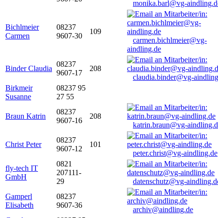
monika.barl@vg-aindling.d
Bichlmeier
08237
109
Carmen
9607-30
carmen.bichlmeier@vg-
aindling.de
08237
Binder Claudia
208
9607-17
claudia.binder@vg-aindling
Birkmeir
08237 95
Susanne
27 55
08237
Braun Katrin
208
9607-16
katrin.braun@vg-aindling.
08237
Christ Peter
101
9607-12
peter.christ@vg-aindling.de
0821
fly-tech IT
207111-
GmbH
29
datenschutz@vg-aindling.d
Gamperl
08237
Elisabeth
9607-36
archiv@aindling.de