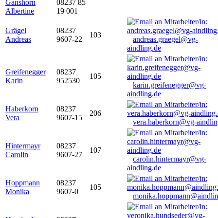
Ganshorn
08237 85
Albertine
19 001
Grägel
08237
103
Andreas
9607-22
andreas.graegel@vg-
aindling.de
Greifenegger
08237
105
Karin
952530
karin.greifenegger@vg-
aindling.de
Haberkorn
08237
206
Vera
9607-15
vera.haberkorn@vg-aindlin
Hintermayr
08237
107
Carolin
9607-27
carolin.hintermayr@vg-
aindling.de
Hoppmann
08237
105
Monika
9607-0
monika.hoppmann@aindlin