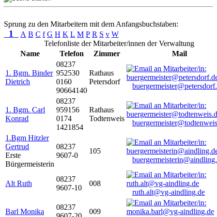
Sprung zu den Mitarbeitern mit dem Anfangsbuchstaben:
1
A
B
C
f
G
H
K
L
M
P
R
S
v
W
Telefonliste der Mitarbeiter/innen der Verwaltung
Name
Telefon
Zimmer
Mail
08237
1. Bgm. Binder
952530
Rathaus
Dietrich
0160
Petersdorf
buergermeister@petersdorf
90664140
08237
1. Bgm. Carl
959156
Rathaus
Konrad
0174
Todtenweis
buergermeister@todtenweis
1421854
1.Bgm Hitzler
Gertrud
08237
105
Erste
9607-0
buergermeisterin@aindling
Bürgermeisterin
08237
Alt Ruth
008
9607-10
ruth.alt@vg-aindling.de
08237
Barl Monika
009
9607-20