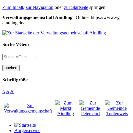
Zum Inhalt
,
zur Navigation
oder
zur Startseite
springen.
Verwaltungsgemeinschaft Aindling
| Online: https://www.vg-
aindling.de/
Suche VGem
suchen
Schriftgröße
A
A
A
Bürgerservice