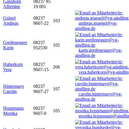
Ganshorn
08237 85
Albertine
19 001
Grägel
08237
103
Andreas
9607-22
andreas.graegel@vg-
aindling.de
Greifenegger
08237
105
Karin
952530
karin.greifenegger@vg-
aindling.de
Haberkorn
08237
206
Vera
9607-15
vera.haberkorn@vg-aindlin
Hintermayr
08237
107
Carolin
9607-27
carolin.hintermayr@vg-
aindling.de
Hoppmann
08237
105
Monika
9607-0
monika.hoppmann@aindlin