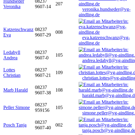
Hundseder
08237
207
Veronika
9607-14
veronika.hundseder@vg-
aindling.de
Katzenschwanz
08237
008
Eva
9607-29
eva.katzenschwanz@vg-
aindling.de
Ledabyll
08237
105
Andrea
9607-0
andrea.ledabyll@vg-aindli
Lottes
08237
109
Christian
9607-21
christian.lottes@vg-aindlin
08237
Marb Harald
108
9607-38
harald.marb@vg-aindling.d
08237
Peller Simone
105
959156
simone.peller@vg-aindling
08237
Posch Tanja
002
9607-40
tanja.posch@vg-aindling.d