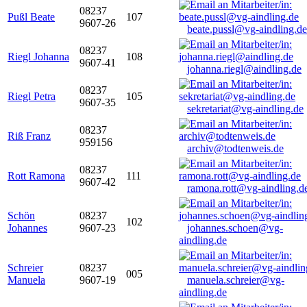
08237
Pußl Beate
107
9607-26
beate.pussl@vg-aindling.de
08237
Riegl Johanna
108
9607-41
johanna.riegl@aindling.de
08237
Riegl Petra
105
9607-35
sekretariat@vg-aindling.de
08237
Riß Franz
959156
archiv@todtenweis.de
08237
Rott Ramona
111
9607-42
ramona.rott@vg-aindling.d
Schön
08237
102
Johannes
9607-23
johannes.schoen@vg-
aindling.de
Schreier
08237
005
Manuela
9607-19
manuela.schreier@vg-
aindling.de