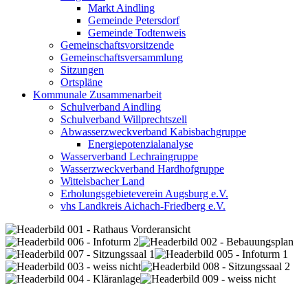
Markt Aindling
Gemeinde Petersdorf
Gemeinde Todtenweis
Gemeinschaftsvorsitzende
Gemeinschaftsversammlung
Sitzungen
Ortspläne
Kommunale Zusammenarbeit
Schulverband Aindling
Schulverband Willprechtszell
Abwasserzweckverband Kabisbachgruppe
Energiepotenzialanalyse
Wasserverband Lechraingruppe
Wasserzweckverband Hardhofgruppe
Wittelsbacher Land
Erholungsgebieteverein Augsburg e.V.
vhs Landkreis Aichach-Friedberg e.V.