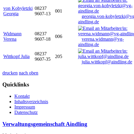
von Kobyletzki
08237
001
Georgia
9607-13
georgia.von-kobyletzki@vg
aindling.de
Widmann
08237
006
Verena
9607-18
verena.widmann@vg-
aindling.de
08237
Wittkopf Julia
205
9607-35
julia.wittkopf@aindling.de
drucken
nach oben
Quicklinks
Kontakt
Inhaltsverzeichnis
Impressum
Datenschutz
Verwaltungsgemeinschaft Aindling