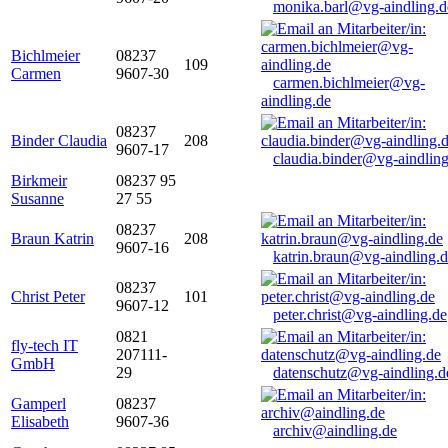
monika.barl@vg-aindling.d
Bichlmeier
08237
109
Carmen
9607-30
carmen.bichlmeier@vg-
aindling.de
08237
Binder Claudia
208
9607-17
claudia.binder@vg-aindling
Birkmeir
08237 95
Susanne
27 55
08237
Braun Katrin
208
9607-16
katrin.braun@vg-aindling.
08237
Christ Peter
101
9607-12
peter.christ@vg-aindling.de
0821
fly-tech IT
207111-
GmbH
29
datenschutz@vg-aindling.d
Gamperl
08237
Elisabeth
9607-36
archiv@aindling.de