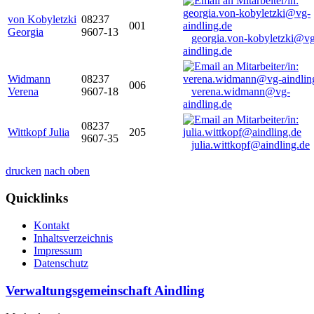
von Kobyletzki
08237
001
Georgia
9607-13
georgia.von-kobyletzki@vg
aindling.de
Widmann
08237
006
Verena
9607-18
verena.widmann@vg-
aindling.de
08237
Wittkopf Julia
205
9607-35
julia.wittkopf@aindling.de
drucken
nach oben
Quicklinks
Kontakt
Inhaltsverzeichnis
Impressum
Datenschutz
Verwaltungsgemeinschaft Aindling