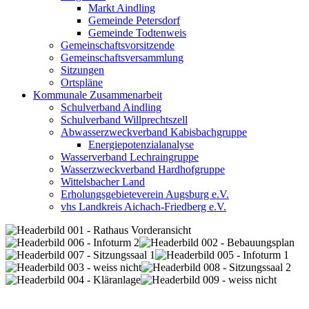
Markt Aindling
Gemeinde Petersdorf
Gemeinde Todtenweis
Gemeinschaftsvorsitzende
Gemeinschaftsversammlung
Sitzungen
Ortspläne
Kommunale Zusammenarbeit
Schulverband Aindling
Schulverband Willprechtszell
Abwasserzweckverband Kabisbachgruppe
Energiepotenzialanalyse
Wasserverband Lechraingruppe
Wasserzweckverband Hardhofgruppe
Wittelsbacher Land
Erholungsgebieteverein Augsburg e.V.
vhs Landkreis Aichach-Friedberg e.V.