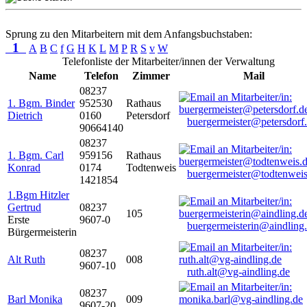
Sprung zu den Mitarbeitern mit dem Anfangsbuchstaben:
1
A
B
C
f
G
H
K
L
M
P
R
S
v
W
Telefonliste der Mitarbeiter/innen der Verwaltung
Name
Telefon
Zimmer
Mail
08237
1. Bgm. Binder
952530
Rathaus
Dietrich
0160
Petersdorf
buergermeister@petersdorf
90664140
08237
1. Bgm. Carl
959156
Rathaus
Konrad
0174
Todtenweis
buergermeister@todtenweis
1421854
1.Bgm Hitzler
Gertrud
08237
105
Erste
9607-0
buergermeisterin@aindling
Bürgermeisterin
08237
Alt Ruth
008
9607-10
ruth.alt@vg-aindling.de
08237
Barl Monika
009
9607-20