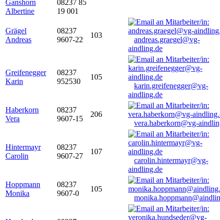
Ganshorn
08237 85
Albertine
19 001
Grägel
08237
103
Andreas
9607-22
andreas.graegel@vg-
aindling.de
Greifenegger
08237
105
Karin
952530
karin.greifenegger@vg-
aindling.de
Haberkorn
08237
206
Vera
9607-15
vera.haberkorn@vg-aindlin
Hintermayr
08237
107
Carolin
9607-27
carolin.hintermayr@vg-
aindling.de
Hoppmann
08237
105
Monika
9607-0
monika.hoppmann@aindlin