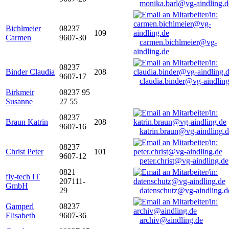
monika.barl@vg-aindling.d
Bichlmeier
08237
109
Carmen
9607-30
carmen.bichlmeier@vg-
aindling.de
08237
Binder Claudia
208
9607-17
claudia.binder@vg-aindling
Birkmeir
08237 95
Susanne
27 55
08237
Braun Katrin
208
9607-16
katrin.braun@vg-aindling.
08237
Christ Peter
101
9607-12
peter.christ@vg-aindling.de
0821
fly-tech IT
207111-
GmbH
29
datenschutz@vg-aindling.d
Gamperl
08237
Elisabeth
9607-36
archiv@aindling.de