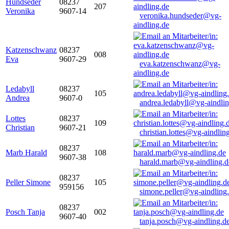
Hundseder
08237
207
Veronika
9607-14
veronika.hundseder@vg-
aindling.de
Katzenschwanz
08237
008
Eva
9607-29
eva.katzenschwanz@vg-
aindling.de
Ledabyll
08237
105
Andrea
9607-0
andrea.ledabyll@vg-aindli
Lottes
08237
109
Christian
9607-21
christian.lottes@vg-aindlin
08237
Marb Harald
108
9607-38
harald.marb@vg-aindling.d
08237
Peller Simone
105
959156
simone.peller@vg-aindling
08237
Posch Tanja
002
9607-40
tanja.posch@vg-aindling.d