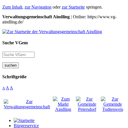
Zum Inhalt
,
zur Navigation
oder
zur Startseite
springen.
Verwaltungsgemeinschaft Aindling
| Online: https://www.vg-
aindling.de/
Suche VGem
suchen
Schriftgröße
A
A
A
Bürgerservice