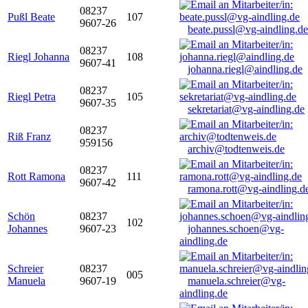
08237
Pußl Beate
107
9607-26
beate.pussl@vg-aindling.de
08237
Riegl Johanna
108
9607-41
johanna.riegl@aindling.de
08237
Riegl Petra
105
9607-35
sekretariat@vg-aindling.de
08237
Riß Franz
959156
archiv@todtenweis.de
08237
Rott Ramona
111
9607-42
ramona.rott@vg-aindling.d
Schön
08237
102
Johannes
9607-23
johannes.schoen@vg-
aindling.de
Schreier
08237
005
Manuela
9607-19
manuela.schreier@vg-
aindling.de