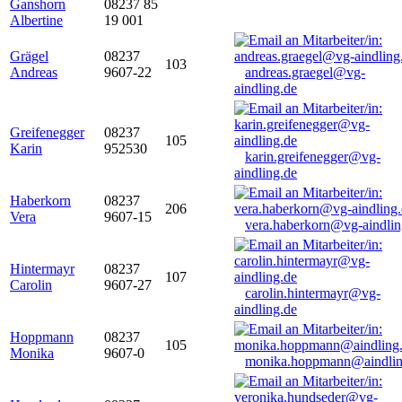
Ganshorn
08237 85
Albertine
19 001
Grägel
08237
103
Andreas
9607-22
andreas.graegel@vg-
aindling.de
Greifenegger
08237
105
Karin
952530
karin.greifenegger@vg-
aindling.de
Haberkorn
08237
206
Vera
9607-15
vera.haberkorn@vg-aindlin
Hintermayr
08237
107
Carolin
9607-27
carolin.hintermayr@vg-
aindling.de
Hoppmann
08237
105
Monika
9607-0
monika.hoppmann@aindlin