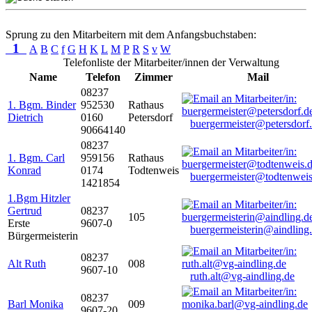
Sprung zu den Mitarbeitern mit dem Anfangsbuchstaben:
1
A
B
C
f
G
H
K
L
M
P
R
S
v
W
Telefonliste der Mitarbeiter/innen der Verwaltung
Name
Telefon
Zimmer
Mail
08237
1. Bgm. Binder
952530
Rathaus
Dietrich
0160
Petersdorf
buergermeister@petersdorf
90664140
08237
1. Bgm. Carl
959156
Rathaus
Konrad
0174
Todtenweis
buergermeister@todtenweis
1421854
1.Bgm Hitzler
Gertrud
08237
105
Erste
9607-0
buergermeisterin@aindling
Bürgermeisterin
08237
Alt Ruth
008
9607-10
ruth.alt@vg-aindling.de
08237
Barl Monika
009
9607-20