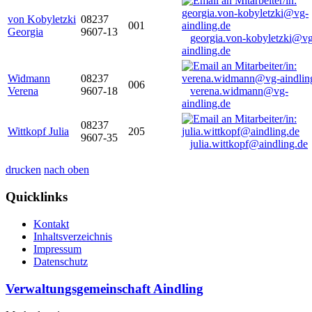
von Kobyletzki
08237
001
Georgia
9607-13
georgia.von-kobyletzki@vg
aindling.de
Widmann
08237
006
Verena
9607-18
verena.widmann@vg-
aindling.de
08237
Wittkopf Julia
205
9607-35
julia.wittkopf@aindling.de
drucken
nach oben
Quicklinks
Kontakt
Inhaltsverzeichnis
Impressum
Datenschutz
Verwaltungsgemeinschaft Aindling