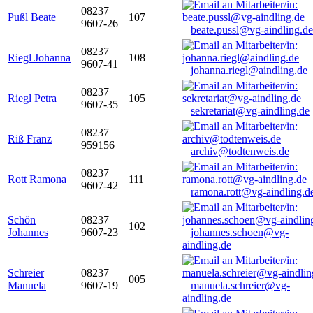
08237
Pußl Beate
107
9607-26
beate.pussl@vg-aindling.de
08237
Riegl Johanna
108
9607-41
johanna.riegl@aindling.de
08237
Riegl Petra
105
9607-35
sekretariat@vg-aindling.de
08237
Riß Franz
959156
archiv@todtenweis.de
08237
Rott Ramona
111
9607-42
ramona.rott@vg-aindling.d
Schön
08237
102
Johannes
9607-23
johannes.schoen@vg-
aindling.de
Schreier
08237
005
Manuela
9607-19
manuela.schreier@vg-
aindling.de