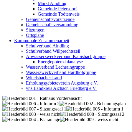
Markt Aindling
Gemeinde Petersdorf
Gemeinde Todtenweis
Gemeinschaftsvorsitzende
Gemeinschaftsversammlung
Sitzungen
Ortspläne
Kommunale Zusammenarbeit
Schulverband Aindling
Schulverband Willprechtszell
Abwasserzweckverband Kabisbachgruppe
Energiepotenzialanalyse
Wasserverband Lechraingruppe
Wasserzweckverband Hardhofgruppe
Wittelsbacher Land
Erholungsgebieteverein Augsburg e.V.
vhs Landkreis Aichach-Friedberg e.V.