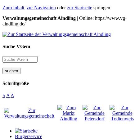
Zum Inhalt
,
zur Navigation
oder
zur Startseite
springen.
Verwaltungsgemeinschaft Aindling
| Online: https://www.vg-
aindling.de/
Suche VGem
suchen
Schriftgröße
A
A
A
Bürgerservice