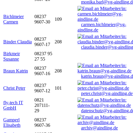
monika.barl@vg-aindling.d
Bichlmeier
08237
109
Carmen
9607-30
carmen.bichlmeier@vg-
aindling.de
08237
Binder Claudia
208
9607-17
claudia.binder@vg-aindling
Birkmeir
08237 95
Susanne
27 55
08237
Braun Katrin
208
9607-16
katrin.braun@vg-aindling.
08237
Christ Peter
101
9607-12
peter.christ@vg-aindling.de
0821
fly-tech IT
207111-
GmbH
29
datenschutz@vg-aindling.d
Gamperl
08237
Elisabeth
9607-36
archiv@aindling.de