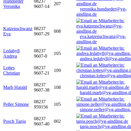
Hundseder
08237
207
Veronika
9607-14
veronika.hundseder@vg-
aindling.de
Katzenschwanz
08237
008
Eva
9607-29
eva.katzenschwanz@vg-
aindling.de
Ledabyll
08237
105
Andrea
9607-0
andrea.ledabyll@vg-aindli
Lottes
08237
109
Christian
9607-21
christian.lottes@vg-aindlin
08237
Marb Harald
108
9607-38
harald.marb@vg-aindling.d
08237
Peller Simone
105
959156
simone.peller@vg-aindling
08237
Posch Tanja
002
9607-40
tanja.posch@vg-aindling.d